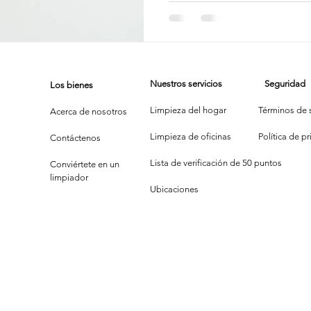
Google 
para Te
impieza de Alfombras
Texas Cleaning Services
Trucos de Li
Cleanin
Service
Nuestros servicios
Seguridad
Los bienes
e Limpieza Estacionales
Limpieza Eco
Limpieza Después de 
Limpieza del hogar
Términos de s
Acerca de nosotros
Limpieza de oficinas
P
olítica de p
Contáctenos
Consejos de limpieza de oficina
Limpiar y COVID-19
Lista de verificación de 50 puntos
Conviértete en un
limpiador
Ubicaciones