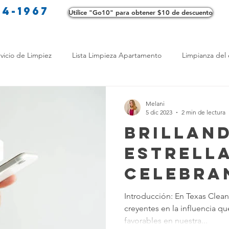
34-1967
Utilice "Go10" para obtener $10 de descuento
Co
vicio de Limpiez
Lista Limpieza Apartamento
Limpianza del 
s
Consejos de limpieza ecológica
Consejos de limpieza verd
Melani
5 dic 2023
2 min de lectura
Brillan
os de Profesionales
LimpiezaTransformadora
Limpieza Mant
Estrella
Celebra
Opciones de limpieza
Diferencias en Limpieza
Truco de Lim
Reseñas
Introducción: En Texas Clean
creyentes en la influencia q
Positiva
 Bienestar
Productos de Limpieza Caseros
Consejos para El
favorables en nuestra...