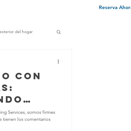
Reserva Ahora
nviértete en un limpiador
More
exterior del hogar
e
do con
enimiento Hogar
s:
ndo
pieza Texano
ing Services, somos firmes
ue tienen los comentarios
s en
iminar Manchas