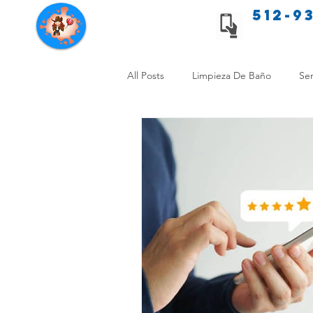
512-9
Servicios de limpieza de Texas
All Posts
Limpieza De Baño
Ser
Consejos de limpieza para mascota
Limpieza Sin Alergias
Benefici
Comparación Limpieza Hogar
Organiza tu Hogar
Limpieza y