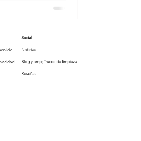
y Yelp
xas
mpieza
g
Social
s
la Construcción
Noticias
ervicio
Blog y amp; Trucos de limpieza
rivacidad
Reseñas