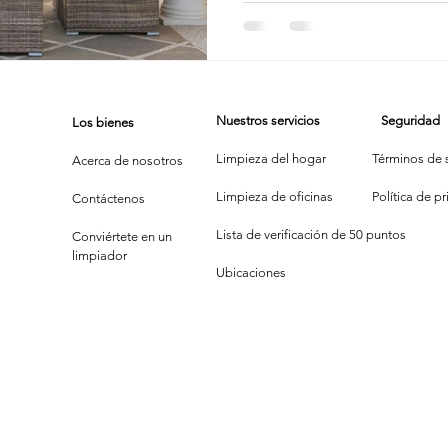
impieza de Alfombras
Texas Cleaning Services
Trucos de Li
Nuestros servicios
Seguridad
Los bienes
e Limpieza Estacionales
Limpieza Eco
Limpieza Después de 
Limpieza del hogar
Términos de s
Acerca de nosotros
Limpieza de oficinas
P
olítica de p
Contáctenos
Consejos de limpieza de oficina
Limpiar y COVID-19
Lista de verificación de 50 puntos
Conviértete en un
limpiador
Ubicaciones