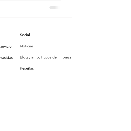
mpieza
Social
la Construcción
Noticias
ervicio
Blog y amp; Trucos de limpieza
rivacidad
Reseñas