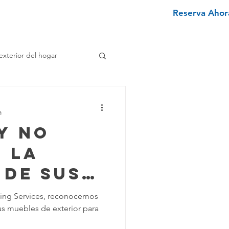
Reserva Ahora
nviértete en un limpiador
More
exterior del hogar
e
a
y No
enimiento Hogar
 la
 de sus
pieza Texano
 de
ning Services, reconocemos
us muebles de exterior para
r
iminar Manchas