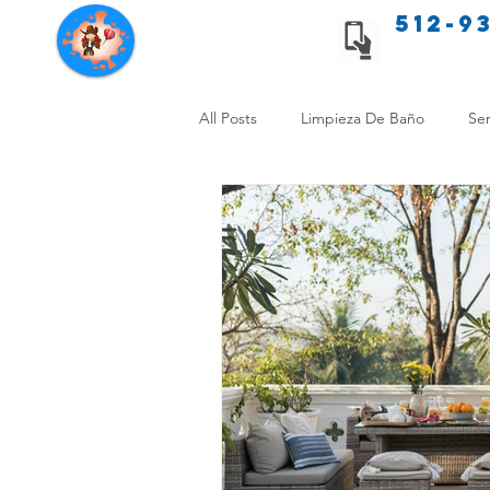
512-9
Servicios de limpieza de Texas
All Posts
Limpieza De Baño
Ser
Consejos de limpieza para mascota
Limpieza Sin Alergias
Benefici
Comparación Limpieza Hogar
Organiza tu Hogar
Limpieza y