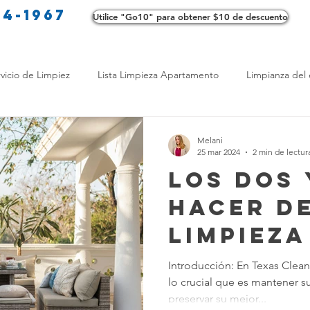
34-1967
Utilice "Go10" para obtener $10 de descuento
Co
vicio de Limpiez
Lista Limpieza Apartamento
Limpianza del 
s
Consejos de limpieza ecológica
Consejos de limpieza verd
Melani
25 mar 2024
2 min de lectur
Los Dos 
os de Profesionales
LimpiezaTransformadora
Limpieza Mant
Hacer de
Limpieza
Opciones de limpieza
Diferencias en Limpieza
Truco de Lim
Muebles
Introducción: En Texas Clea
lo crucial que es mantener s
Exterio
 Bienestar
Productos de Limpieza Caseros
Consejos para El
preservar su mejor...