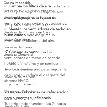
Cocina Impecable
✅ 
Cambia los filtros de aire
 cada 1 a 3 
Limpieza para personas mayores
meses para mejorar el flujo de aire.
Limpieza después de la fiesta
✅ 
Limpia y aspira las rejillas de 
ventilación
 para evitar obstrucciones.
Lista para nuevos propietarios
✅ 
Mantén los ventiladores de techo en 
Limpieza de Primavera en Casa
buen estado
 para asegurar un 
Nuevo Comienzo
movimiento eficiente del aire.
Limpieza de Garaje
💡 
Consejo experto:
 Usa los 
Limpieza Comercial
ventiladores de techo en sentido 
Errores de Limpieza
horario en invierno y en sentido 
antihorario en verano para mejorar la 
Horario de limpieza
circulación y reducir el desgaste del 
Limpieza de tapicería
sistema HVAC.
Organizar tu Armario
Alfombras y Tapetes
2. Limpia las bobinas del refrigerador 
para aumentar su eficiencia
Limpieza al Aire Libre
Tu refrigerador funciona las 24 horas 
Limpieza el Baño