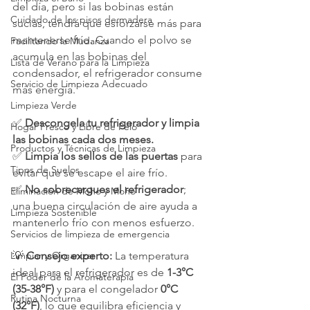
del día, pero si las bobinas están 
Cuidado de los pisos de madera
sucias, tendrá que esforzarse más para 
mantenerse frío. Cuando el polvo se 
Facilitando la Mudanza
acumula en las bobinas del 
Lista de Verano para la Limpieza
condensador, el refrigerador consume 
Servicio de Limpieza Adecuado
más energía.
Limpieza Verde
✅ 
Descongela tu refrigerador y limpia 
Hogar Fresco y Libre de Pelo
las bobinas cada dos meses.
Productos y Técnicas de Limpieza
✅ 
Limpia los sellos de las puertas
 para 
Tipos de Suelos
evitar que se escape el aire frío.
✅ 
No sobrecargues el refrigerador
; 
Eliminación de Moho y Moho
una buena circulación de aire ayuda a 
Limpieza Sostenible
mantenerlo frío con menos esfuerzo.
Servicios de limpieza de emergencia
Limpiar y Organizar
💡 
Consejo experto:
 La temperatura 
ideal para el refrigerador es de 
1-3°C 
El Poder de la Aromaterapia
(35-38°F)
 y para el congelador 
0°C 
Rutina Nocturna
(32°F)
, lo que equilibra eficiencia y 