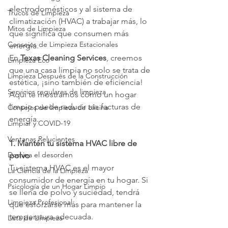
electrodomésticos y al sistema de 
Trucos de Limpieza
climatización (HVAC) a trabajar más, lo 
Mitos de Limpieza
que significa que consumen más 
Consejos de Limpieza Estacionales
energía.
En 
Texas Cleaning Services
, creemos 
Limpieza Eco
que una casa limpia no solo se trata de 
Limpieza Después de la Construcción
estética, ¡sino también de eficiencia! 
Servicios regulares de limpieza
Aquí te mostramos cómo un hogar 
limpio puede reducir tus facturas de 
Consejos de limpieza de oficina
energía.
Limpiar y COVID-19
Ventanas Relucientes
1. Mantén tu sistema HVAC libre de 
Domina el desorden
polvo
Tu sistema HVAC es el mayor 
La Ciencia de la Limpieza
consumidor de energía en tu hogar. Si 
Psicología de un Hogar Limpio
se llena de polvo y suciedad, tendrá 
Limpieza Profesional
que esforzarse más para mantener la 
temperatura adecuada.
Lista de Limpieza