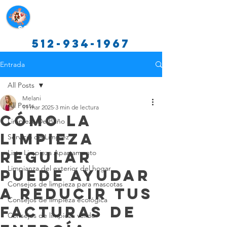
Servicios de limpieza de Texas
512-934-1967
Entrada
All Posts
Melani
All Posts
11 mar 2025
3 min de lectura
Cómo la
Limpieza De Baño
Limpieza
Servicio de Limpiez
Regular
Lista Limpieza Apartamento
Limpianza del exterior del hogar
Puede Ayudar
Consejos de limpieza para mascotas
a Reducir tus
Consejos de limpieza ecológica
Facturas de
Consejos de limpieza verde