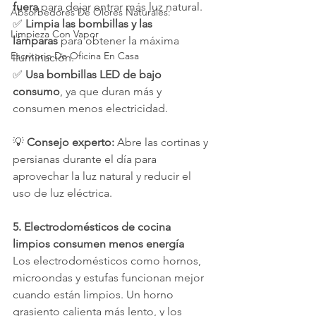
fuera
 para dejar entrar más luz natural.
Absorbedores De Olores Naturales:
✅ 
Limpia las bombillas y las 
Limpieza Con Vapor
lámparas
 para obtener la máxima 
Escritorio De Oficina En Casa
iluminación.
✅ 
Usa bombillas LED de bajo 
consumo
, ya que duran más y 
consumen menos electricidad.
💡 
Consejo experto:
 Abre las cortinas y 
persianas durante el día para 
aprovechar la luz natural y reducir el 
uso de luz eléctrica.
5. Electrodomésticos de cocina 
limpios consumen menos energía
Los electrodomésticos como hornos, 
microondas y estufas funcionan mejor 
cuando están limpios. Un horno 
grasiento calienta más lento, y los 