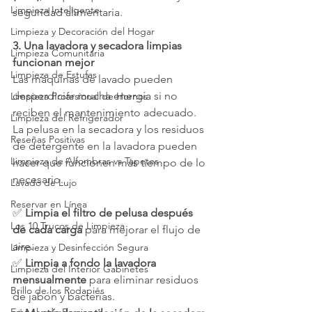
Limpieza Inteligente
seguridad alimentaria.
Limpieza y Decoración del Hogar
3. Una lavadora y secadora limpias 
Limpieza Comunitaria
funcionan mejor
Limpieza de Estufas
Las máquinas de lavado pueden 
desperdiciar mucha energía si no 
Limpieza Profesional de Hornos
reciben el mantenimiento adecuado. 
Limpieza del Refrigerador
La pelusa en la secadora y los residuos 
Reseñas Positivas
de detergente en la lavadora pueden 
Limpieza de Alfombras vs Tapetes
hacer que funcionen más tiempo de lo 
necesario.
Lavado de Lujo
Reservar en Línea
✅ 
Limpia el filtro de pelusa después 
Los 10 Trucos de Limpieza
de cada carga
 para mejorar el flujo de 
aire.
Limpieza y Desinfección Segura
✅ 
Limpia a fondo la lavadora 
Limpieza del Interior Gabinetes
mensualmente
 para eliminar residuos 
Brillo de los Rodapiés
de jabón y bacterias.