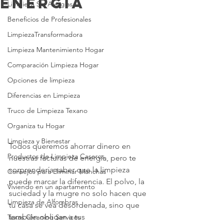
Energía
Limpieza Sin Alergias
Beneficios de Profesionales
LimpiezaTransformadora
Limpieza Mantenimiento Hogar
Comparación Limpieza Hogar
Opciones de limpieza
Diferencias en Limpieza
Truco de Limpieza Texano
Organiza tu Hogar
Limpieza y Bienestar
Todos queremos ahorrar dinero en 
Productos de Limpieza Caseros
nuestras facturas de energía, pero te 
sorprendería saber que la limpieza 
Consejos para Eliminar Manchas
puede marcar la diferencia. El polvo, la 
Viviendo en un apartamento
suciedad y la mugre no solo hacen que 
Limpieza de Alfombras
tu casa se vea desordenada, sino que 
también obligan a tus 
Texas Cleaning Services