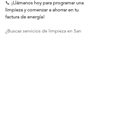
📞 
¡Llámanos hoy para programar una 
limpieza y comenzar a ahorrar en tu 
factura de energía!
¿Buscas servicios de limpieza en San 
Antonio?
📍 Servicios de limpieza en San Antonio
🧹 TEXAS CLEANING SERVICES
@texascleaningservices es un pequeño 
negocio local en San Antonio que se 
especializa en limpieza general, 
profunda, mudanzas, oficinas y 
servicios personalizados.
📝 
Reseña de un cliente:
 "¡Muy 
flexibles y fáciles de trabajar!"