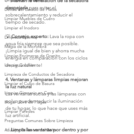
Empolvado Persianas
✅ 
Mantén la ventilación de la secadora 
despejada
 para evitar el 
Delicia del Lavado de Platos
sobrecalentamiento y reducir el 
Limpiar Muebles de Cuero
tiempo de secado.
Limpiar el Inodoro
💡 
Consejo experto:
 Lava la ropa con 
Limpieza Exterior
agua fría siempre que sea posible. 
Magia de la Microfibra
¡Limpia igual de bien y ahorra mucha 
Limpiar Encimeras de Granito
energía en comparación con los ciclos 
Limpiar Colchón
de agua caliente!
Limpieza de Conductos de Secadora
4. Ventanas y lámparas limpias mejoran 
Limpiar el Cubo de Basura
la luz natural
Limpiar Gimnasio en Casa
Las ventanas sucias y las lámparas con 
polvo pueden reducir la iluminación 
Hogar Libre de Plagas
de tu hogar, lo que hace que uses más 
Limpiar Paredes
luz artificial.
Preguntas Comunes Sobre Limpieza
✅ 
Limpia las ventanas por dentro y por 
Azulejos Brillantes del Baño