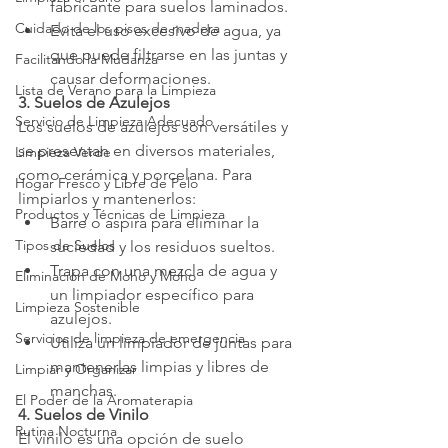
fabricante para suelos laminados.
Cuidado de los pisos de madera
Evita el uso excesivo de agua, ya 
que puede filtrarse en las juntas y 
Facilitando la Mudanza
causar deformaciones.
Lista de Verano para la Limpieza
3. Suelos de Azulejos
Servicio de Limpieza Adecuado
Los suelos de azulejos son versátiles y 
se presentan en diversos materiales, 
Limpieza Verde
como cerámica y porcelana. Para 
Hogar Fresco y Libre de Pelo
limpiarlos y mantenerlos:
Productos y Técnicas de Limpieza
Barre o aspira para eliminar la 
Tipos de Suelos
suciedad y los residuos sueltos.
Trapa con una mezcla de agua y 
Eliminación de Moho y Moho
un limpiador específico para 
Limpieza Sostenible
azulejos.
Servicios de limpieza de emergencia
Utiliza un limpiador de juntas para 
mantenerlas limpias y libres de 
Limpiar y Organizar
manchas.
El Poder de la Aromaterapia
4. Suelos de Vinilo
Rutina Nocturna
El vinilo es una opción de suelo 