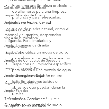
Empolvado Persianas
Programa una limpieza profesional 
Delicia del Lavado de Platos
de alfombras para una limpieza 
Limpiar Muebles de Cuero
profunda y para refrescarlas.
Limpiar el Inodoro
6. Suelos de Piedra Natural
Los suelos de piedra natural, como el 
Limpieza Exterior
mármol y el granito, desprenden 
Magia de la Microfibra
elegancia. Para limpiarlos y 
Limpiar Encimeras de Granito
mantenerlos:
Barre o utiliza un mopa de polvo 
Limpiar Colchón
para eliminar los residuos sueltos.
Limpieza de Conductos de Secadora
Trapa con un limpiador específico 
Limpiar el Cubo de Basura
para piedra o una mezcla de agua 
Limpiar Gimnasio en Casa
y unas gotas de jabón neutro.
Evita limpiadores ácidos o 
Hogar Libre de Plagas
abrasivos que puedan dañar la 
Limpiar Paredes
piedra.
Preguntas Comunes Sobre Limpieza
7. Suelos de Corcho
El corcho es un material de suelo 
Azulejos Brillantes del Baño