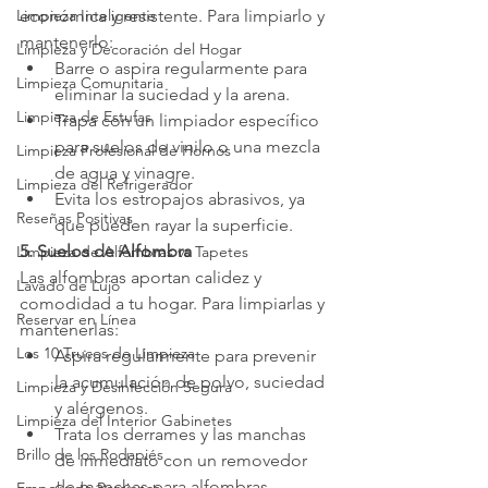
Limpieza Inteligente
económica y resistente. Para limpiarlo y 
mantenerlo:
Limpieza y Decoración del Hogar
Barre o aspira regularmente para 
Limpieza Comunitaria
eliminar la suciedad y la arena.
Limpieza de Estufas
Trapa con un limpiador específico 
para suelos de vinilo o una mezcla 
Limpieza Profesional de Hornos
de agua y vinagre.
Limpieza del Refrigerador
Evita los estropajos abrasivos, ya 
Reseñas Positivas
que pueden rayar la superficie.
5. Suelos de Alfombra
Limpieza de Alfombras vs Tapetes
Las alfombras aportan calidez y 
Lavado de Lujo
comodidad a tu hogar. Para limpiarlas y 
Reservar en Línea
mantenerlas:
Los 10 Trucos de Limpieza
Aspira regularmente para prevenir 
la acumulación de polvo, suciedad 
Limpieza y Desinfección Segura
y alérgenos.
Limpieza del Interior Gabinetes
Trata los derrames y las manchas 
Brillo de los Rodapiés
de inmediato con un removedor 
de manchas para alfombras.