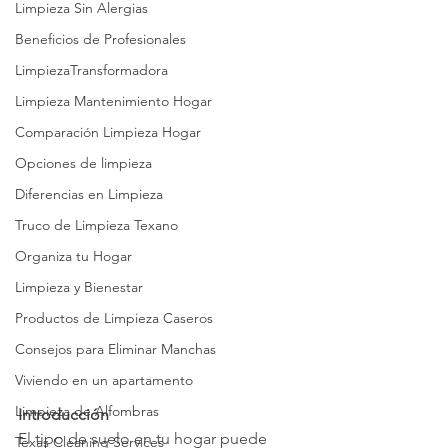
Limpieza Sin Alergias
Beneficios de Profesionales
LimpiezaTransformadora
Limpieza Mantenimiento Hogar
Comparación Limpieza Hogar
Opciones de limpieza
Diferencias en Limpieza
Truco de Limpieza Texano
Organiza tu Hogar
Limpieza y Bienestar
Productos de Limpieza Caseros
Consejos para Eliminar Manchas
Viviendo en un apartamento
Limpieza de Alfombras
Introducción
El tipo de suelo en tu hogar puede 
Texas Cleaning Services