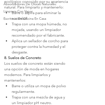
ecológico conocido por su apariencia 
Absorbedores De Olores Naturales:
natural. Para limpiarlo y mantenerlo:
Limpieza Con Vapor
Barre o aspira para eliminar la 
suciedad.
Escritorio De Oficina En Casa
Trapa con una mopa húmeda, no 
mojada, usando un limpiador 
recomendado por el fabricante.
Aplica un sellador de corcho para 
proteger contra la humedad y el 
desgaste.
8. Suelos de Concreto
Los suelos de concreto están siendo 
una opción de moda en hogares 
modernos. Para limpiarlos y 
mantenerlos:
Barre o utiliza un mopa de polvo 
regularmente.
Trapa con una mezcla de agua y 
un limpiador pH neutro.