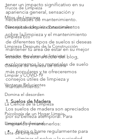
tener un impacto significativo en su 
Trucos de Limpieza
apariencia general, sensación y 
Mitos de Limpieza
necesidades de mantenimiento. 
Necesitas adquirir conocimientos 
Consejos de Limpieza Estacionales
sobre la limpieza y el mantenimiento 
Limpieza Eco
de diferentes tipos de suelos si deseas 
Limpieza Después de la Construcción
mantener tu área de estar en su mejor 
Servicios regulares de limpieza
estado. En este artículo del blog, 
exploraremos los materiales de suelo 
Consejos de limpieza de oficina
más populares y te ofreceremos 
Limpiar y COVID-19
consejos útiles de limpieza y 
Ventanas Relucientes
mantenimiento.
Domina el desorden
1. Suelos de Madera
La Ciencia de la Limpieza
Los suelos de madera son apreciados 
Psicología de un Hogar Limpio
por su belleza atemporal. Para 
Limpieza Profesional
limpiarlos y mantenerlos:
Aspira o barre regularmente para 
Lista de Limpieza
eliminar el polvo y la suciedad.