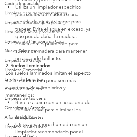
Cocina Impecable
Utiliza un limpiador específico 
Limpieza para personas mayores
para suelos de madera o una 
mezcla de agua y vinagre para 
Limpieza después de la fiesta
trapear. Evita el agua en exceso, ya 
Lista para nuevos propietarios
que puede dañar la madera.
Limpieza de Primavera en Casa
Aplica cera o pulimento para 
Nuevo Comienzo
suelos de madera para mantener 
un acabado brillante.
Limpieza de Garaje
2. Suelos Laminados
Limpieza Comercial
Los suelos laminados imitan el aspecto 
Errores de Limpieza
de la madera dura pero son más 
duraderos. Para limpiarlos y 
Horario de limpieza
mantenerlos:
Limpieza de tapicería
Barre o aspira con un accesorio de 
Organizar tu Armario
cepillo suave para eliminar los 
residuos.
Alfombras y Tapetes
Utiliza una mopa húmeda con un 
Limpieza al Aire Libre
limpiador recomendado por el 
Limpieza el Baño