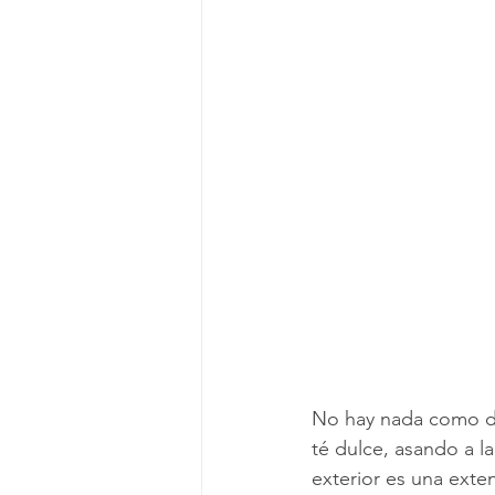
Viviendo en un apartamento
L
Mitos de Limpieza
Consejos d
Servicios regulares de limpieza
No hay nada como di
té dulce, asando a l
exterior es una exte