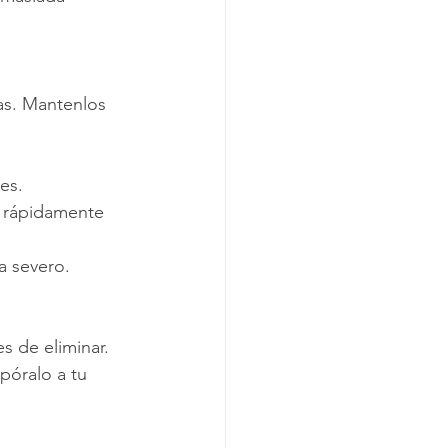
xas. Mantenlos 
es.
 rápidamente 
a severo.
s de eliminar. 
óralo a tu 