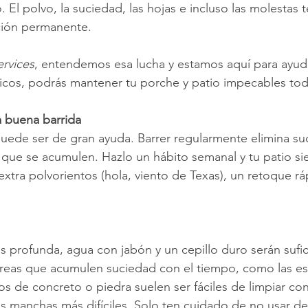
 El polvo, la suciedad, las hojas e incluso las molestas t
ación permanente.
ervices
, entendemos esa lucha y estamos aquí para ayud
icos, podrás mantener tu porche y patio impecables tod
 buena barrida
ede ser de gran ayuda. Barrer regularmente elimina suc
ue se acumulen. Hazlo un hábito semanal y tu patio sie
 extra polvorientos (hola, viento de Texas), un retoque 
s profunda, agua con jabón y un cepillo duro serán sufic
áreas que acumulen suciedad con el tiempo, como las es
s de concreto o piedra suelen ser fáciles de limpiar co
as manchas más difíciles. Solo ten cuidado de no usar d