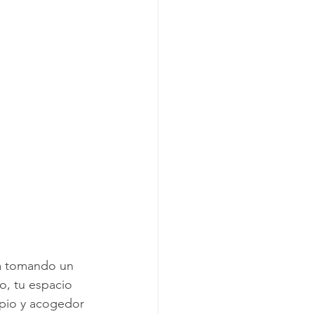
mpieza
la Construcción
ea tomando un 
o, tu espacio 
mpio y acogedor 