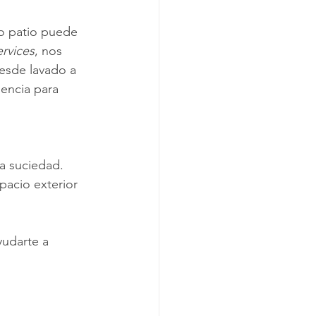
o patio puede 
rvices
, nos 
esde lavado a 
iencia para 
la suciedad. 
pacio exterior 
yudarte a 