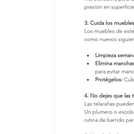
presión en superfici
3. Cuida los mueble
Los muebles de exteri
como nuevos siguien
Limpieza semana
Elimina manchas
para evitar man
Protégelos:
 Cub
4. No dejes que las 
Las telarañas pueden
Un plumero o escoba
rutina de barrido par