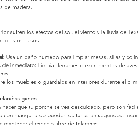
es de madera.
s
or sufren los efectos del sol, el viento y la lluvia de Te
do estos pasos:
l:
 Usa un paño húmedo para limpiar mesas, sillas y cojin
 de inmediato:
 Limpia derrames o excrementos de aves
chas.
re los muebles o guárdalos en interiores durante el clim
telarañas ganen
 hacer que tu porche se vea descuidado, pero son fácile
 con mango largo pueden quitarlas en segundos. Incorp
a mantener el espacio libre de telarañas.