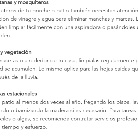
ntanas y mosquiteros
iteros de tu porche o patio también necesitan atención.
ución de vinagre y agua para eliminar manchas y marcas. 
en limpiar fácilmente con una aspiradora o pasándoles 
olen.
 y vegetación
 macetas o alrededor de tu casa, límpialas regularmente p
dad se acumulen. Lo mismo aplica para las hojas caídas q
ués de la lluvia.
as estacionales
patio al menos dos veces al año, fregando los pisos, la
ndo o barnizando la madera si es necesario. Para tarea
ciles o algas, se recomienda contratar servicios profesio
r tiempo y esfuerzo.