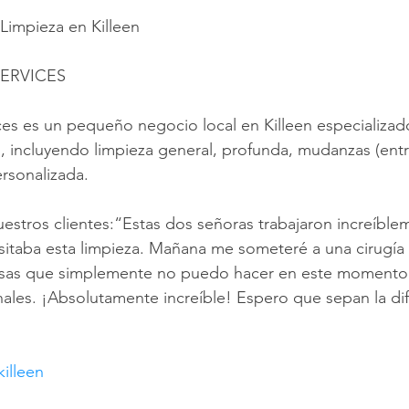
 Limpieza en Killeen
ERVICES
es es un pequeño negocio local en Killeen especializad
s, incluyendo limpieza general, profunda, mudanzas (entr
ersonalizada.
stros clientes:“Estas dos señoras trabajaron increíble
itaba esta limpieza. Mañana me someteré a una cirugía 
sas que simplemente no puedo hacer en este momento. E
inales. ¡Absolutamente increíble! Espero que sepan la di
killeen