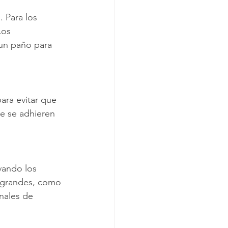
 Para los 
Los 
un paño para 
ara evitar que 
ue se adhieren 
vando los 
s grandes, como 
nales de 