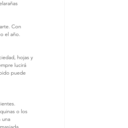
elarañas 
arte. Con 
o el año.
iedad, hojas y 
mpre lucirá 
rápido puede 
ientes. 
quinas o los 
n una 
emasiada 