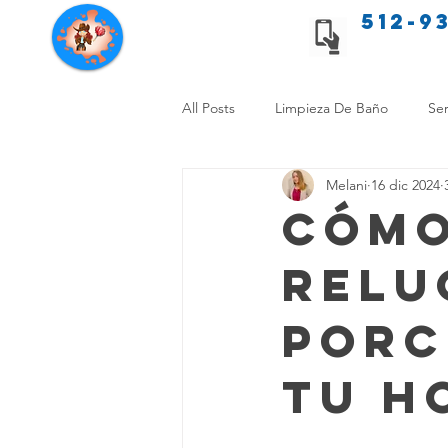
512-9
Servicios de limpieza de Texas
All Posts
Limpieza De Baño
Ser
Melani
16 dic 2024
Consejos de limpieza para mascota
Cómo
Relu
Limpieza Sin Alergias
Benefici
Porc
Comparación Limpieza Hogar
Tu H
Organiza tu Hogar
Limpieza y