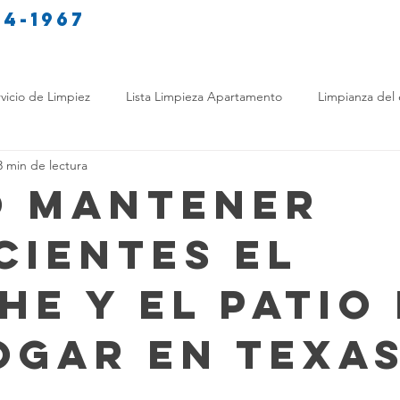
34-1967
Co
vicio de Limpiez
Lista Limpieza Apartamento
Limpianza del 
3 min de lectura
s
Consejos de limpieza ecológica
Consejos de limpieza verd
 Mantener
cientes el
os de Profesionales
LimpiezaTransformadora
Limpieza Mant
he y el Patio
Opciones de limpieza
Diferencias en Limpieza
Truco de Lim
ogar en Texa
 Bienestar
Productos de Limpieza Caseros
Consejos para El