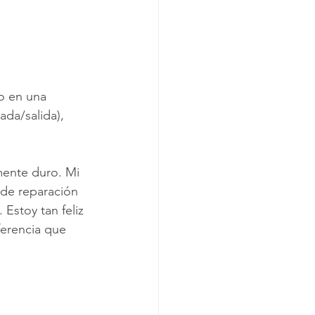
o en una 
ada/salida), 
mente duro. Mi 
de reparación 
stoy tan feliz 
ferencia que 