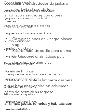
Cocina Impecable
especialmente alrededor de jaulas o 
acuarios. Evita el uso de lejía, 
Limpieza para personas mayores
amoníaco y aerosoles con olores 
Limpieza después de la fiesta
fuertes.
Lista para nuevos propietarios
En su lugar, usa:
Limpieza de Primavera en Casa
Combinaciones de vinagre blanco 
Nuevo Comienzo
y agua
Limpieza de Garaje
Bicarbonato de sodio para olores
Limpieza Comercial
Limpiadores enzimáticos para 
desechos de animales
Errores de Limpieza
Horario de limpieza
Siempre saca a tu mascota de la 
Limpieza de tapicería
habitación durante la limpieza y espera 
a que haya una ventilación adecuada 
Organizar tu Armario
antes de permitir su regreso.
Alfombras y Tapetes
Limpieza al Aire Libre
2. Limpia jaulas, terrarios y hábitats con 
Limpieza el Baño
regularidad