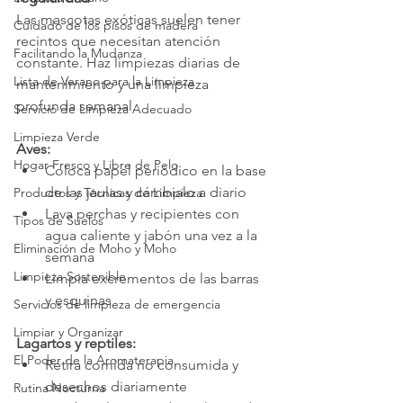
Las mascotas exóticas suelen tener 
Cuidado de los pisos de madera
recintos que necesitan atención 
Facilitando la Mudanza
constante. Haz limpiezas diarias de 
Lista de Verano para la Limpieza
mantenimiento y una limpieza 
profunda semanal.
Servicio de Limpieza Adecuado
Limpieza Verde
Aves:
Hogar Fresco y Libre de Pelo
Coloca papel periódico en la base 
de las jaulas y cámbialo a diario
Productos y Técnicas de Limpieza
Lava perchas y recipientes con 
Tipos de Suelos
agua caliente y jabón una vez a la 
Eliminación de Moho y Moho
semana
Limpieza Sostenible
Limpia excrementos de las barras 
y esquinas
Servicios de limpieza de emergencia
Limpiar y Organizar
Lagartos y reptiles:
El Poder de la Aromaterapia
Retira comida no consumida y 
desechos diariamente
Rutina Nocturna