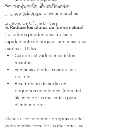
Absorbedores De Olores Naturales:
Limpiar los accidentes de 
inmediato para evitar manchas
Limpieza Con Vapor
Escritorio De Oficina En Casa
6. Reduce los olores de forma natural
Los olores pueden desarrollarse 
rápidamente en hogares con mascotas 
exóticas. Utiliza:
Carbón activado cerca de los 
recintos
Ventanas abiertas cuando sea 
posible
Bicarbonato de sodio en 
pequeños recipientes (fuera del 
alcance de las mascotas) para 
eliminar olores
Nunca uses aerosoles en spray o velas 
perfumadas cerca de las mascotas, ya 