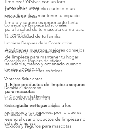
limpieza! Ya vivas con un loro 
Trucos de Limpieza
parlanchín, un gecko curioso o un 
erizo dormilón, mantener tu espacio 
Mitos de Limpieza
limpio y seguro es importante tanto 
Consejos de Limpieza Estacionales
para la salud de tu mascota como para 
Limpieza Eco
la comodidad de tu familia.
Limpieza Después de la Construcción
Aquí tienes nuestros mejores consejos 
Servicios regulares de limpieza
de limpieza para mantener tu hogar 
Consejos de limpieza de oficina
saludable, fresco y ordenado cuando 
Limpiar y COVID-19
vives con mascotas exóticas:
Ventanas Relucientes
1. Elige productos de limpieza seguros 
Domina el desorden
para mascotas
La Ciencia de la Limpieza
Las aves y reptiles son 
extremadamente sensibles a los 
Psicología de un Hogar Limpio
químicos y los vapores, por lo que es 
Limpieza Profesional
esencial usar productos de limpieza no 
Lista de Limpieza
tóxicos y seguros para mascotas, 