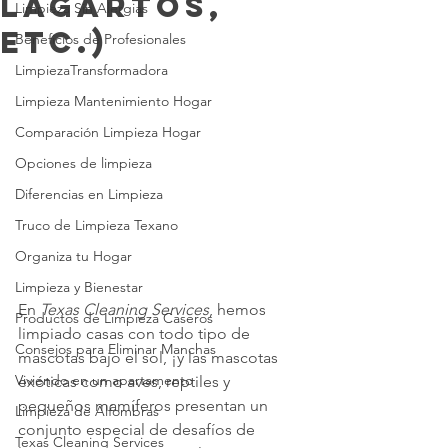
lagartos,
Limpieza Sin Alergias
etc.)
Beneficios de Profesionales
LimpiezaTransformadora
Limpieza Mantenimiento Hogar
Comparación Limpieza Hogar
Opciones de limpieza
Diferencias en Limpieza
Truco de Limpieza Texano
Organiza tu Hogar
Limpieza y Bienestar
En 
Texas Cleaning Services
, hemos 
Productos de Limpieza Caseros
limpiado casas con todo tipo de 
Consejos para Eliminar Manchas
mascotas bajo el sol, ¡y las mascotas 
Viviendo en un apartamento
exóticas como aves, reptiles y 
pequeños mamíferos presentan un 
Limpieza de Alfombras
conjunto especial de desafíos de 
Texas Cleaning Services