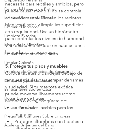
Empolvado Persianas
necesaria para reptiles y anfibios, pero 
Delicia del Lavado de Platos
puede causar moho si no se controla 
adecuadamente. Mantén los recintos 
Limpiar Muebles de Cuero
bien ventilados y limpia las superficies 
Limpiar el Inodoro
con regularidad. Usa un higrómetro 
Limpieza Exterior
para controlar los niveles de humedad 
Magia de la Microfibra
y un deshumidificador en habitaciones 
húmedas si es necesario.
Limpiar Encimeras de Granito
Limpiar Colchón
5. Protege tus pisos y muebles
Limpieza de Conductos de Secadora
Coloca tapetes o bandejas debajo de 
tanques y jaulas para atrapar derrames 
Limpiar el Cubo de Basura
y suciedad. Si tu mascota exótica 
Limpiar Gimnasio en Casa
puede moverse libremente (como 
Hogar Libre de Plagas
hurones o aves), asegúrate de:
Limpiar Paredes
Usar fundas lavables para los 
muebles
Preguntas Comunes Sobre Limpieza
Proteger alfombras con tapetes o 
Azulejos Brillantes del Baño
alfombras pequeñas