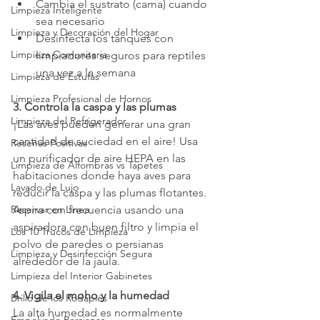
Cambia el sustrato (cama) cuando 
Limpieza Inteligente
sea necesario
Limpieza y Decoración del Hogar
Desinfecta los tanques con 
Limpieza Comunitaria
limpiadores seguros para reptiles 
una vez a la semana
Limpieza de Estufas
Limpieza Profesional de Hornos
3. Controla la caspa y las plumas
Limpieza del Refrigerador
¡Las aves pueden generar una gran 
cantidad de suciedad en el aire! Usa 
Reseñas Positivas
un purificador de aire HEPA en las 
Limpieza de Alfombras vs Tapetes
habitaciones donde haya aves para 
Lavado de Lujo
reducir la caspa y las plumas flotantes. 
Reservar en Línea
Aspira con frecuencia usando una 
aspiradora con buen filtro y limpia el 
Los 10 Trucos de Limpieza
polvo de paredes o persianas 
Limpieza y Desinfección Segura
alrededor de la jaula.
Limpieza del Interior Gabinetes
4. Vigila el moho y la humedad
Brillo de los Rodapiés
La alta humedad es normalmente 