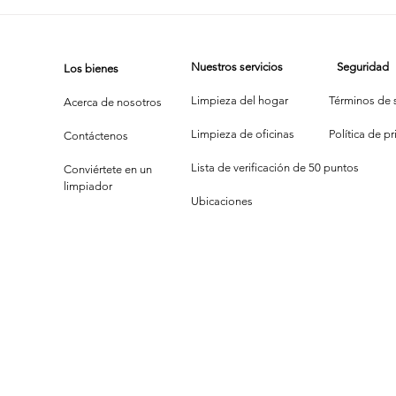
Dúo Dinámico
Es
del Brillo:
Es
Cuando Limpiar
¿Q
Nuestros servicios
Seguridad
Los bienes
se Convierte
Má
en Comedia
Limpieza del hogar
Términos de s
Acerca de nosotros
Limpieza de oficinas
P
olítica de p
Contáctenos
Lista de verificación de 50 puntos
Conviértete en un
limpiador
Ubicaciones