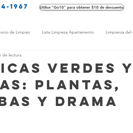
34-1967
Utilice "Go10" para obtener $10 de descuento
Co
vicio de Limpiez
Lista Limpieza Apartamento
Limpianza del 
n de lectura
s
Consejos de limpieza ecológica
Consejos de limpieza verd
icas Verdes 
ias: Plantas,
os de Profesionales
LimpiezaTransformadora
Limpieza Mant
bas y Drama
Opciones de limpieza
Diferencias en Limpieza
Truco de Lim
 Bienestar
Productos de Limpieza Caseros
Consejos para El