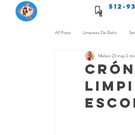
512-9
Servicios de limpieza de Texas
All Posts
Limpieza De Baño
Ser
Melani
23 may
2 mi
Consejos de limpieza para mascota
Crón
Limp
Limpieza Sin Alergias
Benefici
Esco
Comparación Limpieza Hogar
Organiza tu Hogar
Limpieza y