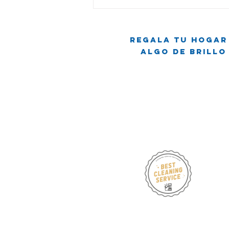
Pequeña
Escoba,
Grandes
Regala tu hogar
Sueños:
Algo de brillo
Crónicas de
Limpieza
Familiar