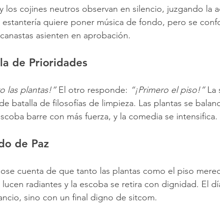
y los cojines neutros observan en silencio, juzgando la a
a estantería quiere poner música de fondo, pero se conf
s canastas asienten en aprobación.
lla de Prioridades
o las plantas!”
 El otro responde: 
“¡Primero el piso!”
 La 
e batalla de filosofías de limpieza. Las plantas se balan
scoba barre con más fuerza, y la comedia se intensifica.
ado de Paz
ándose cuenta de que tanto las plantas como el piso merec
as lucen radiantes y la escoba se retira con dignidad. El d
ncio, sino con un final digno de sitcom.