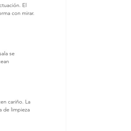
ctuación. El 
orma con mirar. 
sala se 
cean 
en cariño. La 
ía de limpieza 