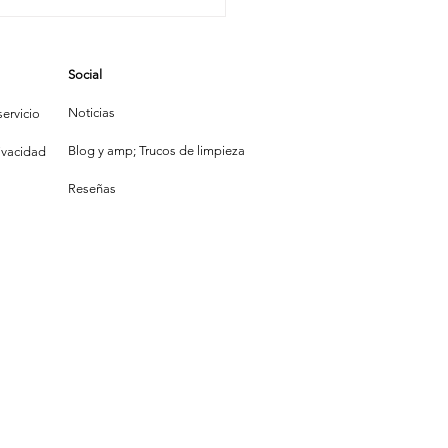
pejo,
pejito:
uién Limpia
Social
s Bonito?
Noticias
ervicio
Blog y amp; Trucos de limpieza
rivacidad
Reseñas