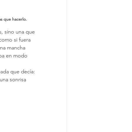
s que hacerlo.
, sino una que 
como si fuera 
 una mancha 
aba en modo 
ada que decía: 
una sonrisa 