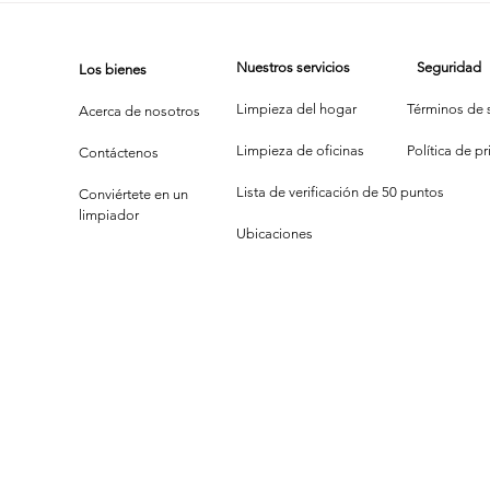
Espejito:
Tr
¿Quién Limpia
Cr
Nuestros servicios
Seguridad
Los bienes
Más Bonito?
Li
Limpieza del hogar
Términos de s
Acerca de nosotros
Limpieza de oficinas
P
olítica de p
Contáctenos
Lista de verificación de 50 puntos
Conviértete en un
limpiador
Ubicaciones