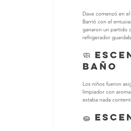
Dave comenzó en el p
Barrió con el entus
ganaron un partido d
refrigerador guardab
🧼 Esce
Baño
Los niños fueron as
limpiador con aroma 
estaba nada content
🧽 Esc