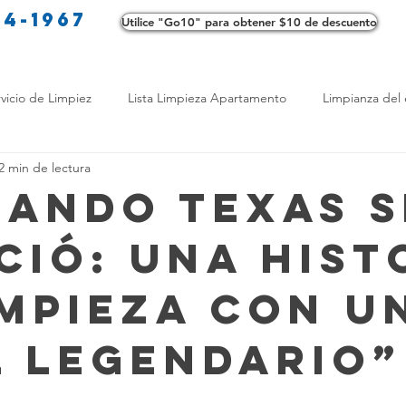
34-1967
Utilice "Go10" para obtener $10 de descuento
Co
vicio de Limpiez
Lista Limpieza Apartamento
Limpianza del 
2 min de lectura
s
Consejos de limpieza ecológica
Consejos de limpieza verd
Cuando Texas s
ció: Una hist
os de Profesionales
LimpiezaTransformadora
Limpieza Mant
impieza con u
Opciones de limpieza
Diferencias en Limpieza
Truco de Lim
l legendario”
 Bienestar
Productos de Limpieza Caseros
Consejos para El