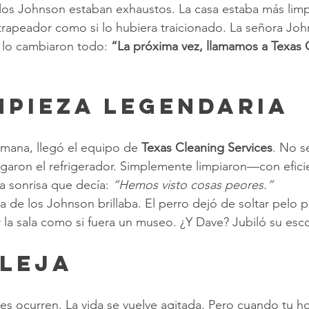
los Johnson estaban exhaustos. La casa estaba más limp
 trapeador como si lo hubiera traicionado. La señora Joh
e lo cambiaron todo: 
“La próxima vez, llamamos a Texas 
impieza Legendaria
emana, llegó el equipo de 
Texas Cleaning Services
. No s
zgaron el refrigerador. Simplemente limpiaron—con eficie
a sonrisa que decía: 
“Hemos visto cosas peores.”
casa de los Johnson brillaba. El perro dejó de soltar pelo 
la sala como si fuera un museo. ¿Y Dave? Jubiló su esc
aleja
res ocurren. La vida se vuelve agitada. Pero cuando tu h