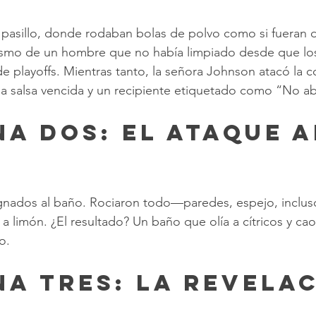
asillo, donde rodaban bolas de polvo como si fueran de
iasmo de un hombre que no había limpiado desde que l
e playoffs. Mientras tanto, la señora Johnson atacó la c
a salsa vencida y un recipiente etiquetado como “No abr
na Dos: El Ataque a
ignados al baño. Rociaron todo—paredes, espejo, inclu
a limón. ¿El resultado? Un baño que olía a cítricos y cao
o.
ena Tres: La Revela