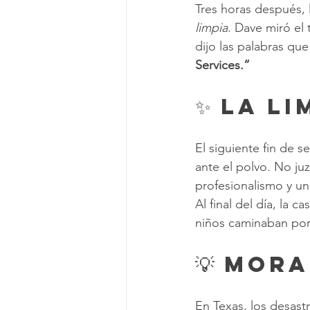
Tres horas después, 
limpia
. Dave miró el
dijo las palabras qu
Services.”
✨ La L
El siguiente fin de s
ante el polvo. No ju
profesionalismo y un
Al final del día, la 
niños caminaban por 
💡 Mor
En Texas, los desast