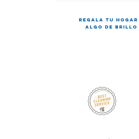
del Brillo:
Cuando Limpiar
Regala tu hogar
se Convierte
Algo de brillo
en Comedia