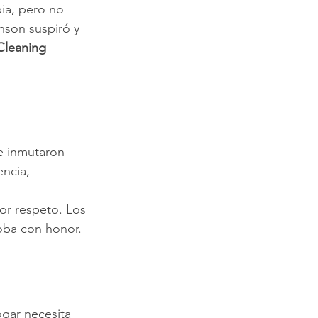
ia, pero no 
nson suspiró y 
Cleaning 
e inmutaron 
ncia, 
por respeto. Los 
oba con honor.
ogar necesita 