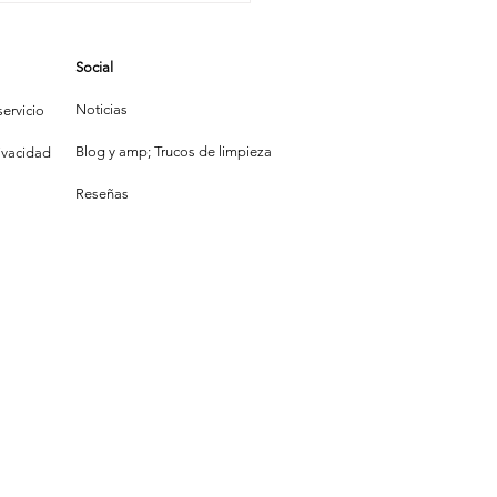
iunfa: Las
ónicas de la
Social
mpieza
Noticias
ervicio
Blog y amp; Trucos de limpieza
rivacidad
Reseñas