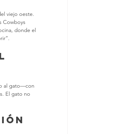
l viejo oeste. 
os Cowboys 
ocina, donde el 
ir”.
l 
so al gato—con 
s. El gato no 
ción