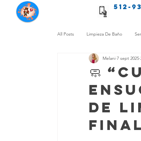
512-9
Servicios de limpieza de Texas
All Posts
Limpieza De Baño
Ser
Melani
7 sept 2025
Consejos de limpieza para mascota
🧼 “
ensu
Limpieza Sin Alergias
Benefici
de l
Comparación Limpieza Hogar
fina
Organiza tu Hogar
Limpieza y