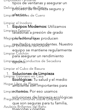
Empolvado Persianas
tipos de ventanas y asegurar un 
Delicia del Lavado de Platos
proceso de limpieza seguro y 
efectivo.
Limpiar Muebles de Cuero
Limpiar el Inodoro
Equipos Modernos:
 Utilizamos 
Limpieza Exterior
lavadoras a presión de grado 
profesional que producen 
Magia de la Microfibra
resultados sorprendentes. Nuestro 
Limpiar Encimeras de Granito
equipo se mantiene regularmente 
Limpiar Colchón
para asegurar un rendimiento 
Limpieza de Conductos de Secadora
óptimo.
Limpiar el Cubo de Basura
Soluciones de Limpieza 
Limpiar Gimnasio en Casa
Ecológicas:
 Tu salud y el medio 
Hogar Libre de Plagas
ambiente son importantes para 
nosotros. Por eso usamos 
Limpiar Paredes
soluciones de limpieza ecológicas 
Preguntas Comunes Sobre Limpieza
que son seguras para tu familia, 
Azulejos Brillantes del Baño
mascotas y plantas.