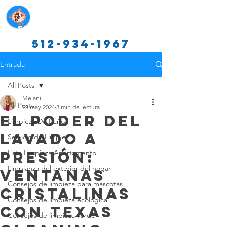
Servicios de limpieza de Texas
512-934-1967
Entrada
All Posts
Melani
All Posts
23 may 2024
3 min de lectura
El Poder del
Limpieza De Baño
Lavado a
Servicio de Limpiez
Presión:
Lista Limpieza Apartamento
Limpianza del exterior del hogar
Ventanas
Consejos de limpieza para mascotas
Cristalinas
Consejos de limpieza ecológica
con Texas
Consejos de limpieza verde