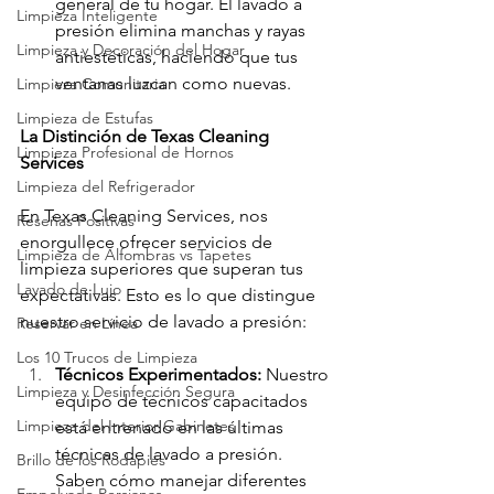
general de tu hogar. El lavado a 
Limpieza Inteligente
presión elimina manchas y rayas 
Limpieza y Decoración del Hogar
antiestéticas, haciendo que tus 
ventanas luzcan como nuevas.
Limpieza Comunitaria
Limpieza de Estufas
La Distinción de Texas Cleaning 
Limpieza Profesional de Hornos
Services
Limpieza del Refrigerador
En Texas Cleaning Services, nos 
Reseñas Positivas
enorgullece ofrecer servicios de 
Limpieza de Alfombras vs Tapetes
limpieza superiores que superan tus 
Lavado de Lujo
expectativas. Esto es lo que distingue 
nuestro servicio de lavado a presión:
Reservar en Línea
Los 10 Trucos de Limpieza
Técnicos Experimentados:
 Nuestro 
Limpieza y Desinfección Segura
equipo de técnicos capacitados 
Limpieza del Interior Gabinetes
está entrenado en las últimas 
técnicas de lavado a presión. 
Brillo de los Rodapiés
Saben cómo manejar diferentes 