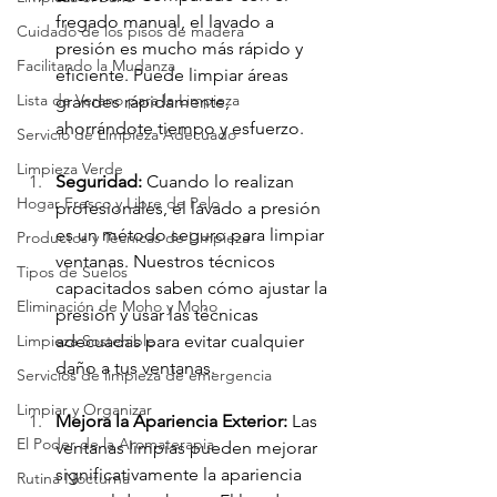
fregado manual, el lavado a 
Cuidado de los pisos de madera
presión es mucho más rápido y 
Facilitando la Mudanza
eficiente. Puede limpiar áreas 
Lista de Verano para la Limpieza
grandes rápidamente, 
ahorrándote tiempo y esfuerzo.
Servicio de Limpieza Adecuado
Limpieza Verde
Seguridad:
 Cuando lo realizan 
Hogar Fresco y Libre de Pelo
profesionales, el lavado a presión 
es un método seguro para limpiar 
Productos y Técnicas de Limpieza
ventanas. Nuestros técnicos 
Tipos de Suelos
capacitados saben cómo ajustar la 
Eliminación de Moho y Moho
presión y usar las técnicas 
adecuadas para evitar cualquier 
Limpieza Sostenible
daño a tus ventanas.
Servicios de limpieza de emergencia
Limpiar y Organizar
Mejora la Apariencia Exterior:
 Las 
El Poder de la Aromaterapia
ventanas limpias pueden mejorar 
significativamente la apariencia 
Rutina Nocturna