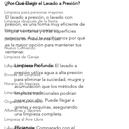
¿Por Qué Elegir el Lavado a Presión?
Cocina Impecable
Limpieza para personas mayores
El lavado a presión, o lavado con 
Limpieza después de la fiesta
presión, es una forma muy eficiente de 
Lista para nuevos propietarios
limpiar ventanas y otras superficies 
exteriores. Aquí te explicamos por qué 
Limpieza de Primavera en Casa
es la mejor opción para mantener tus 
Nuevo Comienzo
ventanas:
Limpieza de Garaje
Limpieza Profunda: 
El lavado a 
Limpieza Comercial
presión utiliza agua a alta presión 
Errores de Limpieza
para eliminar la suciedad, mugre y 
Horario de limpieza
acumulación que los métodos de 
Limpieza de tapicería
limpieza tradicionales podrían 
pasar por alto. Puede llegar a 
Organizar tu Armario
grietas y esquinas, asegurando 
Alfombras y Tapetes
una limpieza completa.
Limpieza al Aire Libre
Eficiencia:
 Comparado con el 
Limpieza el Baño