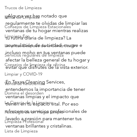
Trucos de Limpieza
¿Alguna vez has notado que 
Mitos de Limpieza
regularmente te olvidas de limpiar las 
Consejos de Limpieza Estacionales
ventanas de tu hogar mientras realizas 
Limpieza Eco
tu rutina diaria de limpieza? La 
acumulación de suciedad, mugre e 
Limpieza Después de la Construcción
incluso moho en tus ventanas puede 
Servicios regulares de limpieza
afectar la belleza general de tu hogar y 
Consejos de limpieza de oficina
evitar que disfrutes de la vista exterior.
Limpiar y COVID-19
En Texas Cleaning Services, 
Ventanas Relucientes
entendemos la importancia de tener 
Domina el desorden
ventanas limpias y el impacto que 
La Ciencia de la Limpieza
tienen en tu espacio vital. Por eso 
ofrecemos servicios profesionales de 
Psicología de un Hogar Limpio
lavado a presión para mantener tus 
Limpieza Profesional
ventanas brillantes y cristalinas.
Lista de Limpieza