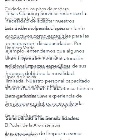
Cuidado de los pisos de madera
Texas Cleaning Services reconoce la 
Facilitando la Mudanza
necesidad de adaptar nuestros 
Lista de Verano para la Limpieza
procesos de limpieza para ser tanto 
productivos como accesibles para las 
Servicio de Limpieza Adecuado
personas con discapacidades. Por 
Limpieza Verde
ejemplo, entendemos que algunos 
Hogar Fresco y Libre de Pelo
clientes pueden necesitar atención 
adicional a partes específicas de sus 
Productos y Técnicas de Limpieza
hogares debido a la movilidad 
Tipos de Suelos
limitada. Nuestro personal capacitado 
Eliminación de Moho y Moho
tiene la habilidad de adaptar su técnica 
para garantizar una experiencia de 
Limpieza Sostenible
limpieza completa y personalizada.
Servicios de limpieza de emergencia
Limpiar y Organizar
Sensibilidad a las Sensibilidades:
El Poder de la Aromaterapia
Los productos de limpieza a veces 
Rutina Nocturna