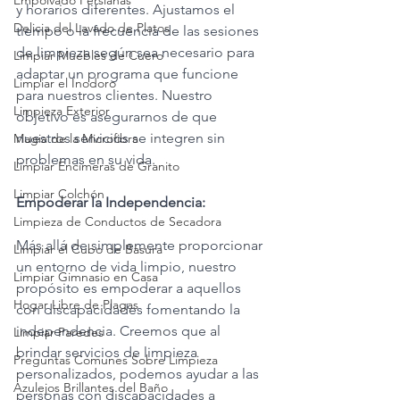
Empolvado Persianas
y horarios diferentes. Ajustamos el 
Delicia del Lavado de Platos
tiempo o la frecuencia de las sesiones 
de limpieza según sea necesario para 
Limpiar Muebles de Cuero
adaptar un programa que funcione 
Limpiar el Inodoro
para nuestros clientes. Nuestro 
Limpieza Exterior
objetivo es asegurarnos de que 
nuestros servicios se integren sin 
Magia de la Microfibra
problemas en su vida.
Limpiar Encimeras de Granito
Limpiar Colchón
Empoderar la Independencia:
Limpieza de Conductos de Secadora
Más allá de simplemente proporcionar 
Limpiar el Cubo de Basura
un entorno de vida limpio, nuestro 
Limpiar Gimnasio en Casa
propósito es empoderar a aquellos 
Hogar Libre de Plagas
con discapacidades fomentando la 
independencia. Creemos que al 
Limpiar Paredes
brindar servicios de limpieza 
Preguntas Comunes Sobre Limpieza
personalizados, podemos ayudar a las 
Azulejos Brillantes del Baño
personas con discapacidades a 