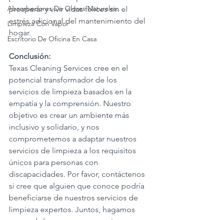
Absorbedores De Olores Naturales:
prosperar y vivir vidas felices sin el 
estrés adicional del mantenimiento del 
Limpieza Con Vapor
hogar.
Escritorio De Oficina En Casa
Conclusión:
Texas Cleaning Services cree en el 
potencial transformador de los 
servicios de limpieza basados en la 
empatía y la comprensión. Nuestro 
objetivo es crear un ambiente más 
inclusivo y solidario, y nos 
comprometemos a adaptar nuestros 
servicios de limpieza a los requisitos 
únicos para personas con 
discapacidades. Por favor, contáctenos 
si cree que alguien que conoce podría 
beneficiarse de nuestros servicios de 
limpieza expertos. Juntos, hagamos 