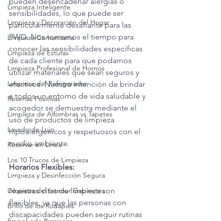
pueden desencadenar alergias o 
Limpieza Inteligente
sensibilidades, lo que puede ser 
Limpieza y Decoración del Hogar
particularmente desafiante para las 
PWD. Nos tomamos el tiempo para 
Limpieza Comunitaria
conocer las sensibilidades específicas 
Limpieza de Estufas
de cada cliente para que podamos 
Limpieza Profesional de Hornos
utilizar materiales que sean seguros y 
Limpieza del Refrigerador
efectivos. Nuestra intención de brindar 
a todos un entorno de vida saludable y 
Reseñas Positivas
acogedor se demuestra mediante el 
Limpieza de Alfombras vs Tapetes
uso de productos de limpieza 
Lavado de Lujo
hipoalergénicos y respetuosos con el 
medio ambiente.
Reservar en Línea
Los 10 Trucos de Limpieza
Horarios Flexibles:
Limpieza y Desinfección Segura
Limpieza del Interior Gabinetes
Nuestras citas de limpieza son 
flexibles, ya que las personas con 
Brillo de los Rodapiés
discapacidades pueden seguir rutinas 