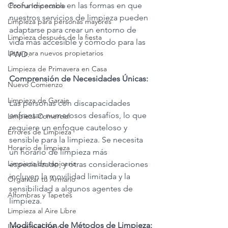
Profundicemos en las formas en que 
Cocina Impecable
nuestros servicios de limpieza pueden 
Limpieza para personas mayores
adaptarse para crear un entorno de 
Limpieza después de la fiesta
vida más accesible y cómodo para las 
Lista para nuevos propietarios
PWD.
Limpieza de Primavera en Casa
Comprensión de Necesidades Únicas:
Nuevo Comienzo
Limpieza de Garaje
Las personas con discapacidades 
enfrentan numerosos desafíos, lo que 
Limpieza Comercial
requiere un enfoque cauteloso y 
Errores de Limpieza
sensible para la limpieza. Se necesita 
Horario de limpieza
un horario de limpieza más 
Limpieza de tapicería
especializado, y otras consideraciones 
incluyen la movilidad limitada y la 
Organizar tu Armario
sensibilidad a algunos agentes de 
Alfombras y Tapetes
limpieza.
Limpieza al Aire Libre
Modificación de Métodos de Limpieza:
Limpieza el Baño