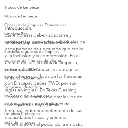
Trucos de Limpieza
Mitos de Limpieza
Consejos de Limpieza Estacionales
Introducción:
Limpieza Eco
Las empresas deben adaptarse y 
satisfacer las demandas individuales de 
Limpieza Después de la Construcción
cada persona en un mundo que aspira 
Servicios regulares de limpieza
a la inclusión y la comprensión. En el 
Consejos de limpieza de oficina
ámbito de los servicios de limpieza, 
Limpiar y COVID-19
esto implica reconocer y abordar los 
requisitos específicos de las Personas 
Ventanas Relucientes
con Discapacidades (PWD, por sus 
Domina el desorden
siglas en inglés). En Texas Cleaning 
La Ciencia de la Limpieza
Services, valoramos mejorar la vida de 
todos a través de soluciones de 
Psicología de un Hogar Limpio
limpieza, independientemente de sus 
Limpieza Profesional
capacidades físicas, y creemos 
Lista de Limpieza
firmemente en el poder de la empatía. 