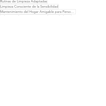
Rutinas de Limpieza Adaptadas
Limpieza Consciente de la Sensibilidad
Mantenimiento del Hogar Amigable para Personas con Discapacidades
Soluciones de Limpieza Centradas en el Cliente
Prácticas de Limpieza Inclusivas
Limpieza Accesible para el Hogar
Limpieza Amigable para Personas con Discapacidades
Empresa de Limpieza Empática
Espacios de Vida Inclusivos
Limpieza Segura para Personas con Discapacidades
Limpieza Adaptativa para el Hogar
Limpieza Hipoalergénica
Limpieza de Necesidades Únicas
Limpieza del Hogar para Todas las Habilidades
Mantenimiento del Hogar para Personas con Discapacidades