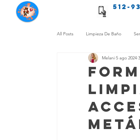
512-9
Servicios de limpieza de Texas
All Posts
Limpieza De Baño
Ser
Melani
5 ago 2024
Consejos de limpieza para mascota
Form
Limp
Limpieza Sin Alergias
Benefici
Acce
Comparación Limpieza Hogar
Metá
Organiza tu Hogar
Limpieza y