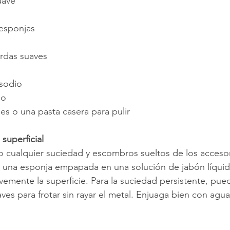
uave
esponjas
erdas suaves
sodio
io
es o una pasta casera para pulir
 superficial
 cualquier suciedad y escombros sueltos de los accesor
 una esponja empapada en una solución de jabón líquid
avemente la superficie. Para la suciedad persistente, pue
ves para frotar sin rayar el metal. Enjuaga bien con agua