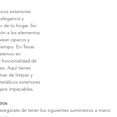
icos exteriores 
impieza de Alfombras
Texas Cleaning Services
Trucos de Li
elegancia y 
or de tu hogar. Sin 
ión a los elementos 
e Limpieza Estacionales
Limpieza Eco
Limpieza Después de 
vean opacos y 
tiempo. En Texas 
creemos en 
Consejos de limpieza de oficina
Limpiar y COVID-19
y funcionalidad de 
es. Aquí tienes 
vas de limpiar y 
metálicos exteriores 
mpre impecables.
tros
segúrate de tener los siguientes suministros a mano: