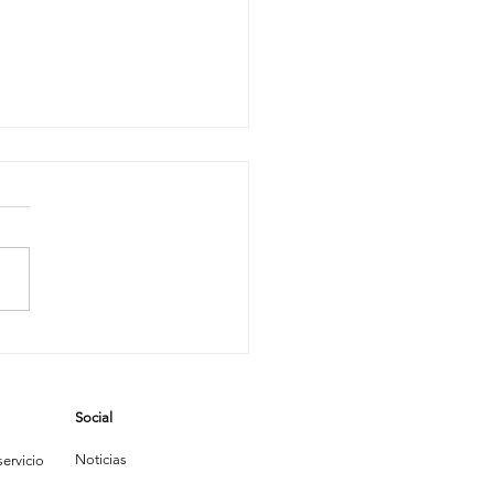
pejo,
pejito:
uién Limpia
Social
s Bonito?
Noticias
ervicio