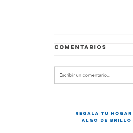
Comentarios
Escribir un comentario...
Dúo Dinámico
del Brillo:
Cuando Limpiar
Regala tu hogar
se Convierte
Algo de brillo
en Comedia