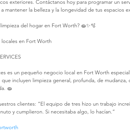
icos exteriores. Contáctanos hoy para programar un servi
a mantener la belleza y la longevidad de tus espacios ex
 limpieza del hogar en Fort Worth? 🧽✨🫧
a locales en Fort Worth
ERVICES
ces es un pequeño negocio local en Fort Worth especial
s que incluyen limpieza general, profunda, de mudanza, d
da. 🧽
tros clientes: “El equipo de tres hizo un trabajo increí
inuto y cumplieron. Si necesitaba algo, lo hacían.”
ortworth