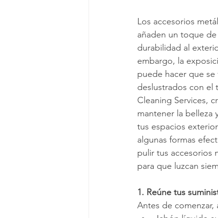
Los accesorios metál
Viviendo en un apartamento
L
añaden un toque de 
durabilidad al exteri
embargo, la exposic
Mitos de Limpieza
Consejos d
puede hacer que se 
deslustrados con el 
Cleaning Services, 
Servicios regulares de limpieza
mantener la belleza 
tus espacios exterior
algunas formas efecti
pulir tus accesorios 
para que luzcan sie
1. Reúne tus suminis
Antes de comenzar, a