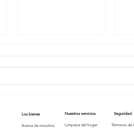
La Saga del
Es
Limpiador a
Es
Vapor: Cuando
¿Q
Nuestros servicios
Seguridad
Los bienes
la Tecnología
Má
se Enfrenta al
Limpieza del hogar
Términos de s
Acerca de nosotros
Polvo