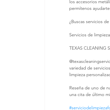
los accesorios metál
permítenos ayudarte 
¿Buscas servicios de
Servicios de limpiez
TEXAS CLEANING S
@texascleaningservi
variedad de servicio
limpieza personaliza
Reseña de uno de nues
una cita de último m
#serviciodelimpiezaf