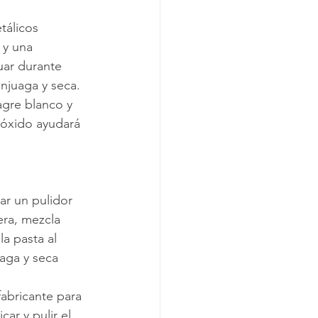
tálicos 
 y una 
uar durante 
njuaga y seca.
agre blanco y 
l óxido ayudará 
ar un pulidor 
era, mezcla 
a pasta al 
aga y seca 
fabricante para 
ar y pulir el 