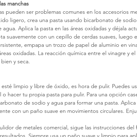
 las manchas
has pueden ser problemas comunes en los accesorios me
óxido ligero, crea una pasta usando bicarbonato de sodio
agua. Aplica la pasta en las áreas oxidadas y déjala act
ta suavemente con un cepillo de cerdas suaves, luego e
rsistente, empapa un trozo de papel de aluminio en vin
 áreas oxidadas. La reacción química entre el vinagre y e
 bien y seca.
esté limpio y libre de óxido, es hora de pulir. Puedes us
 o hacer tu propia pasta para pulir. Para una opción cas
carbonato de sodio y agua para formar una pasta. Aplica l
ente con un paño suave en movimientos circulares. Enju
lidor de metales comercial, sigue las instrucciones del 
esultados. Siempre usa un paño suave y limpio para aplic