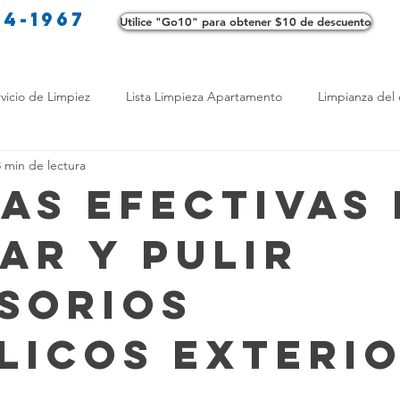
34-1967
Utilice "Go10" para obtener $10 de descuento
Co
vicio de Limpiez
Lista Limpieza Apartamento
Limpianza del 
3 min de lectura
s
Consejos de limpieza ecológica
Consejos de limpieza verd
as Efectivas 
iar y Pulir
os de Profesionales
LimpiezaTransformadora
Limpieza Mant
sorios
Opciones de limpieza
Diferencias en Limpieza
Truco de Lim
licos Exteri
 Bienestar
Productos de Limpieza Caseros
Consejos para El