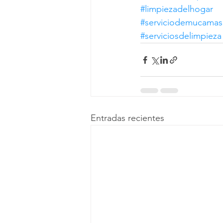
#limpiezadelhogar
#serviciodemucamas
#serviciosdelimpieza
Entradas recientes