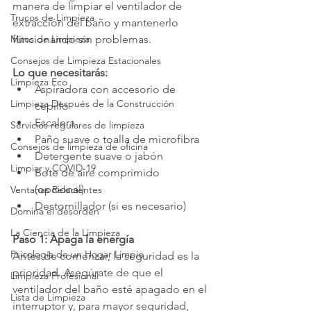
manera de limpiar el ventilador de 
Trucos de Limpieza
extracción del baño y mantenerlo 
funcionando sin problemas.
Mitos de Limpieza
Consejos de Limpieza Estacionales
Lo que necesitarás:
Limpieza Eco
Aspiradora con accesorio de 
Limpieza Después de la Construcción
cepillo
Escalera
Servicios regulares de limpieza
Paño suave o toalla de microfibra
Consejos de limpieza de oficina
Detergente suave o jabón
Limpiar y COVID-19
Bote de aire comprimido 
(opcional)
Ventanas Relucientes
Destornillador (si es necesario)
Domina el desorden
La Ciencia de la Limpieza
Paso 1: Apaga la energía
Psicología de un Hogar Limpio
Antes de comenzar, la seguridad es la 
prioridad. Asegúrate de que el 
Limpieza Profesional
ventilador del baño esté apagado en el 
Lista de Limpieza
interruptor y, para mayor seguridad, 