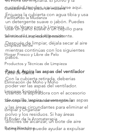
es hora de limpiarla. El polvo y la 
suciedad tienden a acumularse aquí. 
Cuidado de los pisos de madera
Enjuaga la cubierta con agua tibia y usa 
Facilitando la Mudanza
un detergente suave o jabón. Puedes 
Lista de Verano para la Limpieza
usar un paño suave o un cepillo para 
eliminar la suciedad persistente. 
Servicio de Limpieza Adecuado
Después de limpiar, déjala secar al aire 
Limpieza Verde
mientras continúas con los siguientes 
Hogar Fresco y Libre de Pelo
pasos.
Productos y Técnicas de Limpieza
Paso 4: Aspira las aspas del ventilador
Tipos de Suelos
Con la cubierta retirada, deberías 
Eliminación de Moho y Moho
poder ver las aspas del ventilador. 
Limpieza Sostenible
Usando la aspiradora con el accesorio 
de cepillo, aspira suavemente las aspas 
Servicios de limpieza de emergencia
y las áreas circundantes para eliminar el 
Limpiar y Organizar
polvo y los residuos. Si hay áreas 
El Poder de la Aromaterapia
difíciles de alcanzar, un bote de aire 
Rutina Nocturna
comprimido puede ayudar a expulsar 