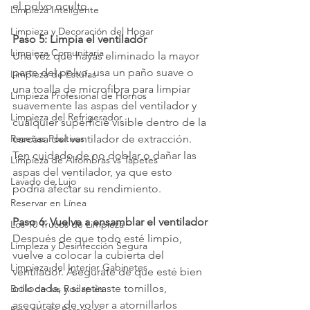
el polvo oculto.
Limpieza Inteligente
Limpieza y Decoración del Hogar
Paso 5: Limpia el ventilador
Limpieza Comunitaria
Una vez que hayas eliminado la mayor 
parte del polvo, usa un paño suave o 
Limpieza de Estufas
una toalla de microfibra para limpiar 
Limpieza Profesional de Hornos
suavemente las aspas del ventilador y 
Limpieza del Refrigerador
cualquier superficie visible dentro de la 
carcasa del ventilador de extracción. 
Reseñas Positivas
Ten cuidado de no doblar o dañar las 
Limpieza de Alfombras vs Tapetes
aspas del ventilador, ya que esto 
Lavado de Lujo
podría afectar su rendimiento.
Reservar en Línea
Paso 6: Vuelve a ensamblar el ventilador
Los 10 Trucos de Limpieza
Después de que todo esté limpio, 
Limpieza y Desinfección Segura
vuelve a colocar la cubierta del 
Limpieza del Interior Gabinetes
ventilador. Asegúrate de que esté bien 
colocada, y si retiraste tornillos, 
Brillo de los Rodapiés
asegúrate de volver a atornillarlos 