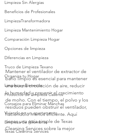
Limpieza Sin Alergias
Beneficios de Profesionales
LimpiezaTransformadora
Limpieza Mantenimiento Hogar
Comparación Limpieza Hogar
Opciones de limpieza
Diferencias en Limpieza
Truco de Limpieza Texano
Mantener el ventilador de extractor de 
Organiza tu Hogar
baño limpio es esencial para mantener 
Limpieza y Bienestar
una buena circulación de aire, reducir 
la humedad y prevenir el crecimiento 
Productos de Limpieza Caseros
de moho. Con el tiempo, el polvo y los 
Consejos para Eliminar Manchas
residuos pueden obstruir el ventilador, 
Viviendo en un apartamento
haciéndolo menos eficiente. Aquí 
tienes una guía simple de Texas 
Limpieza de Alfombras
Cleaning Services sobre la mejor 
Texas Cleaning Services