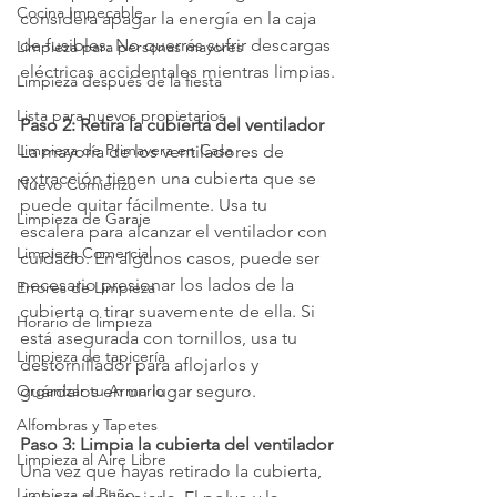
Cocina Impecable
considera apagar la energía en la caja 
de fusibles. No querrás sufrir descargas 
Limpieza para personas mayores
eléctricas accidentales mientras limpias.
Limpieza después de la fiesta
Lista para nuevos propietarios
Paso 2: Retira la cubierta del ventilador
Limpieza de Primavera en Casa
La mayoría de los ventiladores de 
extracción tienen una cubierta que se 
Nuevo Comienzo
puede quitar fácilmente. Usa tu 
Limpieza de Garaje
escalera para alcanzar el ventilador con 
Limpieza Comercial
cuidado. En algunos casos, puede ser 
necesario presionar los lados de la 
Errores de Limpieza
cubierta o tirar suavemente de ella. Si 
Horario de limpieza
está asegurada con tornillos, usa tu 
Limpieza de tapicería
destornillador para aflojarlos y 
guárdalos en un lugar seguro.
Organizar tu Armario
Alfombras y Tapetes
Paso 3: Limpia la cubierta del ventilador
Limpieza al Aire Libre
Una vez que hayas retirado la cubierta, 
Limpieza el Baño