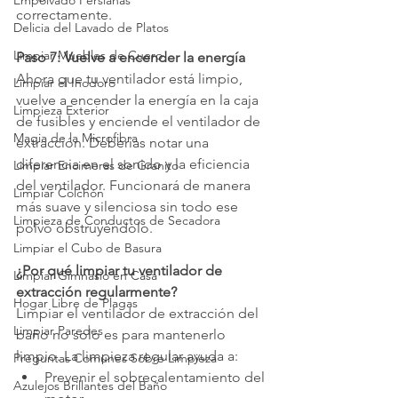
Empolvado Persianas
correctamente.
Delicia del Lavado de Platos
Limpiar Muebles de Cuero
Paso 7: Vuelve a encender la energía
Ahora que tu ventilador está limpio, 
Limpiar el Inodoro
vuelve a encender la energía en la caja 
Limpieza Exterior
de fusibles y enciende el ventilador de 
Magia de la Microfibra
extracción. Deberías notar una 
diferencia en el sonido y la eficiencia 
Limpiar Encimeras de Granito
del ventilador. Funcionará de manera 
Limpiar Colchón
más suave y silenciosa sin todo ese 
Limpieza de Conductos de Secadora
polvo obstruyéndolo.
Limpiar el Cubo de Basura
¿Por qué limpiar tu ventilador de 
Limpiar Gimnasio en Casa
extracción regularmente?
Hogar Libre de Plagas
Limpiar el ventilador de extracción del 
Limpiar Paredes
baño no solo es para mantenerlo 
limpio. La limpieza regular ayuda a:
Preguntas Comunes Sobre Limpieza
Prevenir el sobrecalentamiento del 
Azulejos Brillantes del Baño