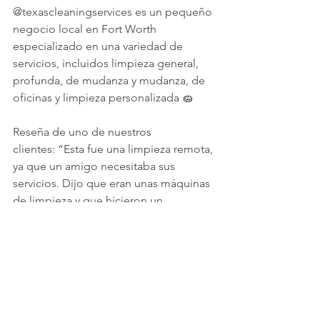
@texascleaningservices es un pequeño 
negocio local en Fort Worth 
especializado en una variedad de 
servicios, incluidos limpieza general, 
profunda, de mudanza y mudanza, de 
oficinas y limpieza personalizada 🧽
Reseña de uno de nuestros 
clientes: “Esta fue una limpieza remota, 
ya que un amigo necesitaba sus 
servicios. Dijo que eran unas máquinas 
de limpieza y que hicieron un 
excelente trabajo en su lugar. Le 
levantó el ánimo y mejoró su estado 
de ánimo. Recomendaría esta empresa 
a cualquiera. Me mantuvieron 
informado y la comunicación fue 
buena. Me alertaron de posibles 