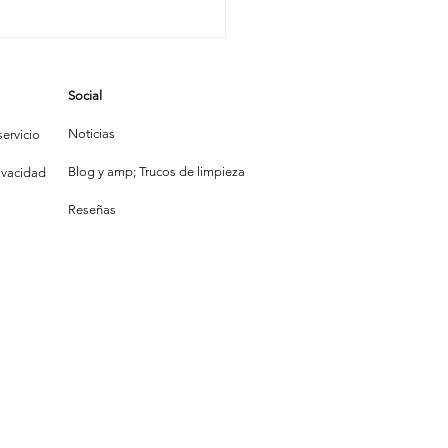
o Dinámico
l Brillo:
ando Limpiar
Social
 Convierte
 Comedia
Noticias
ervicio
Blog y amp; Trucos de limpieza
rivacidad
Reseñas