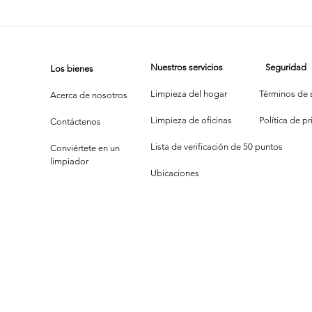
Pequeña
Dú
Escoba,
de
Grandes
Cu
Nuestros servicios
Seguridad
Los bienes
Sueños:
se
Crónicas de
en
Limpieza del hogar
Términos de s
Acerca de nosotros
Limpieza
Limpieza de oficinas
P
olítica de p
Contáctenos
Familiar
Lista de verificación de 50 puntos
Conviértete en un
limpiador
Ubicaciones