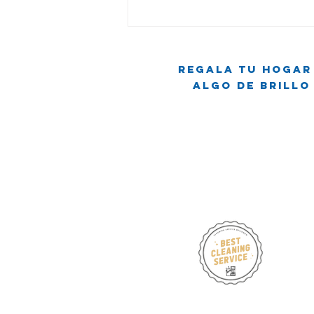
Crónicas del
Mopa Party:
Cuando el
Regala tu hogar
Ritmo Baja y
Algo de brillo
la Limpieza
Sube