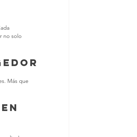
Cada 
r no solo 
gedor
nes. Más que 
 en 