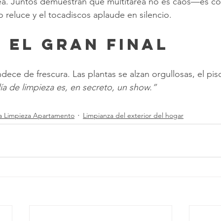
pea. Juntos demuestran que multitarea no es caos—es co
iso reluce y el tocadiscos aplaude en silencio.
: El Gran Final
dece de frescura. Las plantas se alzan orgullosas, el piso 
ía de limpieza es, en secreto, un show.”
ta Limpieza Apartamento
Limpianza del exterior del hogar