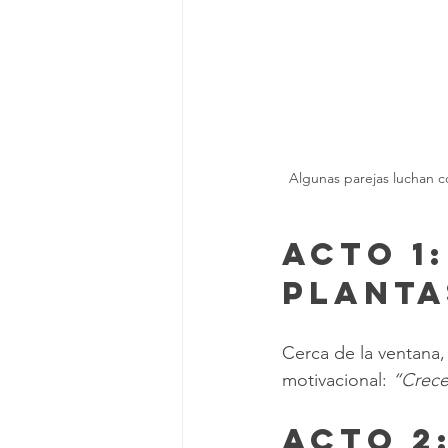
 Algunas parejas luchan contra el crimen, otras contra la mugre. En este salón, el trapeador y la regadera son el dúo 
Acto 1
Planta
Cerca de la ventana,
motivacional: 
“Crece
Acto 2