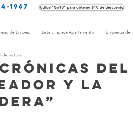
34-1967
Utilice "Go10" para obtener $10 de descuento
Co
vicio de Limpiez
Lista Limpieza Apartamento
Limpianza del 
n de lectura
s
Consejos de limpieza ecológica
Consejos de limpieza verd
 Crónicas del
eador y la
os de Profesionales
LimpiezaTransformadora
Limpieza Mant
dera”
Opciones de limpieza
Diferencias en Limpieza
Truco de Lim
 Bienestar
Productos de Limpieza Caseros
Consejos para El