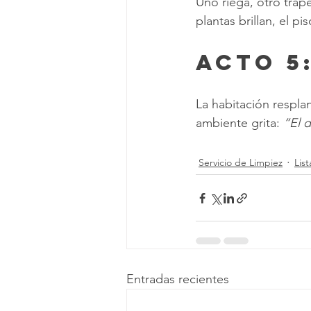
Uno riega, otro tra
plantas brillan, el p
Acto 5
La habitación resplan
ambiente grita: 
“El d
Servicio de Limpiez
Lis
Entradas recientes