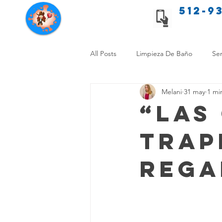
512-9
Servicios de limpieza de Texas
All Posts
Limpieza De Baño
Ser
Melani
31 may
1 mi
Consejos de limpieza para mascota
“Las
Trap
Limpieza Sin Alergias
Benefici
Rega
Comparación Limpieza Hogar
Organiza tu Hogar
Limpieza y