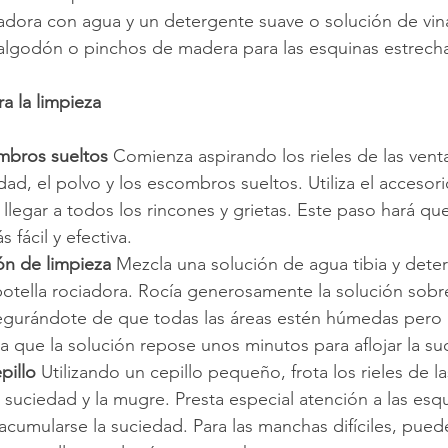
iadora con agua y un detergente suave o solución de vin
 algodón o pinchos de madera para las esquinas estrech
a la limpieza
ombros sueltos
 Comienza aspirando los rieles de las vent
edad, el polvo y los escombros sueltos. Utiliza el accesori
llegar a todos los rincones y grietas. Este paso hará que
 fácil y efectiva.
ión de limpieza
 Mezcla una solución de agua tibia y dete
otella rociadora. Rocía generosamente la solución sobre 
segurándote de que todas las áreas estén húmedas pero 
 que la solución repose unos minutos para aflojar la su
pillo
 Utilizando un cepillo pequeño, frota los rieles de l
a suciedad y la mugre. Presta especial atención a las esq
cumularse la suciedad. Para las manchas difíciles, pued