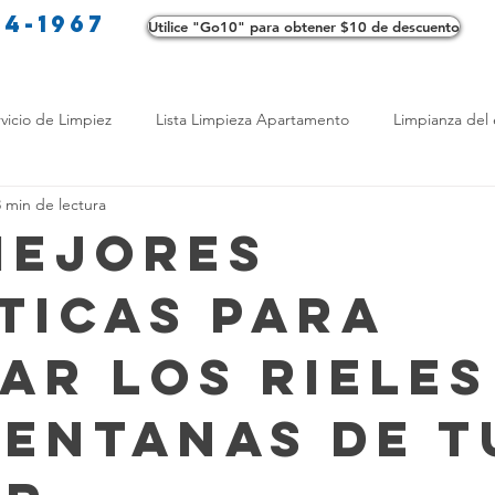
34-1967
Utilice "Go10" para obtener $10 de descuento
Co
vicio de Limpiez
Lista Limpieza Apartamento
Limpianza del 
3 min de lectura
s
Consejos de limpieza ecológica
Consejos de limpieza verd
Mejores
ticas Para
os de Profesionales
LimpiezaTransformadora
Limpieza Mant
iar Los Rieles
Opciones de limpieza
Diferencias en Limpieza
Truco de Lim
Ventanas de t
 Bienestar
Productos de Limpieza Caseros
Consejos para El