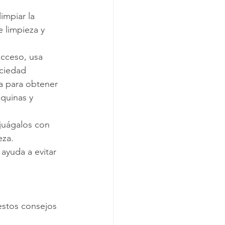
impiar la 
e limpieza y 
 acceso, usa 
ciedad 
a para obtener 
quinas y 
njuágalos con 
za. 
 ayuda a evitar 
estos consejos 