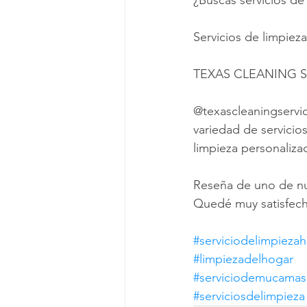
¿Buscas servicios d
Servicios de limpiez
TEXAS CLEANING S
@texascleaningservi
variedad de servicio
limpieza personaliza
Reseña de uno de nue
Quedé muy satisfecho
#serviciodelimpieza
#limpiezadelhogar
#serviciodemucamas
#serviciosdelimpieza