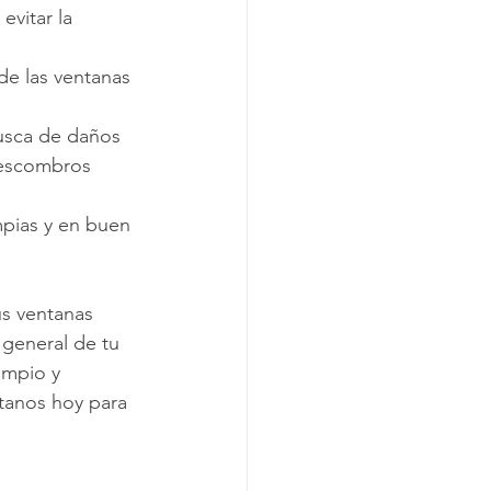
evitar la 
 de las ventanas 
busca de daños 
 escombros 
mpias y en buen 
us ventanas 
 general de tu 
impio y 
ctanos hoy para 