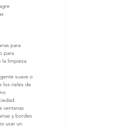
agre
as
anas para 
o para 
 la limpieza 
rgente suave o 
los rieles de 
no 
ciedad.
as ventanas 
uinas y bordes 
es usar un 