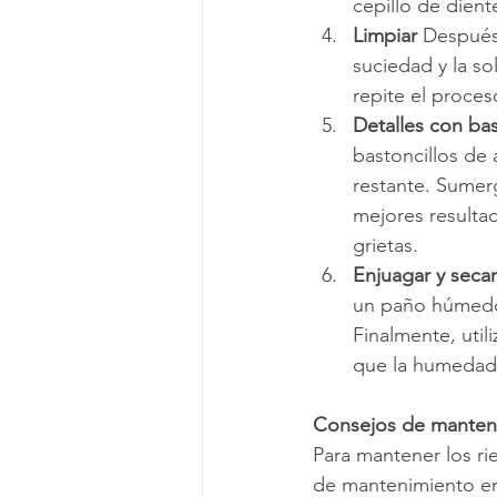
cepillo de diente
Limpiar
 Después 
suciedad y la so
repite el proces
Detalles con ba
bastoncillos de
restante. Sumerg
mejores resulta
grietas.
Enjuagar y secar
un paño húmedo 
Finalmente, util
que la humedad 
Consejos de manten
Para mantener los ri
de mantenimiento en 