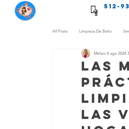
512-9
Servicios de limpieza de Texas
All Posts
Limpieza De Baño
Ser
Melani
4 ago 2024
Consejos de limpieza para mascota
Las 
Prác
Limpieza Sin Alergias
Benefici
Limp
Comparación Limpieza Hogar
las 
Organiza tu Hogar
Limpieza y