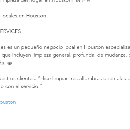
e limpieza del hogar en Houston? 🧽✨🫧
a locales en Houston
ERVICES
ces es un pequeño negocio local en Houston especializ
s que incluyen limpieza general, profunda, de mudanza, d
da. 🧽
stros clientes: “Hice limpiar tres alfombras orientales 
 con el servicio.”
houston