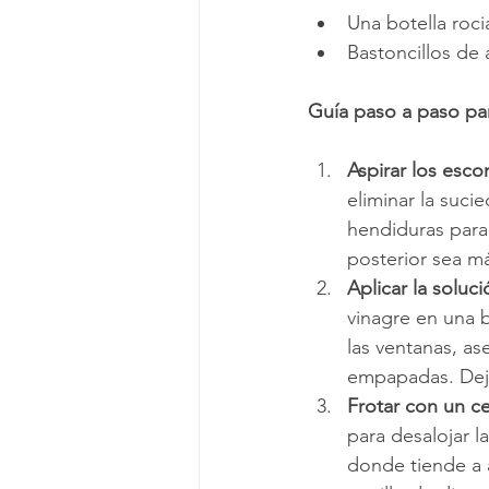
Una botella roc
Bastoncillos de
Guía paso a paso par
Aspirar los esc
eliminar la suci
hendiduras para 
posterior sea más
Aplicar la soluc
vinagre en una b
las ventanas, a
empapadas. Deja
Frotar con un ce
para desalojar l
donde tiende a a