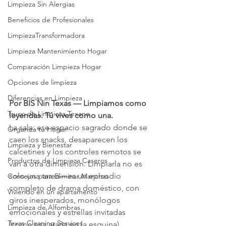
Limpieza Sin Alergias
Beneficios de Profesionales
LimpiezaTransformadora
Limpieza Mantenimiento Hogar
Comparación Limpieza Hogar
Opciones de limpieza
Diferencias en Limpieza
Por BIS Nin Texas — Limpiamos como 
Truco de Limpieza Texano
leyendas. Tú vives como una.
La sala: ese espacio sagrado donde se 
Organiza tu Hogar
caen los snacks, desaparecen los 
Limpieza y Bienestar
calcetines y los controles remotos se 
Productos de Limpieza Caseros
van a otra dimensión. Limpiarla no es 
solo una tarea—es un episodio 
Consejos para Eliminar Manchas
completo de drama doméstico, con 
Viviendo en un apartamento
giros inesperados, monólogos 
Limpieza de Alfombras
emocionales y estrellas invitadas 
Texas Cleaning Services
(como esa araña en la esquina)