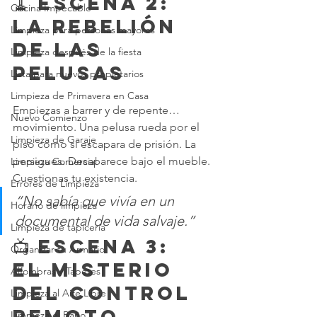
🧹 Escena 2: 
Cocina Impecable
La Rebelión 
Limpieza para personas mayores
de las 
Limpieza después de la fiesta
Pelusas
Lista para nuevos propietarios
Limpieza de Primavera en Casa
Empiezas a barrer y de repente… 
Nuevo Comienzo
movimiento. Una pelusa rueda por el 
Limpieza de Garaje
piso como si escapara de prisión. La 
persigues. Desaparece bajo el mueble. 
Limpieza Comercial
Cuestionas tu existencia.
Errores de Limpieza
“No sabía que vivía en un 
Horario de limpieza
documental de vida salvaje.”
Limpieza de tapicería
📺 Escena 3: 
Organizar tu Armario
El Misterio 
Alfombras y Tapetes
del Control 
Limpieza al Aire Libre
Remoto
Limpieza el Baño