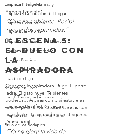
huele a “Brisa Marina y 
Limpieza Inteligente
Arrepentimiento”.
Limpieza y Decoración del Hogar
“Quería ambiente. Recibí 
Limpieza Comunitaria
recuerdos reprimidos.”
Limpieza de Estufas
🧤 Escena 5: 
Limpieza Profesional de Hornos
El Duelo con 
Limpieza del Refrigerador
la 
Reseñas Positivas
Aspiradora
Limpieza de Alfombras vs Tapetes
Lavado de Lujo
Conectas la aspiradora. Ruge. El perro 
Reservar en Línea
ladra. El gato huye. Te sientes 
Los 10 Trucos de Limpieza
poderoso. Aspiras como si estuvieras 
Limpieza y Desinfección Segura
en una película de acción. Chocas con 
un calcetín. La aspiradora se atraganta. 
Limpieza del Interior Gabinetes
Drama total.
Brillo de los Rodapiés
“Yo no elegí la vida de 