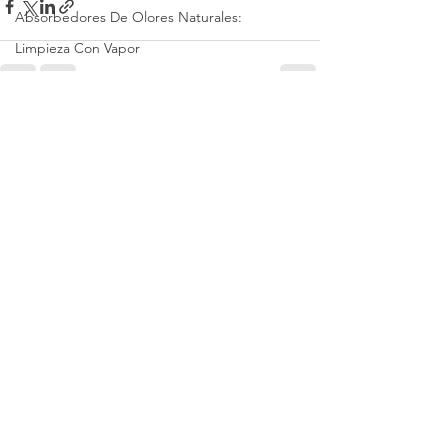
Absorbedores De Olores Naturales:
Limpieza Con Vapor
Escritorio De Oficina En Casa
Ver todo
Entradas recientes