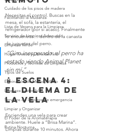
Cuidado de los pisos de madera
Necesitas el control. Buscas en la 
Facilitando la Mudanza
mesa, el sofá, la estantería, el 
Lista de Verano para la Limpieza
refrigerador (por si acaso). Finalmente 
Servicio de Limpieza Adecuado
lo encuentras… dentro de la canasta 
de juguetes del perro.
Limpieza Verde
“Giro inesperado: el perro ha 
Hogar Fresco y Libre de Pelo
estado viendo Animal Planet 
Productos y Técnicas de Limpieza
sin mí.”
Tipos de Suelos
🧴 Escena 4: 
Eliminación de Moho y Moho
El Dilema de 
Limpieza Sostenible
la Vela
Servicios de limpieza de emergencia
Limpiar y Organizar
Enciendes una vela para crear 
El Poder de la Aromaterapia
ambiente. Huele a “Brisa Marina”. 
Rutina Nocturna
Limpias durante 10 minutos. Ahora 