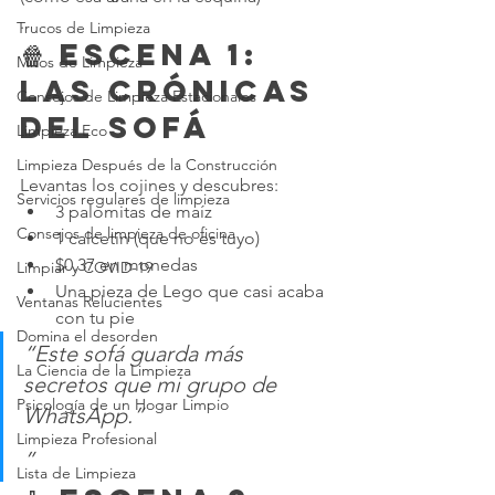
.
Trucos de Limpieza
🍿 Escena 1: 
Mitos de Limpieza
Las Crónicas 
Consejos de Limpieza Estacionales
del Sofá
Limpieza Eco
Limpieza Después de la Construcción
Levantas los cojines y descubres:
Servicios regulares de limpieza
3 palomitas de maíz
Consejos de limpieza de oficina
1 calcetín (que no es tuyo)
$0.37 en monedas
Limpiar y COVID-19
Una pieza de Lego que casi acaba 
Ventanas Relucientes
con tu pie
Domina el desorden
“Este sofá guarda más 
La Ciencia de la Limpieza
secretos que mi grupo de 
Psicología de un Hogar Limpio
WhatsApp.”
Limpieza Profesional
”
Lista de Limpieza