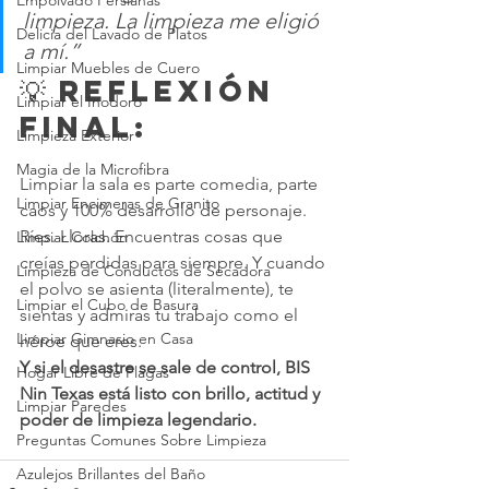
Empolvado Persianas
limpieza. La limpieza me eligió 
Delicia del Lavado de Platos
a mí.”
Limpiar Muebles de Cuero
💡 Reflexión 
Limpiar el Inodoro
final:
Limpieza Exterior
Magia de la Microfibra
Limpiar la sala es parte comedia, parte 
Limpiar Encimeras de Granito
caos y 100% desarrollo de personaje. 
Ríes. Lloras. Encuentras cosas que 
Limpiar Colchón
creías perdidas para siempre. Y cuando 
Limpieza de Conductos de Secadora
el polvo se asienta (literalmente), te 
Limpiar el Cubo de Basura
sientas y admiras tu trabajo como el 
Limpiar Gimnasio en Casa
héroe que eres.
Y si el desastre se sale de control, BIS 
Hogar Libre de Plagas
Nin Texas está listo con brillo, actitud y 
Limpiar Paredes
poder de limpieza legendario.
Preguntas Comunes Sobre Limpieza
Azulejos Brillantes del Baño