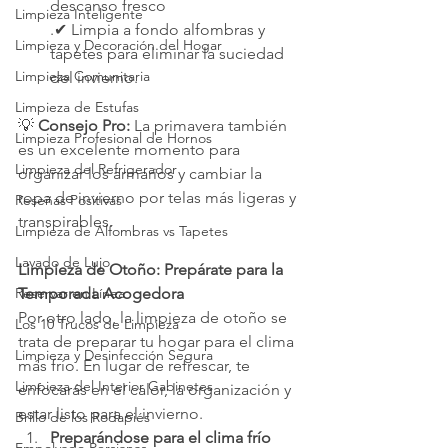
descanso fresco
Limpieza Inteligente
.✔ Limpia a fondo alfombras y 
Limpieza y Decoración del Hogar
tapetes para eliminar la suciedad 
Limpieza Comunitaria
del invierno.
Limpieza de Estufas
💡 
Consejo Pro:
 La primavera también 
Limpieza Profesional de Hornos
es un excelente momento para 
Limpieza del Refrigerador
organizar los armarios y cambiar la 
ropa de invierno por telas más ligeras y 
Reseñas Positivas
transpirables.
Limpieza de Alfombras vs Tapetes
Lavado de Lujo
Limpieza de Otoño: Prepárate para la 
Reservar en Línea
Temporada Acogedora
Por otro lado, la limpieza de otoño se 
Los 10 Trucos de Limpieza
trata de preparar tu hogar para el clima 
Limpieza y Desinfección Segura
más frío. En lugar de refrescar, te 
Limpieza del Interior Gabinetes
enfocarás en el calor, la organización y 
estar listo para el invierno.
Brillo de los Rodapiés
Preparándose para el clima frío