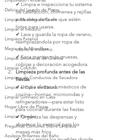
Empolvado Persianas
✔ Limpia e inspecciona tu sistema 
Delicia del Lavado de Platos
de calefacción, chimenea y rejillas 
para asegurarte de que estén 
Limpiar Muebles de Cuero
listos para usarse.
Limpiar el Inodoro
✔ Lava y guarda la ropa de verano, 
Limpieza Exterior
reemplazándola por ropa de 
Magia de la Microfibra
otoño e invierno.
✔ Saca mantas más gruesas, 
Limpiar Encimeras de Granito
cobijas y decoración acogedora.
Limpiar Colchón
Limpieza profunda antes de las 
Limpieza de Conductos de Secadora
fiestas
✔ Limpia electrodomésticos de 
Limpiar el Cubo de Basura
cocina—hornos, microondas y 
Limpiar Gimnasio en Casa
refrigeradores—para estar listo 
Hogar Libre de Plagas
para cocinar durante las fiestas.
Limpiar Paredes
✔ Organiza las despensas y 
abastece lo esencial para los 
Preguntas Comunes Sobre Limpieza
meses más fríos.
Azulejos Brillantes del Baño
✔ Lava y aspira los muebles donde 