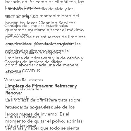
basado en los cambios climáticos, los 
Trucos de Limpieza
cambios en el estilo de vida y las 
necesidades de mantenimiento del 
Mitos de Limpieza
hogar. En Texas Cleaning Services, 
Consejos de Limpieza Estacionales
queremos ayudarte a sacar el máximo 
Limpieza Eco
provecho de tus esfuerzos de limpieza 
Limpieza Después de la Construcción
estacionales. ¡Vamos a desglosar las 
principales diferencias entre la 
Servicios regulares de limpieza
limpieza de primavera y la de otoño y 
Consejos de limpieza de oficina
cómo abordar cada una de manera 
Limpiar y COVID-19
efectiva!
Ventanas Relucientes
Limpieza de Primavera: Refrescar y 
Domina el desorden
Renovar
La Ciencia de la Limpieza
La limpieza de primavera trata sobre 
refrescar tu hogar después de los 
Psicología de un Hogar Limpio
largos meses de invierno. Es el 
Limpieza Profesional
momento de quitar el polvo, abrir las 
Lista de Limpieza
ventanas y hacer que todo se sienta 