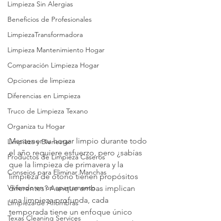
Limpieza Sin Alergias
Beneficios de Profesionales
LimpiezaTransformadora
Limpieza Mantenimiento Hogar
Comparación Limpieza Hogar
Opciones de limpieza
Diferencias en Limpieza
Truco de Limpieza Texano
Organiza tu Hogar
Mantener tu hogar limpio durante todo 
Limpieza y Bienestar
el año requiere esfuerzo, pero ¿sabías 
Productos de Limpieza Caseros
que la limpieza de primavera y la 
Consejos para Eliminar Manchas
limpieza de otoño tienen propósitos 
Viviendo en un apartamento
diferentes? Aunque ambas implican 
una limpieza profunda, cada 
Limpieza de Alfombras
temporada tiene un enfoque único 
Texas Cleaning Services