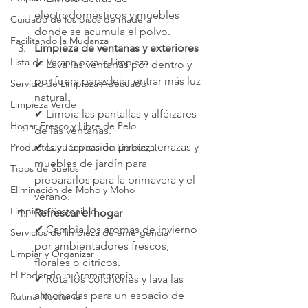
electrodomésticos y muebles 
Cuidado de los pisos de madera
donde se acumula el polvo.
Facilitando la Mudanza
Limpieza de ventanas y exteriores
Lista de Verano para la Limpieza
✔ Lava las ventanas por dentro y 
por fuera para dejar entrar más luz 
Servicio de Limpieza Adecuado
natural.
Limpieza Verde
✔ Limpia las pantallas y alféizares 
Hogar Fresco y Libre de Pelo
de las ventanas.
✔ Lava a presión patios, terrazas y 
Productos y Técnicas de Limpieza
muebles de jardín para 
Tipos de Suelos
prepararlos para la primavera y el 
Eliminación de Moho y Moho
verano.
Limpieza Sostenible
Refrescar el hogar
✔ Cambia los aromas de invierno 
Servicios de limpieza de emergencia
por ambientadores frescos, 
Limpiar y Organizar
florales o cítricos.
El Poder de la Aromaterapia
✔ Rota los colchones y lava las 
almohadas para un espacio de 
Rutina Nocturna