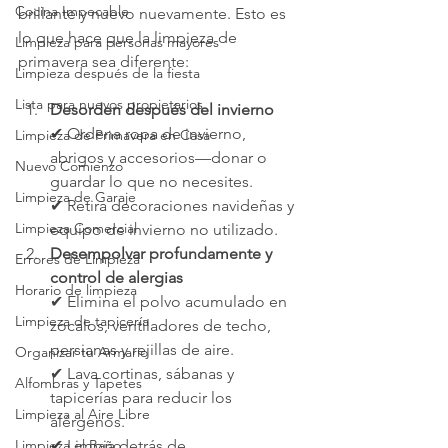
Cocina Impecable
brillante y nuevo nuevamente. Esto es 
lo que hace que la limpieza de 
Limpieza para personas mayores
primavera sea diferente:
Limpieza después de la fiesta
Lista para nuevos propietarios
Desorden después del invierno
✔ Ordena ropa de invierno, 
Limpieza de Primavera en Casa
abrigos y accesorios—donar o 
Nuevo Comienzo
guardar lo que no necesites.
Limpieza de Garaje
✔ Retira decoraciones navideñas y 
Limpieza Comercial
equipo de invierno no utilizado.
Desempolvar profundamente y 
Errores de Limpieza
control de alergias
Horario de limpieza
✔ Elimina el polvo acumulado en 
Limpieza de tapicería
zócalos, ventiladores de techo, 
persianas y rejillas de aire.
Organizar tu Armario
✔ Lava cortinas, sábanas y 
Alfombras y Tapetes
tapicerías para reducir los 
Limpieza al Aire Libre
alérgenos.
Limpieza el Baño
✔ Limpia detrás de 