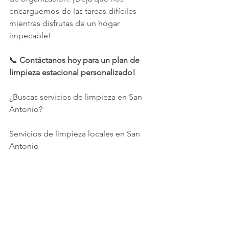
encarguemos de las tareas difíciles 
mientras disfrutas de un hogar 
impecable!
📞 
Contáctanos hoy para un plan de 
limpieza estacional personalizado!
¿Buscas servicios de limpieza en San 
Antonio?
Servicios de limpieza locales en San 
Antonio
TEXAS CLEANING SERVICES
@texascleaningservices es un negocio 
local en San Antonio que se 
especializa en una variedad de 