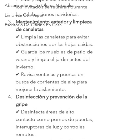
Absorbedores De Olores Naturales:
los invitados se reunirán durante 
las celebraciones navideñas.
Limpieza Con Vapor
Mantenimiento exterior y limpieza 
Escritorio De Oficina En Casa
de canaletas
✔ Limpia las canaletas para evitar 
obstrucciones por las hojas caídas.
✔ Guarda los muebles de patio de 
verano y limpia el jardín antes del 
invierno.
✔ Revisa ventanas y puertas en 
busca de corrientes de aire para 
mejorar la aislamiento.
Desinfección y prevención de la 
gripe
✔ Desinfecta áreas de alto 
contacto como pomos de puertas, 
interruptores de luz y controles 
remotos.