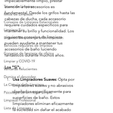
impecablemente limpio, prestar 
Trucos de Limpieza
atención a los accesorios es 
fundamental. Desde los grifos hasta las 
Mitos de Limpieza
cabezas de ducha, cada accesorio 
Consejos de Limpieza Estacionales
requiere cuidados específicos para 
Limpieza Eco
mantener su brillo y funcionalidad. Los 
siguientes consejos de limpieza 
Limpieza Después de la Construcción
pueden ayudarte a mantener tus 
Servicios regulares de limpieza
accesorios de baño luciendo 
Consejos de limpieza de oficina
fantásticos durante muchos años.
Limpiar y COVID-19
Los "Sí":
Ventanas Relucientes
Domina el desorden
Usa Limpiadores Suaves: 
Opta por 
La Ciencia de la Limpieza
limpiadores suaves y no abrasivos 
diseñados específicamente para 
Psicología de un Hogar Limpio
superficies de baño. Estos 
Limpieza Profesional
limpiadores eliminan eficazmente 
Lista de Limpieza
la suciedad sin dañar el acabado 