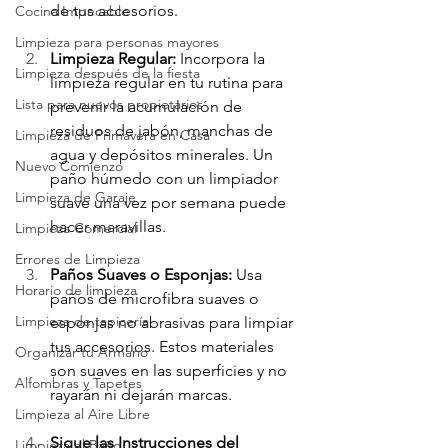
de tus accesorios.
Cocina Impecable
Limpieza para personas mayores
Limpieza Regular: 
Incorpora la 
Limpieza después de la fiesta
limpieza regular en tu rutina para 
Lista para nuevos propietarios
prevenir la acumulación de 
residuos de jabón, manchas de 
Limpieza de Primavera en Casa
agua y depósitos minerales. Un 
Nuevo Comienzo
paño húmedo con un limpiador 
Limpieza de Garaje
suave una vez por semana puede 
hacer maravillas.
Limpieza Comercial
Errores de Limpieza
Paños Suaves o Esponjas:
 Usa 
Horario de limpieza
paños de microfibra suaves o 
Limpieza de tapicería
esponjas no abrasivas para limpiar 
tus accesorios. Estos materiales 
Organizar tu Armario
son suaves en las superficies y no 
Alfombras y Tapetes
rayarán ni dejarán marcas.
Limpieza al Aire Libre
Sigue las Instrucciones del 
Limpieza el Baño