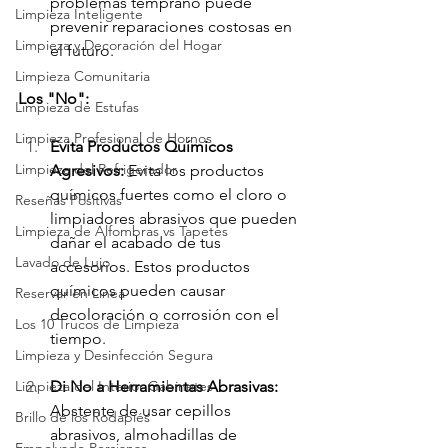
problemas temprano puede 
Limpieza Inteligente
prevenir reparaciones costosas en 
Limpieza y Decoración del Hogar
el futuro.
Limpieza Comunitaria
Los "No":
Limpieza de Estufas
Limpieza Profesional de Hornos
Evita Productos Químicos 
Limpieza del Refrigerador
Agresivos: 
Evita los productos 
químicos fuertes como el cloro o 
Reseñas Positivas
limpiadores abrasivos que pueden 
Limpieza de Alfombras vs Tapetes
dañar el acabado de tus 
Lavado de Lujo
accesorios. Estos productos 
químicos pueden causar 
Reservar en Línea
decoloración o corrosión con el 
Los 10 Trucos de Limpieza
tiempo.
Limpieza y Desinfección Segura
Limpieza del Interior Gabinetes
Di No a Herramientas Abrasivas: 
Abstente de usar cepillos 
Brillo de los Rodapiés
abrasivos, almohadillas de 