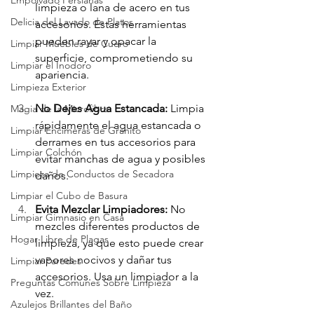
Empolvado Persianas
limpieza o lana de acero en tus 
Delicia del Lavado de Platos
accesorios. Estas herramientas 
pueden rayar y opacar la 
Limpiar Muebles de Cuero
superficie, comprometiendo su 
Limpiar el Inodoro
apariencia.
Limpieza Exterior
No Dejes Agua Estancada:
 Limpia 
Magia de la Microfibra
rápidamente el agua estancada o 
Limpiar Encimeras de Granito
derrames en tus accesorios para 
Limpiar Colchón
evitar manchas de agua y posibles 
Limpieza de Conductos de Secadora
daños.
Limpiar el Cubo de Basura
Evita Mezclar Limpiadores:
 No 
Limpiar Gimnasio en Casa
mezcles diferentes productos de 
Hogar Libre de Plagas
limpieza, ya que esto puede crear 
vapores nocivos y dañar tus 
Limpiar Paredes
accesorios. Usa un limpiador a la 
Preguntas Comunes Sobre Limpieza
vez.
Azulejos Brillantes del Baño