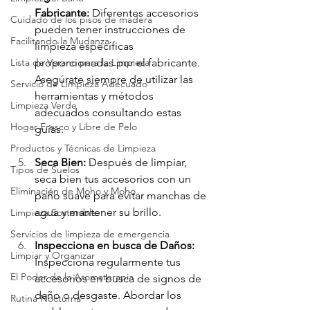
Fabricante:
 Diferentes accesorios 
Cuidado de los pisos de madera
pueden tener instrucciones de 
Facilitando la Mudanza
limpieza específicas 
Lista de Verano para la Limpieza
proporcionadas por el fabricante. 
Asegúrate siempre de utilizar las 
Servicio de Limpieza Adecuado
herramientas y métodos 
Limpieza Verde
adecuados consultando estas 
Hogar Fresco y Libre de Pelo
guías.
Productos y Técnicas de Limpieza
Seca Bien:
 Después de limpiar, 
Tipos de Suelos
seca bien tus accesorios con un 
Eliminación de Moho y Moho
paño suave para evitar manchas de 
agua y mantener su brillo.
Limpieza Sostenible
Servicios de limpieza de emergencia
Inspecciona en busca de Daños:
Limpiar y Organizar
Inspecciona regularmente tus 
El Poder de la Aromaterapia
accesorios en busca de signos de 
daño o desgaste. Abordar los 
Rutina Nocturna