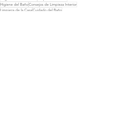
Higiene del Baño
Consejos de Limpieza Interior
Limpieza de la Casa
Cuidado del Baño
Especialistas en Limpieza
Limpiadores Suaves
Mantenimiento de Accesorios
Los "Hacer" y "No Hacer" en la Limpieza
Accesorios de Baño
Decoración del Baño
Limpieza de Accesorios
Rutina de Limpieza del Baño
Protección de Superficies
Métodos de Limpieza Suave
Trucos de Limpieza de Accesorios
Mantenimiento de los Accesorios
Cuidado de los Accesorios
Ver todo
Entradas recientes