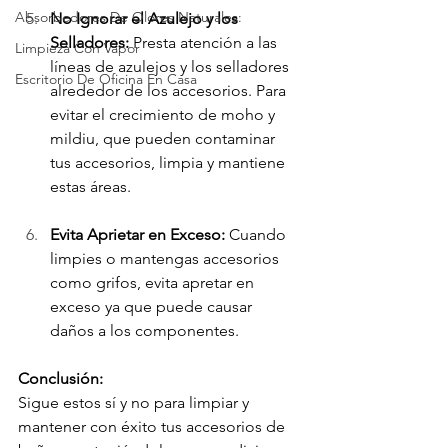
Absorbedores De Olores Naturales:
No Ignorar el Azulejo y los 
Selladores:
 Presta atención a las 
Limpieza Con Vapor
líneas de azulejos y los selladores 
Escritorio De Oficina En Casa
alrededor de los accesorios. Para 
evitar el crecimiento de moho y 
mildiu, que pueden contaminar 
tus accesorios, limpia y mantiene 
estas áreas.
Evita Aprietar en Exceso:
 Cuando 
limpies o mantengas accesorios 
como grifos, evita apretar en 
exceso ya que puede causar 
daños a los componentes.
Conclusión:
Sigue estos sí y no para limpiar y 
mantener con éxito tus accesorios de 