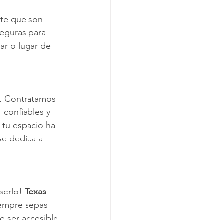
te que son 
eguras para 
ar o lugar de 
. Contratamos 
 confiables y 
 tu espacio ha 
se dedica a 
serlo! 
Texas 
iempre sepas 
 ser accesible 