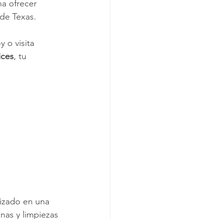
na ofrecer 
 de Texas.
 o visita 
ices
, tu 
izado en una 
nas y limpiezas 