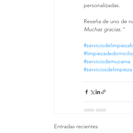
personalizadas.
Reseña de uno de nu
Muchas gracias."
#serviciodelimpiezaf
#limpiezadedomicili
#serviciodemucama
#serviciosdelimpieza
Entradas recientes