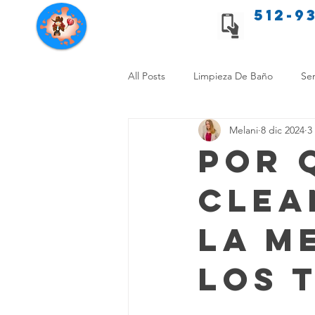
512-9
Servicios de limpieza de Texas
All Posts
Limpieza De Baño
Ser
Melani
8 dic 2024
3
Consejos de limpieza para mascota
Por 
Clea
Limpieza Sin Alergias
Benefici
la M
Comparación Limpieza Hogar
los 
Organiza tu Hogar
Limpieza y