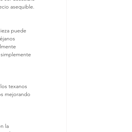
ecio asequible.
mpieza puede 
Déjanos 
almente 
o simplemente 
los texanos 
os mejorando 
n la 