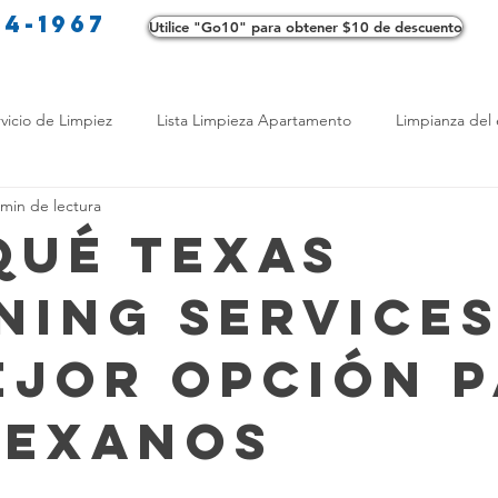
34-1967
Utilice "Go10" para obtener $10 de descuento
Co
vicio de Limpiez
Lista Limpieza Apartamento
Limpianza del 
 min de lectura
s
Consejos de limpieza ecológica
Consejos de limpieza verd
Qué Texas
ning Services
os de Profesionales
LimpiezaTransformadora
Limpieza Mant
ejor Opción 
Opciones de limpieza
Diferencias en Limpieza
Truco de Lim
Texanos
 Bienestar
Productos de Limpieza Caseros
Consejos para El