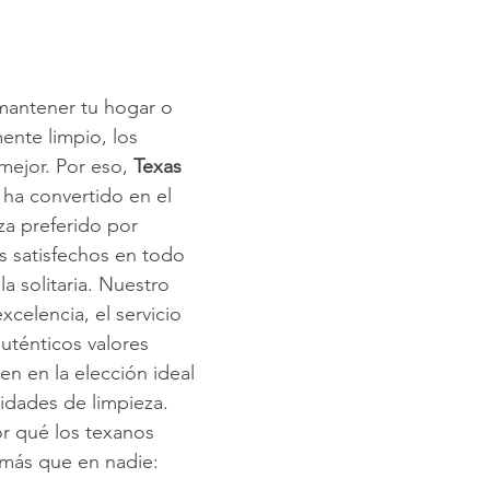
impieza de Alfombras
Texas Cleaning Services
Trucos de Li
mantener tu hogar o 
nte limpio, los 
e Limpieza Estacionales
Limpieza Eco
Limpieza Después de 
ejor. Por eso, 
Texas 
 ha convertido en el 
a preferido por 
Consejos de limpieza de oficina
Limpiar y COVID-19
s satisfechos en todo 
la solitaria. Nuestro 
celencia, el servicio 
uténticos valores 
en en la elección ideal 
idades de limpieza. 
r qué los texanos 
 más que en nadie: