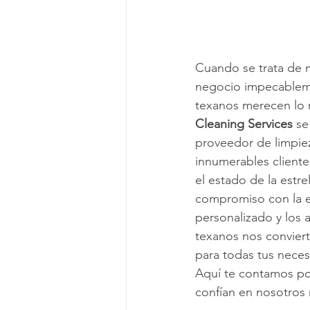
Viviendo en un apartamento
L
Cuando se trata de 
negocio impecableme
Mitos de Limpieza
Consejos d
texanos merecen lo m
Cleaning Services
 se
proveedor de limpiez
Servicios regulares de limpieza
innumerables cliente
el estado de la estrel
compromiso con la ex
personalizado y los a
texanos nos conviert
para todas tus neces
Aquí te contamos po
confían en nosotros