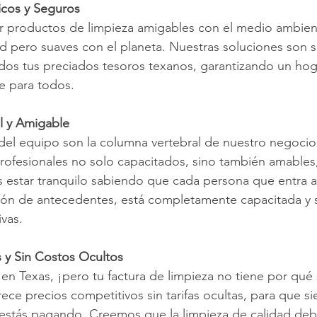
icos y Seguros
r productos de limpieza amigables con el medio ambien
d pero suaves con el planeta. Nuestras soluciones son s
dos tus preciados tesoros texanos, garantizando un hog
e para todos.
l y Amigable
el equipo son la columna vertebral de nuestro negocio
profesionales no solo capacitados, sino también amables,
 estar tranquilo sabiendo que cada persona que entra a
ción de antecedentes, está completamente capacitada y 
ivas.
s y Sin Costos Ocultos
n Texas, ¡pero tu factura de limpieza no tiene por qué 
rece precios competitivos sin tarifas ocultas, para que s
estás pagando. Creemos que la limpieza de calidad debe