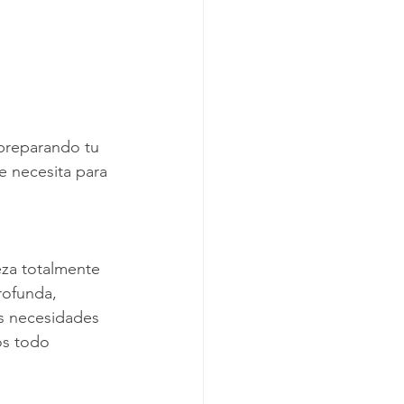
preparando tu 
e necesita para 
za totalmente 
rofunda, 
us necesidades 
os todo 