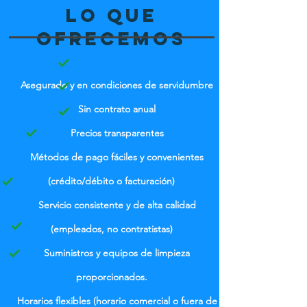
Lo que
ofrecemos
Asegurado y en condiciones de servidumbre
Sin contrato anual
Precios transparentes
Métodos de pago fáciles y convenientes
(crédito/débito o facturación)
Servicio consistente y de alta calidad
(empleados, no contratistas)
Suministros y equipos de limpieza
proporcionados.
Horarios flexibles (horario comercial o fuera de