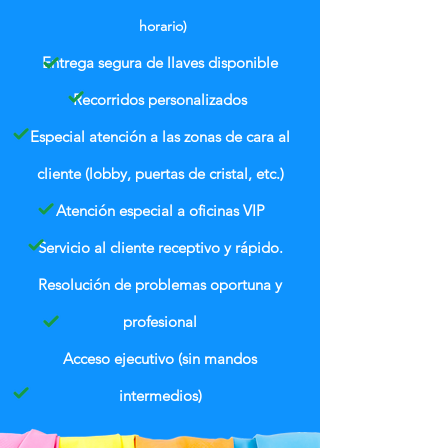
horario)
Entrega segura de llaves disponible
Recorridos personalizados
Especial atención a las zonas de cara al
cliente (lobby, puertas de cristal, etc.)
Atención especial a oficinas VIP
Servicio al cliente receptivo y rápido.
Resolución de problemas oportuna y
profesional
Acceso ejecutivo (sin mandos
intermedios)