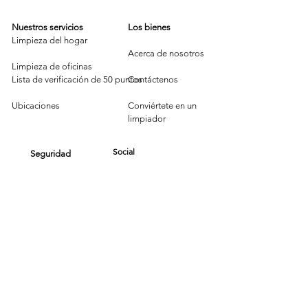
Nuestros servicios
Los bienes
Limpieza del hogar
Acerca de nosotros
Limpieza de oficinas
Lista de verificación de 50 puntos
Contáctenos
Ubicaciones
Conviértete en un
limpiador
Social
Seguridad
Noticias
Términos de
servicio
Blog y amp; Trucos de
limpieza
P
olítica de
Reseñas
privacidad
Reserva Ahora / Cotiza