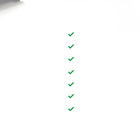
Entrega segura de llaves di
umbre
Recorridos personalizados
Especial atención a las zonas
de cristal, etc.)
 (crédito/débito o
Atención especial a oficinas
Servicio al cliente receptivo
empleados, no
Resolución de problemas op
Acceso ejecutivo (sin mand
orcionados.