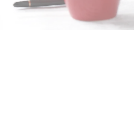
sponible
 de cara al cliente (lobby, puertas
 VIP
 y rápido.
ortuna y profesional
os intermedios)