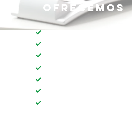
ofrecemos
Asegurado y en condiciones de servid
Sin contrato anual
Precios transparentes
Métodos de pago fáciles y convenientes
facturación)
Servicio consistente y de alta calidad (
contratistas)
Suministros y equipos de limpieza prop