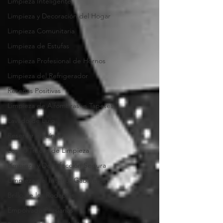
Limpieza Inteligente
Limpieza y Decoración del Hogar
Limpieza Comunitaria
Limpieza de Estufas
Limpieza Profesional de Hornos
Limpieza del Refrigerador
Reseñas Positivas
Limpieza de Alfombras vs Tapetes
Lavado de Lujo
Reservar en Línea
Los 10 Trucos de Limpieza
Limpieza y Desinfección Segura
Limpieza del Interior Gabinetes
Brillo de los Rodapiés
Empolvado Persianas