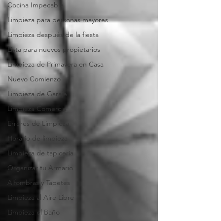
Cocina Impecable
Limpieza para personas mayores
Limpieza después de la fiesta
Lista para nuevos propietarios
Limpieza de Primavera en Casa
Nuevo Comienzo
Limpieza de Garaje
Limpieza Comercial
Errores de Limpieza
Horario de limpieza
Limpieza de tapicería
Organizar tu Armario
Alfombras y Tapetes
Limpieza al Aire Libre
Limpieza el Baño