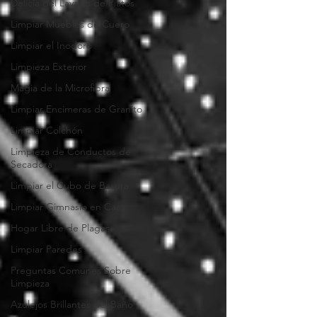
Delicia del Lavado de Platos
Limpiar Muebles de Cuero
Limpiar el Inodoro
Limpieza Exterior
Magia de la Microfibra
Limpiar Encimeras de Granito
Limpiar Colchón
Limpieza de Conductos de
Secadora
Limpiar el Cubo de Basura
Limpiar Gimnasio en Casa
Hogar Libre de Plagas
Limpiar Paredes
Preguntas Comunes Sobre
Limpieza
Azulejos Brillantes del Baño