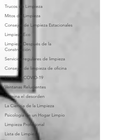
Trucos de Limpieza
Mitos de Limpieza
Consejos de Limpieza Estacionales
Limpieza Eco
Limpieza Después de la
Construcción
Servicios regulares de limpieza
Consejos de limpieza de oficina
Limpiar y COVID-19
Ventanas Relucientes
Domina el desorden
La Ciencia de la Limpieza
Psicología de un Hogar Limpio
Limpieza Profesional
Lista de Limpieza