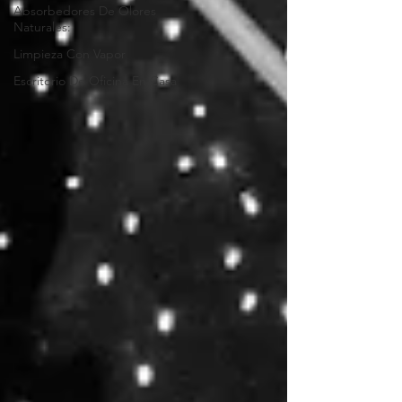
Absorbedores De Olores
Naturales:
Limpieza Con Vapor
Escritorio De Oficina En Casa