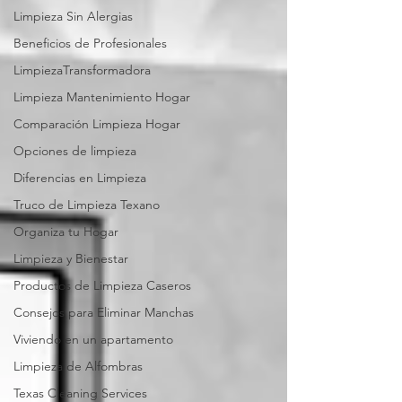
Limpieza Sin Alergias
Beneficios de Profesionales
LimpiezaTransformadora
Limpieza Mantenimiento Hogar
Comparación Limpieza Hogar
Opciones de limpieza
Diferencias en Limpieza
Truco de Limpieza Texano
Organiza tu Hogar
Limpieza y Bienestar
Productos de Limpieza Caseros
Consejos para Eliminar Manchas
Viviendo en un apartamento
Limpieza de Alfombras
Texas Cleaning Services