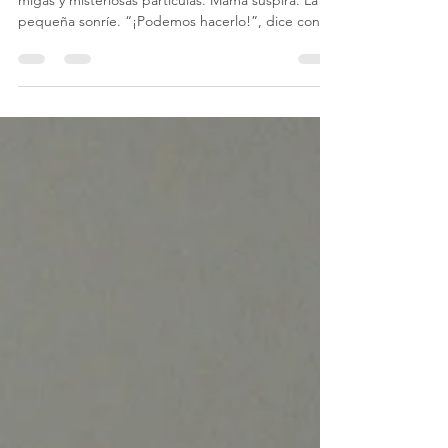
Limpieza Familiar
Acto 1 — El Dilema del Polvo El suelo brilla con
migas y misteriosas partículas. Mamá suspira. La
pequeña sonríe. “¡Podemos hacerlo!”, dice con su
escoba en alto como una heroína lista para la
acción. Acto 2 — El Entrenamiento Comienza
Mamá demuestra el arte del barrido — elegante,
preciso y un poco teatral. La pequeña imita con
entusiasmo, pero la mitad del polvo termina
debajo del sofá. “Ya no se ve, así que está limpio”,
declara orgullosa. Acto 3 — El Giro Inesperado
Cuand