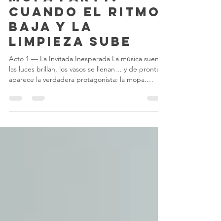
Crónicas del
Mopa Party:
Cuando el Ritmo
Baja y la
Limpieza Sube
Acto 1 — La Invitada Inesperada La música suena,
las luces brillan, los vasos se llenan… y de pronto
aparece la verdadera protagonista: la mopa.
Mientras todos bailan, una heroína entra en
acción, lista para salvar el suelo del desastre. Acto
2 — El Baile del Deber Ella se mueve con ritmo,
deslizando la mopa como si fuera parte de la
coreografía. Los demás observan, algunos con su
bebida en mano, otros fingiendo no mirar, pero
todos saben que sin ella la fiesta se hunde. Acto