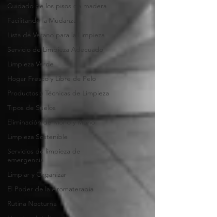
Cuidado de los pisos de madera
Facilitando la Mudanza
Lista de Verano para la Limpieza
Servicio de Limpieza Adecuado
Limpieza Verde
Hogar Fresco y Libre de Pelo
Productos y Técnicas de Limpieza
Tipos de Suelos
Eliminación de Moho y Moho
Limpieza Sostenible
Servicios de limpieza de
emergencia
Limpiar y Organizar
El Poder de la Aromaterapia
Rutina Nocturna