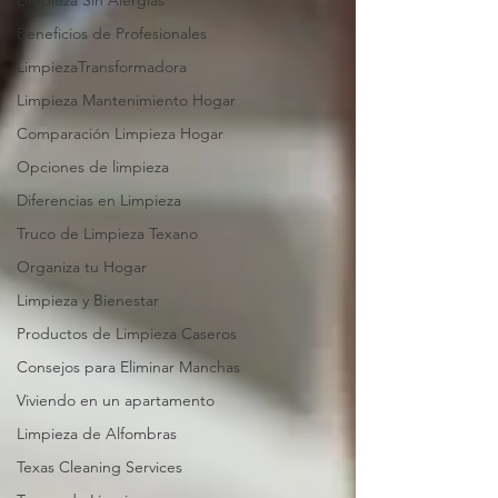
Limpieza Sin Alergias
Beneficios de Profesionales
LimpiezaTransformadora
Limpieza Mantenimiento Hogar
Comparación Limpieza Hogar
Opciones de limpieza
Diferencias en Limpieza
Truco de Limpieza Texano
Organiza tu Hogar
Limpieza y Bienestar
Productos de Limpieza Caseros
Consejos para Eliminar Manchas
Viviendo en un apartamento
Limpieza de Alfombras
Texas Cleaning Services