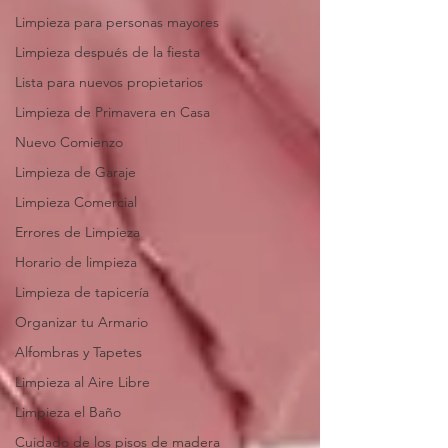
Limpieza para personas mayores
Limpieza después de la fiesta
Lista para nuevos propietarios
Limpieza de Primavera en Casa
Nuevo Comienzo
Limpieza de Garaje
Limpieza Comercial
Errores de Limpieza
Horario de limpieza
Limpieza de tapicería
Organizar tu Armario
Alfombras y Tapetes
Limpieza al Aire Libre
Limpieza el Baño
Cuidado de los pisos de madera