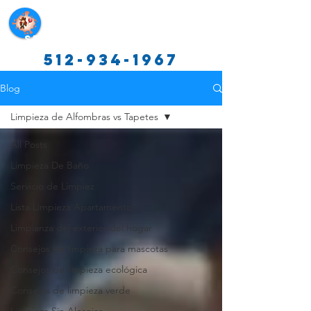
Servicios de limpieza de Texas
512-934-1967
Blog
Limpieza de Alfombras vs Tapetes
All Posts
Limpieza De Baño
Servicio de Limpiez
Lista Limpieza Apartamento
Limpianza del exterior del hogar
Consejos de limpieza para mascotas
Consejos de limpieza ecológica
Consejos de limpieza verde