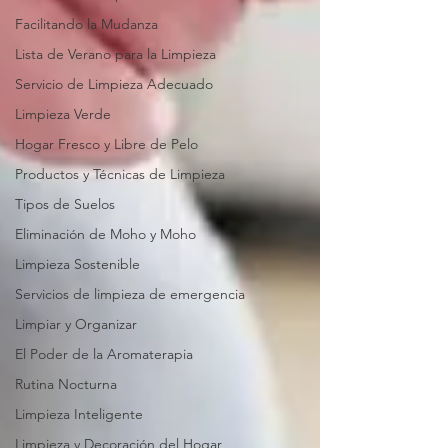
Facilitando la Mudanza
Lista de Verano para la Limpieza
Servicio de Limpieza Adecuado
Limpieza Verde
Hogar Fresco y Libre de Pelo
Productos y Técnicas de Limpieza
Tipos de Suelos
Eliminación de Moho y Moho
Limpieza Sostenible
Servicios de limpieza de emergencia
Limpiar y Organizar
El Poder de la Aromaterapia
Rutina Nocturna
Limpieza Inteligente
Limpieza y Decoración del Hogar