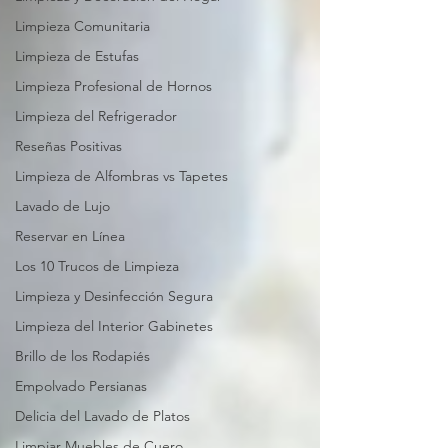
Limpieza Comunitaria
Limpieza de Estufas
Limpieza Profesional de Hornos
Limpieza del Refrigerador
Reseñas Positivas
Limpieza de Alfombras vs Tapetes
Lavado de Lujo
Reservar en Línea
Los 10 Trucos de Limpieza
Limpieza y Desinfección Segura
Limpieza del Interior Gabinetes
Brillo de los Rodapiés
Empolvado Persianas
Delicia del Lavado de Platos
Limpiar Muebles de Cuero