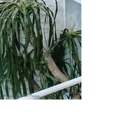
Empolvado Persianas
Delicia del Lavado de Platos
Limpiar Muebles de Cuero
Limpiar el Inodoro
Limpieza Exterior
Magia de la Microfibra
Limpiar Encimeras de Granito
Limpiar Colchón
Limpieza de Conductos de
Secadora
Limpiar el Cubo de Basura
Limpiar Gimnasio en Casa
Hogar Libre de Plagas
Limpiar Paredes
Preguntas Comunes Sobre