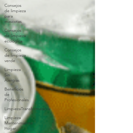
Consejos
de limpieza
para
mascotas
Consejos
de limpieza
ecológica
Consejos
de limpieza
verde
Limpieza
Sin
Alergias
Beneficios
de
Profesionales
LimpiezaTransformadora
Limpieza
Mantenimiento
Hogar