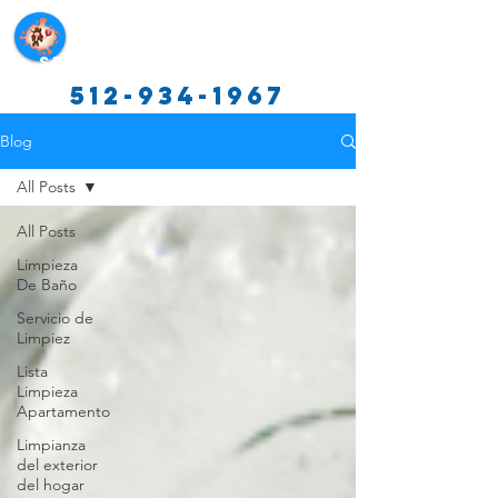
Servicios de limpieza de Texas
512-934-1967
Blog
All Posts
All Posts
Limpieza
De Baño
Servicio de
Limpiez
Lista
Limpieza
Apartamento
Limpianza
del exterior
del hogar