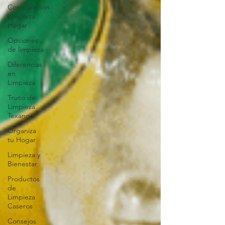
Comparación
Limpieza
Hogar
Opciones
de limpieza
Diferencias
en
Limpieza
Truco de
Limpieza
Texano
Organiza
tu Hogar
Limpieza y
Bienestar
Productos
de
Limpieza
Caseros
Consejos