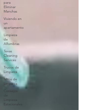
para
Eliminar
Manchas
Viviendo en
un
apartamento
Limpieza
de
Alfombras
Texas
Cleaning
Services
Trucos de
Limpieza
Mitos de
Limpieza
Consejos
de
Limpieza
Estacionales