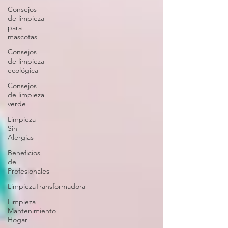
Consejos
de limpieza
para
mascotas
Consejos
de limpieza
ecológica
Consejos
de limpieza
verde
Limpieza
Sin
Alergias
Beneficios
de
Profesionales
LimpiezaTransformadora
Limpieza
Mantenimiento
Hogar