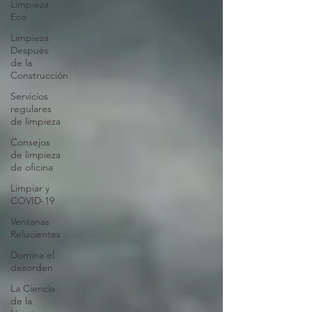
Limpieza
Eco
Limpieza
Después
de la
Construcción
Servicios
regulares
de limpieza
Consejos
de limpieza
de oficina
Limpiar y
COVID-19
Ventanas
Relucientes
Domina el
desorden
La Ciencia
de la