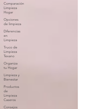
Comparación
Limpieza
Hogar
Opciones
de limpieza
Diferencias
en
Limpieza
Truco de
Limpieza
Texano
Organiza
tu Hogar
Limpieza y
Bienestar
Productos
de
Limpieza
Caseros
Consejos