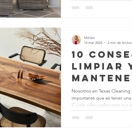
impieza de Alfombras
Texas Cleaning Services
Trucos de Li
Melani
e Limpieza Estacionales
Limpieza Eco
Limpieza Después de 
14 mar 2024
3 min de lectur
10 Cons
Limpiar 
Consejos de limpieza de oficina
Limpiar y COVID-19
Mantene
Muebles
Nosotros en Texas Cleaning 
importante que es tener una 
Madera
Cuidar adecuadamente tus m