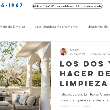
34-1967
Utilice "Go10" para obtener $10 de descuento
Co
vicio de Limpiez
Lista Limpieza Apartamento
Limpianza del 
s
Consejos de limpieza ecológica
Consejos de limpieza verd
Melani
25 mar 2024
2 min de lectur
Los Dos 
os de Profesionales
LimpiezaTransformadora
Limpieza Mant
Hacer de
Limpieza
Opciones de limpieza
Diferencias en Limpieza
Truco de Lim
Muebles
Introducción: En Texas Clea
lo crucial que es mantener s
Exterio
 Bienestar
Productos de Limpieza Caseros
Consejos para El
preservar su mejor...