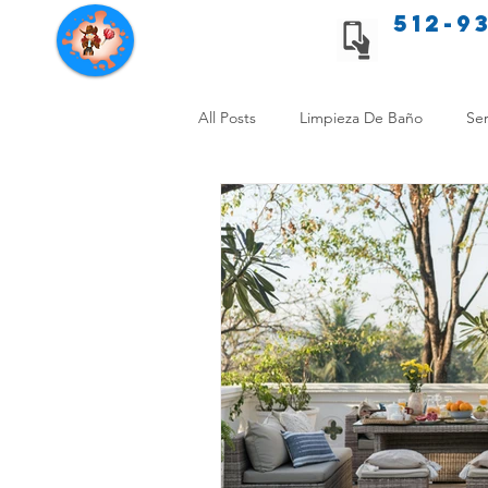
512-9
Servicios de limpieza de Texas
All Posts
Limpieza De Baño
Ser
Consejos de limpieza para mascota
Limpieza Sin Alergias
Benefici
Comparación Limpieza Hogar
Organiza tu Hogar
Limpieza y