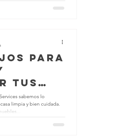
mpieza
la Construcción
a
ejos para
y
r tus
 de
Services sabemos lo
casa limpia y bien cuidada.
uebles...