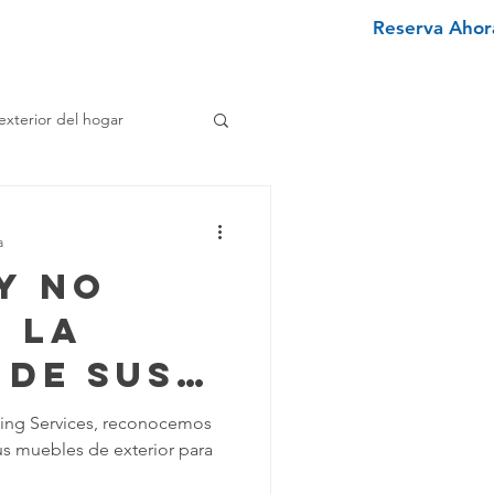
Reserva Ahora
nviértete en un limpiador
More
exterior del hogar
e
a
y No
enimiento Hogar
 la
 de sus
pieza Texano
 de
ning Services, reconocemos
us muebles de exterior para
r
iminar Manchas