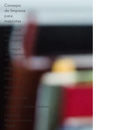
Consejos
de limpieza
para
mascotas
Consejos
de limpieza
ecológica
Consejos
de limpieza
verde
Limpieza
Sin
Alergias
Beneficios
de
Profesionales
LimpiezaTransformadora
Limpieza
Mantenimiento
Hogar