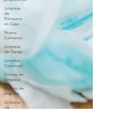
Limpieza
de
Primavera
en Casa
Nuevo
Comienzo
Limpieza
de Garaje
Limpieza
Comercial
Errores de
Limpieza
Horario de
limpieza
Limpieza
de
tapicería
Organizar
tu Armario