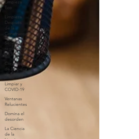
Limpieza
Eco
Limpieza
Después
de la
Construcción
Servicios
regulares
de limpieza
Consejos
de limpieza
de oficina
Limpiar y
COVID-19
Ventanas
Relucientes
Domina el
desorden
La Ciencia
de la