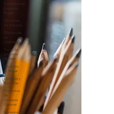
Comparación
Limpieza
Hogar
Opciones
de limpieza
Diferencias
en
Limpieza
Truco de
Limpieza
Texano
Organiza
tu Hogar
Limpieza y
Bienestar
Productos
de
Limpieza
Caseros
Consejos