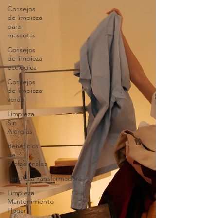
Consejos
de limpieza
para
mascotas
Consejos
de limpieza
ecológica
Consejos
de limpieza
verde
Limpieza
Sin
Alergias
Beneficios
de
Profesionales
LimpiezaTransformadora
Limpieza
Mantenimiento
Hogar