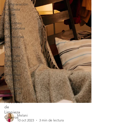
Comparación
Limpieza
Hogar
Opciones
de limpieza
Diferencias
en
Limpieza
Truco de
Limpieza
Texano
Organiza
tu Hogar
Limpieza y
Bienestar
Productos
de
Limpieza
Caseros
Consejos