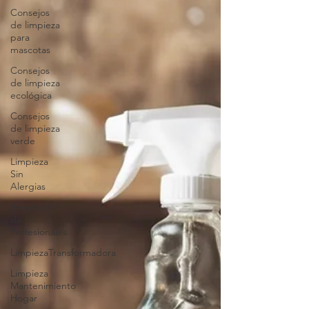
Consejos
de limpieza
para
mascotas
Consejos
de limpieza
ecológica
Consejos
de limpieza
verde
Limpieza
Sin
Alergias
Beneficios
de
Profesionales
LimpiezaTransformadora
Limpieza
Mantenimiento
Hogar