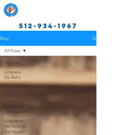
Servicios de limpieza de Texas
512-934-1967
Blog
All Posts
All Posts
Limpieza
De Baño
Servicio de
Limpiez
Lista
Limpieza
Apartamento
Limpianza
del exterior
del hogar