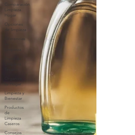
Comparación
Limpieza
Hogar
Opciones
de limpieza
Diferencias
en
Limpieza
Truco de
Limpieza
Texano
Organiza
tu Hogar
Limpieza y
Bienestar
Productos
de
Limpieza
Caseros
Consejos