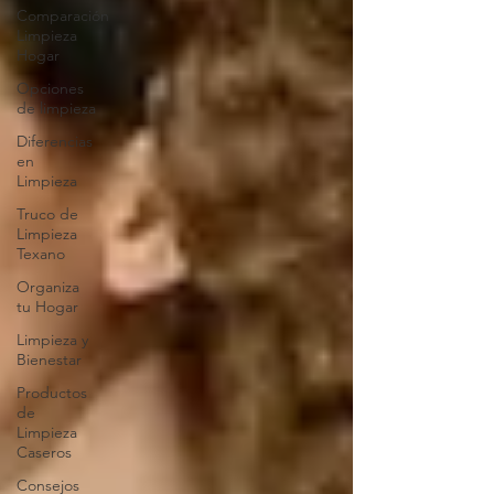
Comparación
Limpieza
Hogar
Opciones
de limpieza
Diferencias
en
Limpieza
Truco de
Limpieza
Texano
Organiza
tu Hogar
Limpieza y
Bienestar
Productos
de
Limpieza
Caseros
Consejos