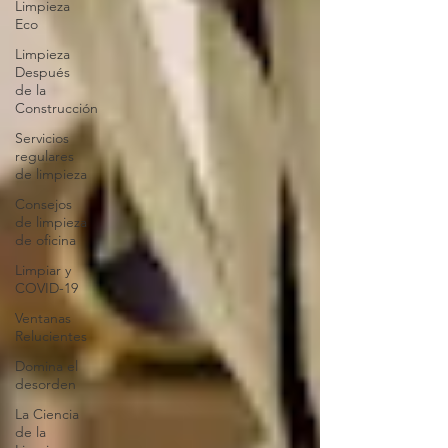
Limpieza
Eco
Limpieza
Después
de la
Construcción
Servicios
regulares
de limpieza
Consejos
de limpieza
de oficina
Limpiar y
COVID-19
Ventanas
Relucientes
Domina el
desorden
La Ciencia
de la