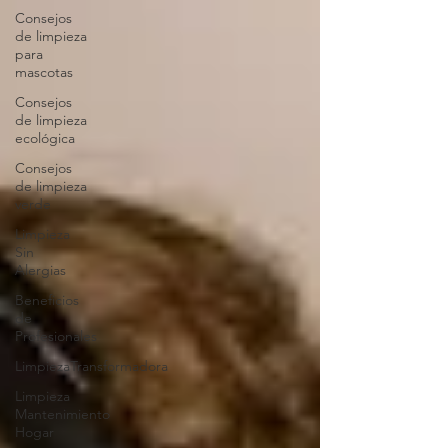
Consejos
de limpieza
para
mascotas
Consejos
de limpieza
ecológica
Consejos
de limpieza
verde
Limpieza
Sin
Alergias
Beneficios
de
Profesionales
LimpiezaTransformadora
Limpieza
Mantenimiento
Hogar