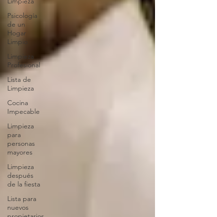
Limpieza
Psicología
de un
Hogar
Limpio
Limpieza
Profesional
Lista de
Limpieza
Cocina
Impecable
Limpieza
para
personas
mayores
Limpieza
después
de la fiesta
Lista para
nuevos
propietarios