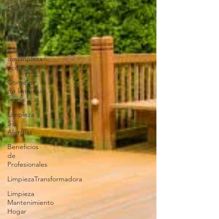
Consejos
de limpieza
para
mascotas
Consejos
de limpieza
ecológica
Consejos
de limpieza
verde
Limpieza
Sin
Alergias
Beneficios
de
Profesionales
LimpiezaTransformadora
Limpieza
Mantenimiento
Hogar