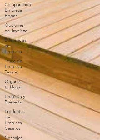
Comparación
Limpieza
Hogar
Opciones
de limpieza
Diferencias
en
Limpieza
Truco de
Limpieza
Texano
Organiza
tu Hogar
Limpieza y
Bienestar
Productos
de
Limpieza
Caseros
Consejos