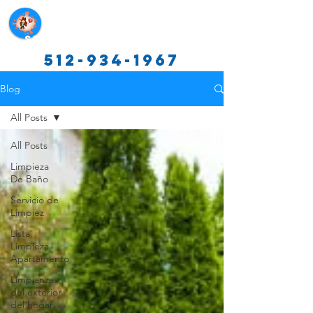
Servicios de limpieza de Texas
512-934-1967
Blog
All Posts
All Posts
Limpieza
De Baño
Servicio de
Limpiez
Lista
Limpieza
Apartamento
Limpianza
del exterior
del hogar