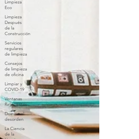
Limpieza
Eco
Limpieza
Después
de la
Construcción
Servicios
regulares
de limpieza
Consejos
de limpieza
de oficina
Limpiar y
COVID-19
Ventanas
Relucientes
Domina el
desorden
La Ciencia
de la