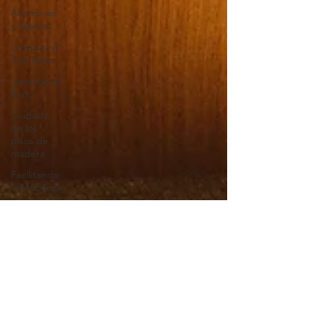
Alfombras
y Tapetes
Limpieza al
Aire Libre
Limpieza el
Baño
Cuidado
de los
pisos de
madera
Facilitando
la Mudanza
Lista de
Verano
para la
Limpieza
Servicio de
Limpieza
Adecuado
Limpieza