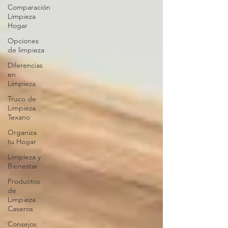
Comparación
Limpieza
Hogar
Opciones
de limpieza
Diferencias
en
Limpieza
Truco de
Limpieza
Texano
Organiza
tu Hogar
Limpieza y
Bienestar
Productos
de
Limpieza
Caseros
Consejos