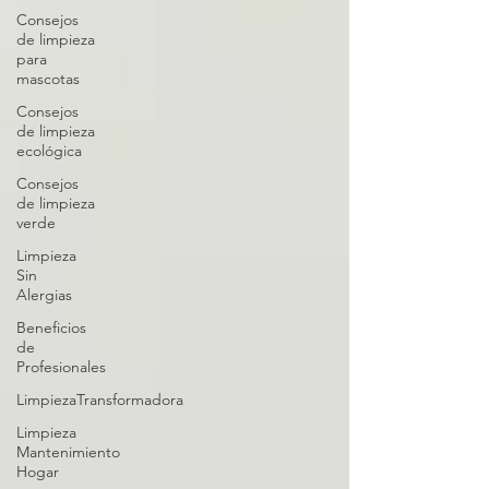
Consejos
de limpieza
para
mascotas
Consejos
de limpieza
ecológica
Consejos
de limpieza
verde
Limpieza
Sin
Alergias
Beneficios
de
Profesionales
LimpiezaTransformadora
Limpieza
Mantenimiento
Hogar