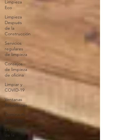
Limpieza
Eco
Limpieza
Después
de la
Construcción
Servicios
regulares
de limpieza
Consejos
de limpieza
de oficina
Limpiar y
COVID-19
Ventanas
Relucientes
Domina el
desorden
La Ciencia
de la