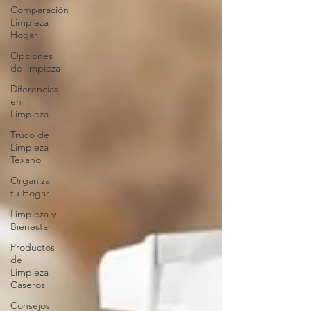
Comparación
Limpieza
Hogar
Opciones
de limpieza
Diferencias
en
Limpieza
Truco de
Limpieza
Texano
Organiza
tu Hogar
Limpieza y
Bienestar
Productos
de
Limpieza
Caseros
Consejos