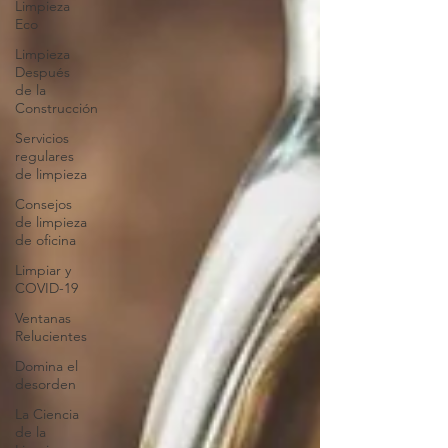
Limpieza
Eco
Limpieza
Después
de la
Construcción
Servicios
regulares
de limpieza
Consejos
de limpieza
de oficina
Limpiar y
COVID-19
Ventanas
Relucientes
Domina el
desorden
La Ciencia
de la