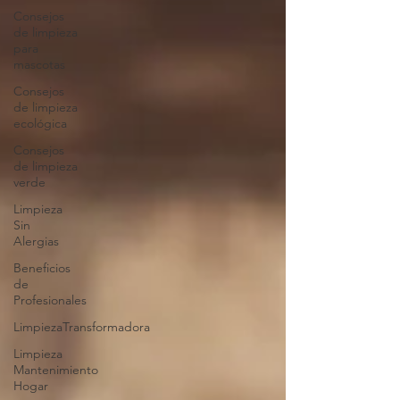
Consejos
de limpieza
para
mascotas
Consejos
de limpieza
ecológica
Consejos
de limpieza
verde
Limpieza
Sin
Alergias
Beneficios
de
Profesionales
LimpiezaTransformadora
Limpieza
Mantenimiento
Hogar