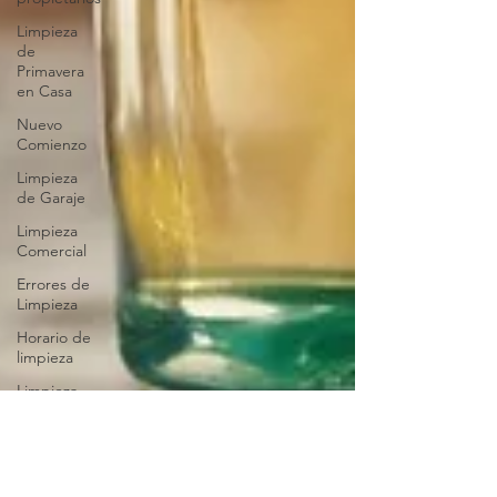
Limpieza
de
Primavera
en Casa
Nuevo
Comienzo
Limpieza
de Garaje
Limpieza
Comercial
Errores de
Limpieza
Horario de
limpieza
Limpieza
de
tapicería
Organizar
tu Armario