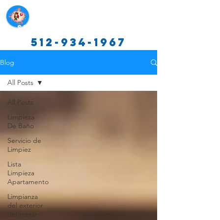
Servicios de limpieza de Texas
512-934-1967
Blog
All Posts
All Posts
Limpieza
De Baño
Servicio de
Limpiez
Lista
Limpieza
Apartamento
Limpianza
del exterior
del hogar