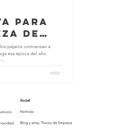
va para
eza de
ra en
los pájaros comienzan a
llega esa época del año
onsejos y
e...
e
ción
Social
Noticias
ervicio
Blog y amp; Trucos de limpieza
rivacidad