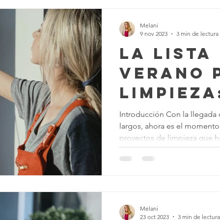
Melani
9 nov 2023
3 min de lectura
La Lista
Verano 
Limpieza
¡Prepár
Introducción Con la llegada 
largos, ahora es el momento i
el Calor
proyectos de limpieza que ha
Melani
23 oct 2023
3 min de lectura