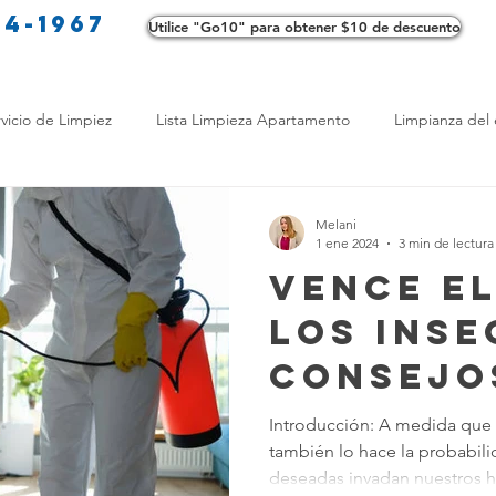
34-1967
Utilice "Go10" para obtener $10 de descuento
Co
vicio de Limpiez
Lista Limpieza Apartamento
Limpianza del 
s
Consejos de limpieza ecológica
Consejos de limpieza verd
Melani
1 ene 2024
3 min de lectura
Vence el
os de Profesionales
LimpiezaTransformadora
Limpieza Mant
los inse
Consejo
Opciones de limpieza
Diferencias en Limpieza
Truco de Lim
principa
Introducción: A medida que 
también lo hace la probabil
limpieza
 Bienestar
Productos de Limpieza Caseros
Consejos para El
deseadas invadan nuestros ho