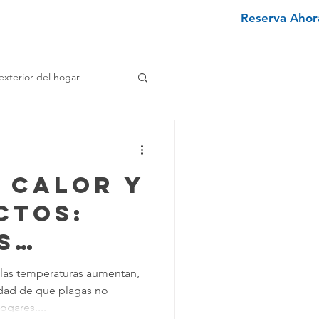
Reserva Ahora
nviértete en un limpiador
More
exterior del hogar
e
 calor y
enimiento Hogar
ctos:
s
pieza Texano
les de
las temperaturas aumentan,
idad de que plagas no
 para
iminar Manchas
gares....