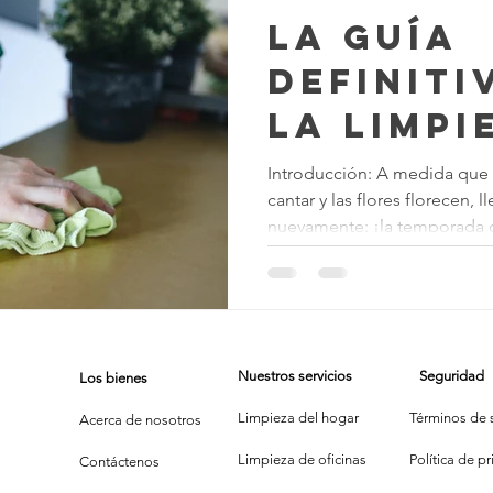
La Guía
Definiti
la Limpi
Primave
Introducción: A medida que 
cantar y las flores florecen, 
Casa: C
nuevamente: ¡la temporada d
Listas d
Verifica
Nuestros servicios
Seguridad
Los bienes
Limpieza del hogar
Términos de s
Acerca de nosotros
Limpieza de oficinas
P
olítica de p
Contáctenos