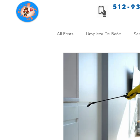
512-9
Servicios de limpieza de Texas
All Posts
Limpieza De Baño
Ser
Consejos de limpieza para mascota
Limpieza Sin Alergias
Benefici
Comparación Limpieza Hogar
Organiza tu Hogar
Limpieza y