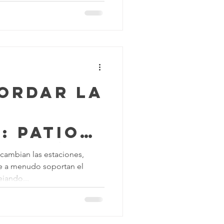
r tu
bre de
mpieza
la Construcción
ordar la
: Patios,
s y Más
cambian las estaciones,
bre a menudo soportan el
jando...