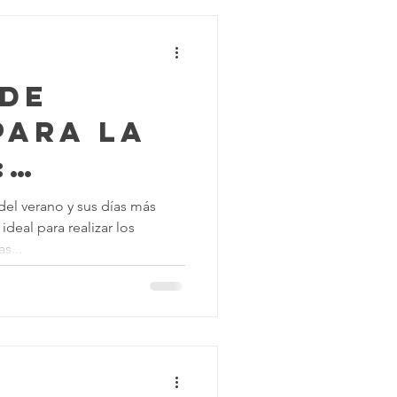
 de
para la
:
ate para
del verano y sus días más
deal para realizar los
!
s...