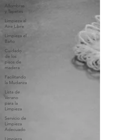
Alfombras
y Tapetes
Limpieza al
Aire Libre
Limpieza el
Baño
Cuidado
de los
pisos de
madera
Facilitando
la Mudanza
Lista de
Verano
para la
Limpieza
Servicio de
Limpieza
Adecuado
Limpieza