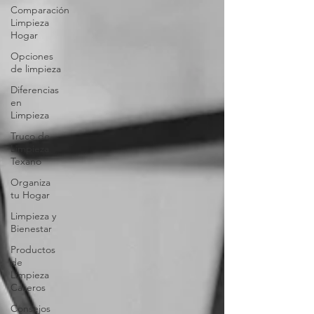
Comparación
Limpieza
Hogar
Opciones
de limpieza
Diferencias
en
Limpieza
Truco de
Limpieza
Texano
Organiza
tu Hogar
Limpieza y
Bienestar
Productos
de
Limpieza
Caseros
Consejos