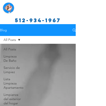
Servicios de limpieza de Texas
512-934-1967
Blog
All Posts
All Posts
Limpieza
De Baño
Servicio de
Limpiez
Lista
Limpieza
Apartamento
Limpianza
del exterior
del hogar