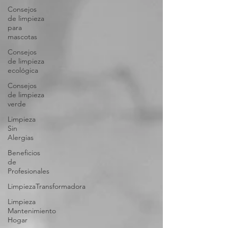
Consejos
de limpieza
para
mascotas
Consejos
de limpieza
ecológica
Consejos
de limpieza
verde
Limpieza
Sin
Alergias
Beneficios
de
Profesionales
LimpiezaTransformadora
Limpieza
Mantenimiento
Hogar