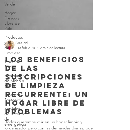
Verde
Hogar
Fresco y
Libre de
Pelo
Productos
y Técnicas
de
Limpieza
Melani
13 feb 2024
2 min de lectura
Tipos de
Suelos
Los Beneficios
Eliminación
de las
de Moho y
Suscripciones
Moho
de Limpieza
Limpieza
Sostenible
Recurrente: Un
Servicios
Hogar Libre de
de limpieza
de
Problemas
emergencia