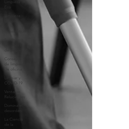
Limpieza
Eco
Limpieza
Después
de la
Construcción
Servicios
regulares
de limpieza
Consejos
de limpieza
de oficina
Limpiar y
COVID-19
Ventanas
Relucientes
Domina el
desorden
La Ciencia
de la