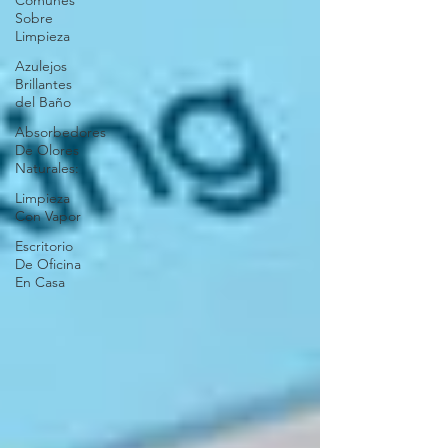
Comunes
Sobre
Limpieza
Azulejos
Brillantes
del Baño
Absorbedores
De Olores
Naturales:
Limpieza
Con Vapor
Escritorio
De Oficina
En Casa