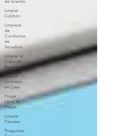
de Granito
Limpiar
Colchón
Limpieza
de
Conductos
de
Secadora
Limpiar el
Cubo de
Basura
Limpiar
Gimnasio
en Casa
Hogar
Libre de
Plagas
Limpiar
Paredes
Preguntas