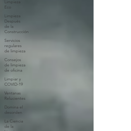
Limpieza
Eco
Limpieza
Después
de la
Construcción
Servicios
regulares
de limpieza
Consejos
de limpieza
de oficina
Limpiar y
COVID-19
Ventanas
Relucientes
Domina el
desorden
La Ciencia
de la