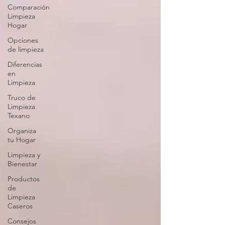
Comparación
Limpieza
Hogar
Opciones
de limpieza
Diferencias
en
Limpieza
Truco de
Limpieza
Texano
Organiza
tu Hogar
Limpieza y
Bienestar
Productos
de
Limpieza
Caseros
Consejos