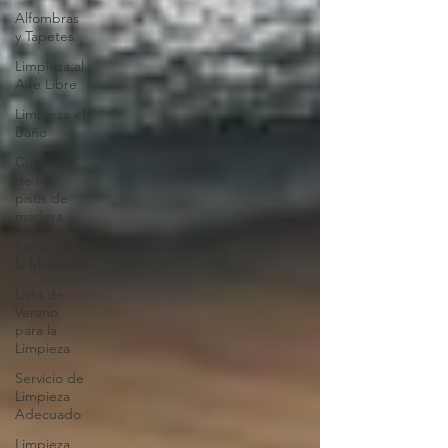
Alfombras
y Tapetes
Limpieza al
Aire Libre
Limpieza el
Baño
Cuidado
de los
pisos de
madera
Facilitando
la Mudanza
Lista de
Verano
para la
Limpieza
Servicio de
Limpieza
Adecuado
Limpieza