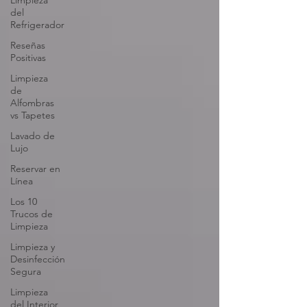
Limpieza
del
Refrigerador
Reseñas
Positivas
Limpieza
de
Alfombras
vs Tapetes
Lavado de
Lujo
Reservar en
Línea
Los 10
Trucos de
Limpieza
Limpieza y
Desinfección
Segura
Limpieza
del Interior