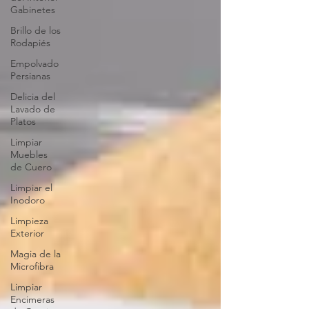
Gabinetes
Brillo de los
Rodapiés
Empolvado
Persianas
Delicia del
Lavado de
Platos
Limpiar
Muebles
de Cuero
Limpiar el
Inodoro
Limpieza
Exterior
Magia de la
Microfibra
Limpiar
Encimeras