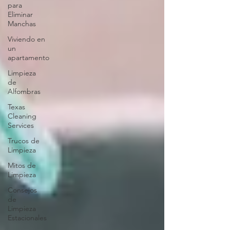
para
Eliminar
Manchas
Viviendo en
un
apartamento
Limpieza
de
Alfombras
Texas
Cleaning
Services
Trucos de
Limpieza
Mitos de
Limpieza
Consejos
de
Limpieza
Estacionales