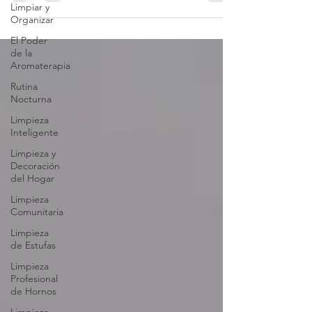
Limpiar y
Organizar
El Poder
de la
Aromaterapia
Rutina
Nocturna
Limpieza
Inteligente
Limpieza y
Decoración
del Hogar
Limpieza
Comunitaria
Limpieza
de Estufas
Limpieza
Profesional
de Hornos