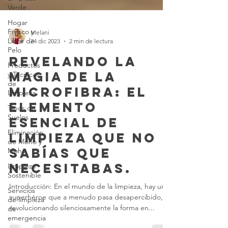
Verde
Hogar
Fresco y
Libre de
Pelo
Melani
24 dic 2023
2 min de lectura
Productos
y Técnicas
Revelando la
de
Magia de la
Limpieza
Microfibra: El
Tipos de
Suelos
Elemento
Eliminación
Esencial de
de Moho y
Moho
Limpieza que no
Limpieza
Sabías que
Sostenible
Necesitabas.
Servicios
de limpieza
Introducción: En el mundo de la limpieza, hay un
de
superhéroe que a menudo pasa desapercibido,
emergencia
revolucionando silenciosamente la forma en...