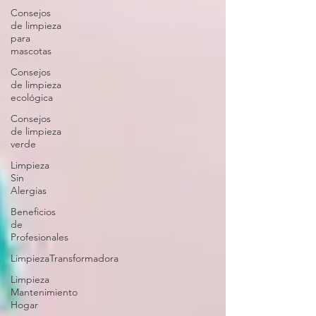
Consejos
de limpieza
para
mascotas
Consejos
de limpieza
ecológica
Consejos
de limpieza
verde
Limpieza
Sin
Alergias
Beneficios
de
Profesionales
LimpiezaTransformadora
Limpieza
Mantenimiento
Hogar