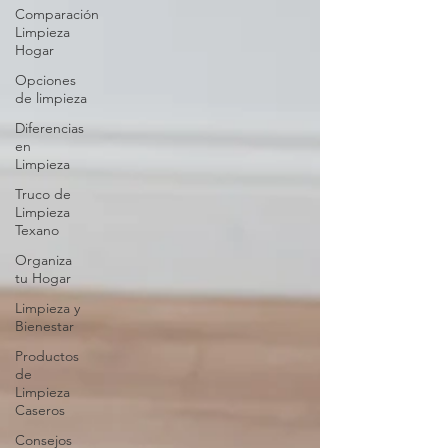
Comparación
Limpieza
Hogar
Opciones
de limpieza
Diferencias
en
Limpieza
Truco de
Limpieza
Texano
Organiza
tu Hogar
Limpieza y
Bienestar
Productos
de
Limpieza
Caseros
Consejos