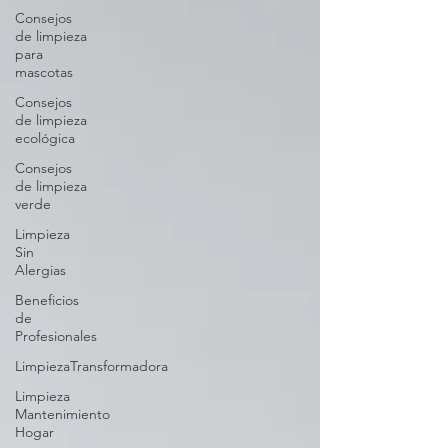
Consejos
de limpieza
para
mascotas
Consejos
de limpieza
ecológica
Consejos
de limpieza
verde
Limpieza
Sin
Alergias
Beneficios
de
Profesionales
LimpiezaTransformadora
Limpieza
Mantenimiento
Hogar