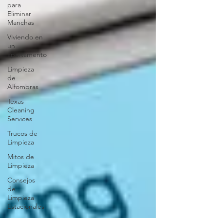
para
Eliminar
Manchas
Viviendo en
un
apartamento
Limpieza
de
Alfombras
Texas
Cleaning
Services
Trucos de
Limpieza
Mitos de
Limpieza
Consejos
de
Limpieza
Estacionales