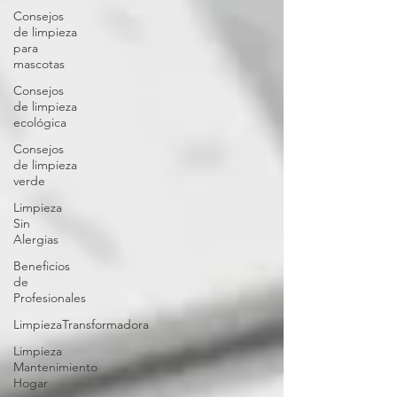
Consejos
de limpieza
para
mascotas
Consejos
de limpieza
ecológica
Consejos
de limpieza
verde
Limpieza
Sin
Alergias
Beneficios
de
Profesionales
LimpiezaTransformadora
Limpieza
Mantenimiento
Hogar