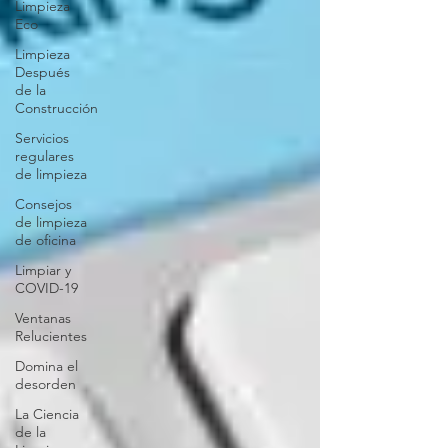
Limpieza
Eco
Limpieza
Después
de la
Construcción
Servicios
regulares
de limpieza
Consejos
de limpieza
de oficina
Limpiar y
COVID-19
Ventanas
Relucientes
Domina el
desorden
La Ciencia
de la