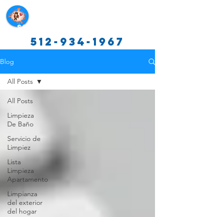
Servicios de limpieza de Texas
512-934-1967
Blog
All Posts
All Posts
Limpieza
De Baño
Servicio de
Limpiez
Lista
Limpieza
Apartamento
Limpianza
del exterior
del hogar