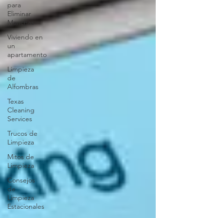
para
Eliminar
Manchas
Viviendo en
un
apartamento
Limpieza
de
Alfombras
Texas
Cleaning
Services
Trucos de
Limpieza
Mitos de
Limpieza
Consejos
de
Limpieza
Estacionales