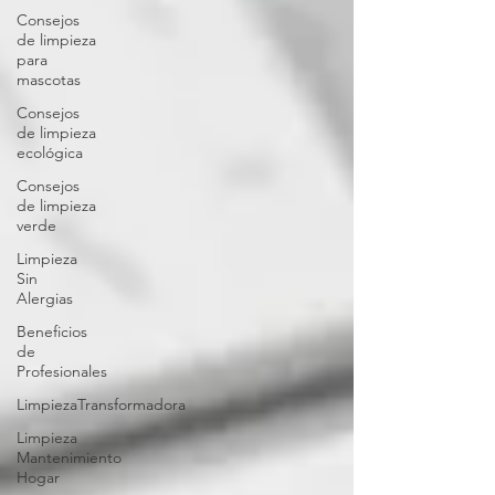
Consejos
de limpieza
para
mascotas
Consejos
de limpieza
ecológica
Consejos
de limpieza
verde
Limpieza
Sin
Alergias
Beneficios
de
Profesionales
LimpiezaTransformadora
Limpieza
Mantenimiento
Hogar