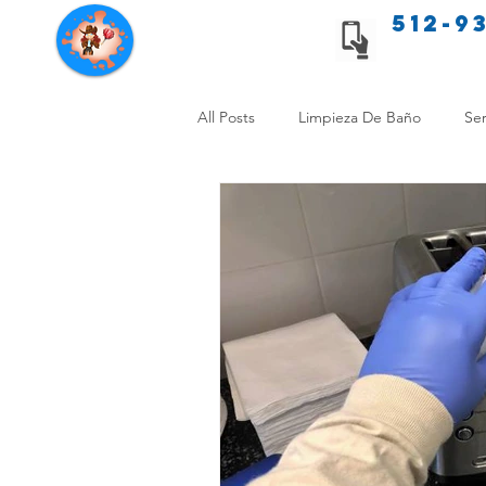
512-9
Servicios de limpieza de Texas
All Posts
Limpieza De Baño
Ser
Consejos de limpieza para mascota
Limpieza Sin Alergias
Benefici
Comparación Limpieza Hogar
Organiza tu Hogar
Limpieza y