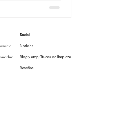
ra
mpieza
Social
la Construcción
Noticias
ervicio
Blog y amp; Trucos de limpieza
rivacidad
Reseñas