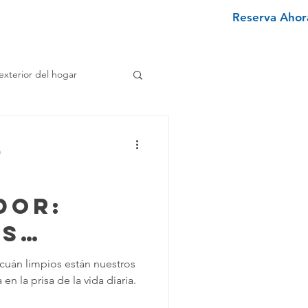
Reserva Ahora
nviértete en un limpiador
More
exterior del hogar
e
a
enimiento Hogar
dor:
os
pieza Texano
s para
r cuán limpios están nuestros
n la prisa de la vida diaria.
la
iminar Manchas