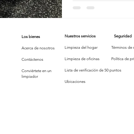
Tostado
impieza de Alfombras
Texas Cleaning Services
Trucos de Li
Nuestros servicios
Seguridad
Los bienes
e Limpieza Estacionales
Limpieza Eco
Limpieza Después de 
Limpieza del hogar
Términos de s
Acerca de nosotros
Limpieza de oficinas
P
olítica de p
Contáctenos
Consejos de limpieza de oficina
Limpiar y COVID-19
Lista de verificación de 50 puntos
Conviértete en un
limpiador
Ubicaciones