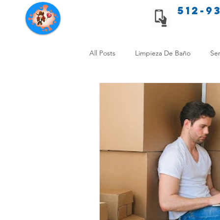
512-9
Servicios de limpieza de Texas
All Posts
Limpieza De Baño
Ser
Consejos de limpieza para mascota
Limpieza Sin Alergias
Benefici
Comparación Limpieza Hogar
Organiza tu Hogar
Limpieza y