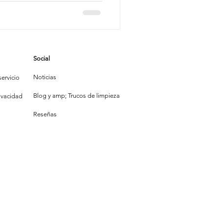
mpieza
Social
la Construcción
Noticias
ervicio
Blog y amp; Trucos de limpieza
rivacidad
Reseñas