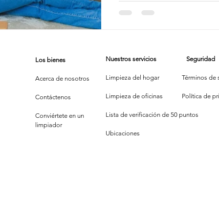
impieza de Alfombras
Texas Cleaning Services
Trucos de Li
Nuestros servicios
Seguridad
Los bienes
e Limpieza Estacionales
Limpieza Eco
Limpieza Después de 
Limpieza del hogar
Términos de s
Acerca de nosotros
Limpieza de oficinas
P
olítica de p
Contáctenos
Consejos de limpieza de oficina
Limpiar y COVID-19
Lista de verificación de 50 puntos
Conviértete en un
limpiador
Ubicaciones