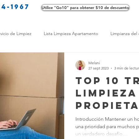
34-1967
Utilice "Go10" para obtener $10 de descuento
Co
vicio de Limpiez
Lista Limpieza Apartamento
Limpianza del 
s
Consejos de limpieza ecológica
Consejos de limpieza verd
Melani
27 sept 2023
3 min de lectu
Top 10 T
os de Profesionales
LimpiezaTransformadora
Limpieza Mant
Limpieza
Propiet
Opciones de limpieza
Diferencias en Limpieza
Truco de Lim
Agendas
Introducción Mantener un ho
una prioridad para muchos p
Ajetrea
 Bienestar
Productos de Limpieza Caseros
Consejos para El
un verdadero desafío,...