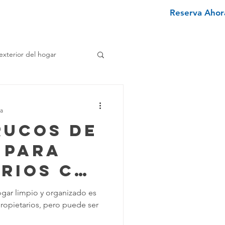
Reserva Ahora
nviértete en un limpiador
More
exterior del hogar
e
ra
rucos de
enimiento Hogar
 para
arios con
pieza Texano
gar limpio y organizado es
ropietarios, pero puede ser
das
iminar Manchas