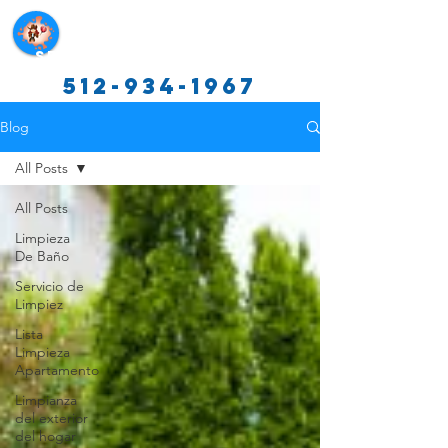
Servicios de limpieza de Texas
512-934-1967
Blog
All Posts
All Posts
Limpieza
De Baño
Servicio de
Limpiez
Lista
Limpieza
Apartamento
Limpianza
del exterior
del hogar