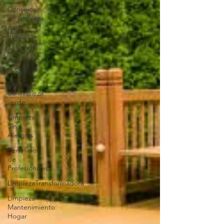
Consejos
de limpieza
para
mascotas
Consejos
de limpieza
ecológica
Consejos
de limpieza
verde
Limpieza
Sin
Alergias
Beneficios
de
Profesionales
LimpiezaTransformadora
Limpieza
Mantenimiento
Hogar