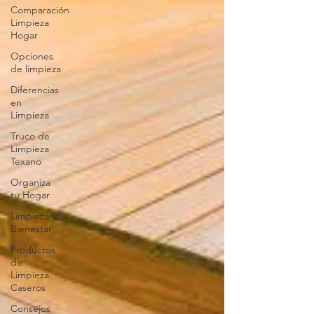
Comparación
Limpieza
Hogar
Opciones
de limpieza
Diferencias
en
Limpieza
Truco de
Limpieza
Texano
Organiza
tu Hogar
Limpieza y
Bienestar
Productos
de
Limpieza
Caseros
Consejos