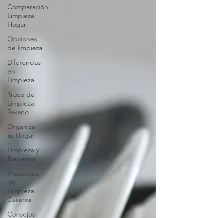
Comparación
Limpieza
Hogar
Opciones
de limpieza
Diferencias
en
Limpieza
Truco de
Limpieza
Texano
Organiza
tu Hogar
Limpieza y
Bienestar
Productos
de
Limpieza
Caseros
Consejos