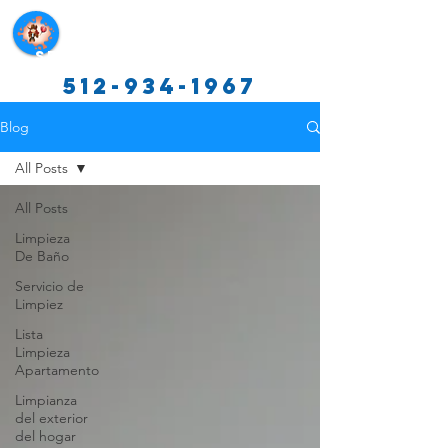
Servicios de limpieza de Texas
512-934-1967
Blog
All Posts
All Posts
Limpieza
De Baño
Servicio de
Limpiez
Lista
Limpieza
Apartamento
Limpianza
del exterior
del hogar