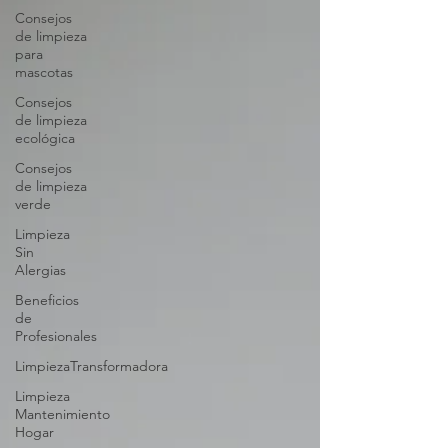
Consejos
de limpieza
para
mascotas
Consejos
de limpieza
ecológica
Consejos
de limpieza
verde
Limpieza
Sin
Alergias
Beneficios
de
Profesionales
LimpiezaTransformadora
Limpieza
Mantenimiento
Hogar