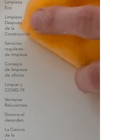
Limpieza
Eco
Limpieza
Después
de la
Construcción
Servicios
regulares
de limpieza
Consejos
de limpieza
de oficina
Limpiar y
COVID-19
Ventanas
Relucientes
Domina el
desorden
La Ciencia
de la