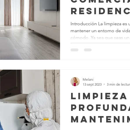
Residenc
¿Cuál es
Introducción La limpieza es 
mantener un entorno de vida
adecuad
cómodo. Ya sea que seas un.
ti? - Di
en Limpi
Melani
13 sept 2023
3 min de lectu
Limpieza
Profund
Manteni