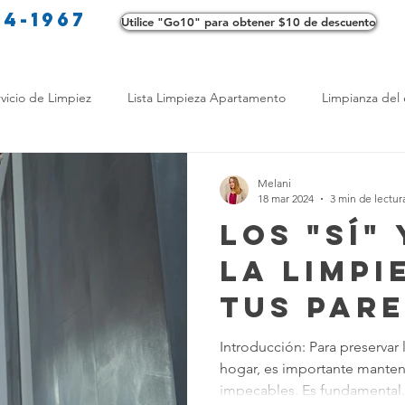
34-1967
Utilice "Go10" para obtener $10 de descuento
Co
vicio de Limpiez
Lista Limpieza Apartamento
Limpianza del 
s
Consejos de limpieza ecológica
Consejos de limpieza verd
Melani
18 mar 2024
3 min de lectur
Los "Sí"
os de Profesionales
LimpiezaTransformadora
Limpieza Mant
la Limpi
tus Par
Opciones de limpieza
Diferencias en Limpieza
Truco de Lim
Pintada
Introducción: Para preservar 
hogar, es importante manten
 Bienestar
Productos de Limpieza Caseros
Consejos para El
impecables. Es fundamental.