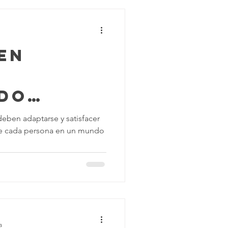
en
do
s de
eben adaptarse y satisfacer
de cada persona en un mundo
 para
s con
cidades
a