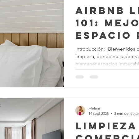
Airbnb L
101: Mej
Espacio
Huésped
Introducción: ¡Bienvenidos 
limpieza, donde nos adentra
Felices
mantener espacios impecable
Melani
14 sept 2023
3 min de lectu
Limpieza
Comercia