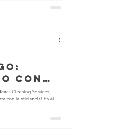
mpieza
la Construcción
a
go:
do con
ieza
Texas Cleaning Services,
a con la eficiencia! En el
e