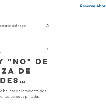
Reserva Ahora
nviértete en un limpiador
More
exterior del hogar
e
a
 y "No" de
enimiento Hogar
eza de
edes
pieza Texano
s
la belleza y el ambiente de tu
er tus paredes pintadas
iminar Manchas
..