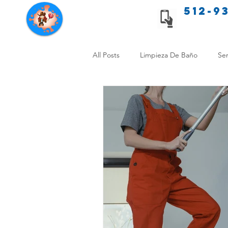
512-9
Servicios de limpieza de Texas
All Posts
Limpieza De Baño
Ser
Consejos de limpieza para mascota
Limpieza Sin Alergias
Benefici
Comparación Limpieza Hogar
Organiza tu Hogar
Limpieza y