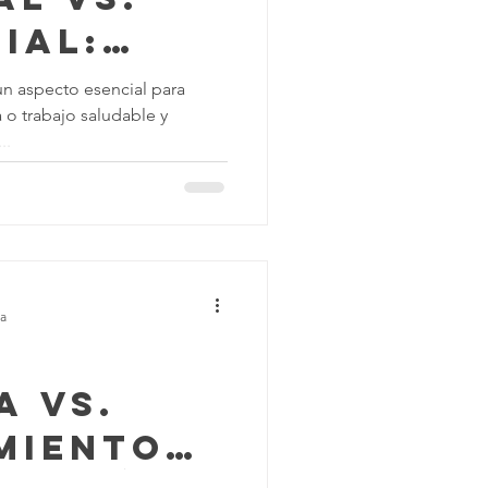
ial:
 la
un aspecto esencial para
 o trabajo saludable y
a para
..
ferencias
eza
ra
a vs.
miento