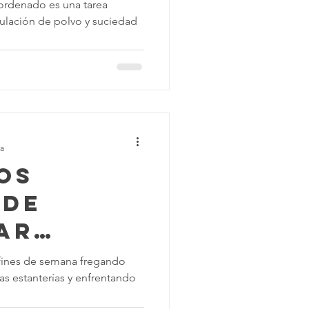
: ¿Cuál
ordenado es una tarea
ulación de polvo y suciedad
 Tu
s de
ra
os
 de
ar
onales
 fines de semana fregando
as estanterías y enfrentando
piar