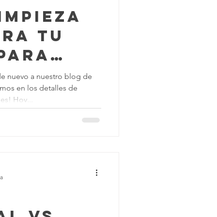
impieza
ora tu
 para
es
de nuevo a nuestro blog de
mos en los detalles de
s! Hoy...
ra
l vs.