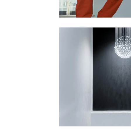
Viviendo en un apartamento
L
Mitos de Limpieza
Consejos d
Servicios regulares de limpieza