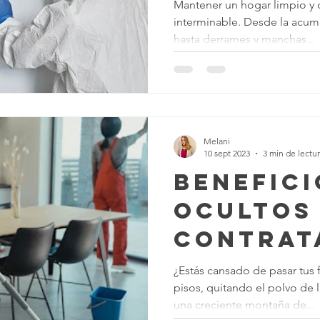
Regular
Mantener un hogar limpio y 
interminable. Desde la acum
Necesita
hasta derrames y manchas...
Hogar? -
Opcione
limpieza
Melani
10 sept 2023
3 min de lectu
Benefici
ocultos
contrat
profesi
¿Estás cansado de pasar tus
pisos, quitando el polvo de l
para lim
una creciente montaña de...