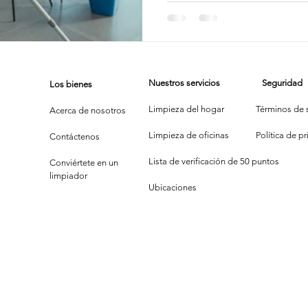
casa - B
de
impieza de Alfombras
Texas Cleaning Services
Trucos de Li
Profesi
Nuestros servicios
Seguridad
Los bienes
e Limpieza Estacionales
Limpieza Eco
Limpieza Después de 
Limpieza del hogar
Términos de s
Acerca de nosotros
Limpieza de oficinas
P
olítica de p
Contáctenos
Consejos de limpieza de oficina
Limpiar y COVID-19
Lista de verificación de 50 puntos
Conviértete en un
limpiador
Ubicaciones