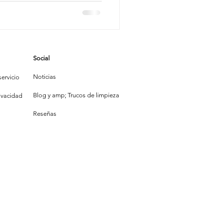
eneficios
mpieza
onales
Social
la Construcción
Noticias
ervicio
Blog y amp; Trucos de limpieza
rivacidad
Reseñas