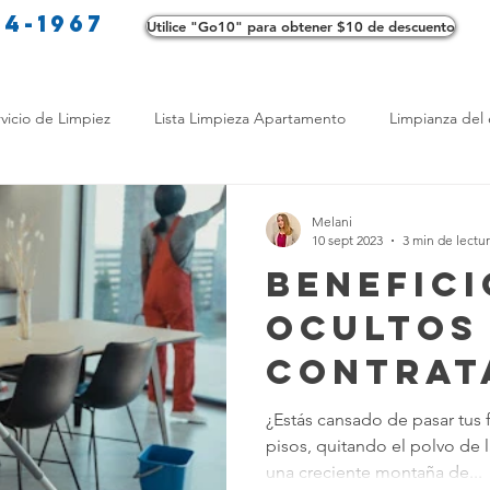
34-1967
Utilice "Go10" para obtener $10 de descuento
Co
vicio de Limpiez
Lista Limpieza Apartamento
Limpianza del 
s
Consejos de limpieza ecológica
Consejos de limpieza verd
Melani
10 sept 2023
3 min de lectu
Benefici
os de Profesionales
LimpiezaTransformadora
Limpieza Mant
ocultos
contrat
Opciones de limpieza
Diferencias en Limpieza
Truco de Lim
profesi
¿Estás cansado de pasar tus
pisos, quitando el polvo de l
para lim
 Bienestar
Productos de Limpieza Caseros
Consejos para El
una creciente montaña de...