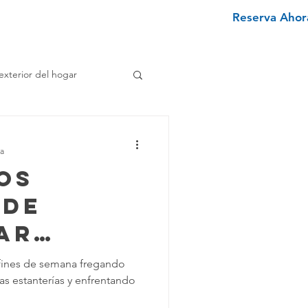
Reserva Ahora
nviértete en un limpiador
More
exterior del hogar
e
ra
os
enimiento Hogar
 de
ar
pieza Texano
onales
 fines de semana fregando
as estanterías y enfrentando
piar
iminar Manchas