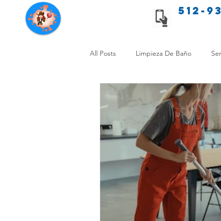
512-9
Servicios de limpieza de Texas
All Posts
Limpieza De Baño
Ser
Consejos de limpieza para mascota
Limpieza Sin Alergias
Benefici
Comparación Limpieza Hogar
Organiza tu Hogar
Limpieza y