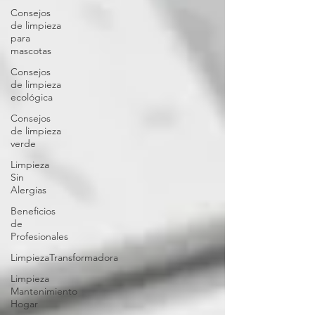
Consejos
de limpieza
para
mascotas
Consejos
de limpieza
ecológica
Consejos
de limpieza
verde
Limpieza
Sin
Alergias
Beneficios
de
Profesionales
LimpiezaTransformadora
Limpieza
Mantenimiento
Hogar