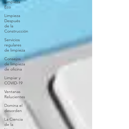
Limpieza
Eco
Limpieza
Después
de la
Construcción
Servicios
regulares
de limpieza
Consejos
de limpieza
de oficina
Limpiar y
COVID-19
Ventanas
Relucientes
Domina el
desorden
La Ciencia
de la