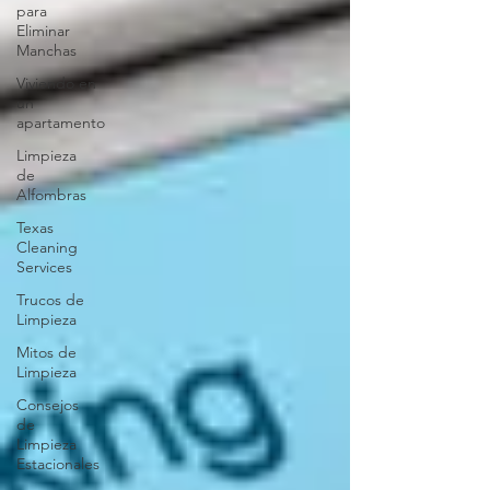
para
Eliminar
Manchas
Viviendo en
un
apartamento
Limpieza
de
Alfombras
Texas
Cleaning
Services
Trucos de
Limpieza
Mitos de
Limpieza
Consejos
de
Limpieza
Estacionales