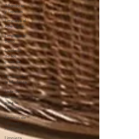
Alfombras
y Tapetes
Limpieza al
Aire Libre
Limpieza el
Baño
Cuidado
de los
pisos de
madera
Facilitando
la Mudanza
Lista de
Verano
para la
Limpieza
Servicio de
Limpieza
Adecuado
Limpieza