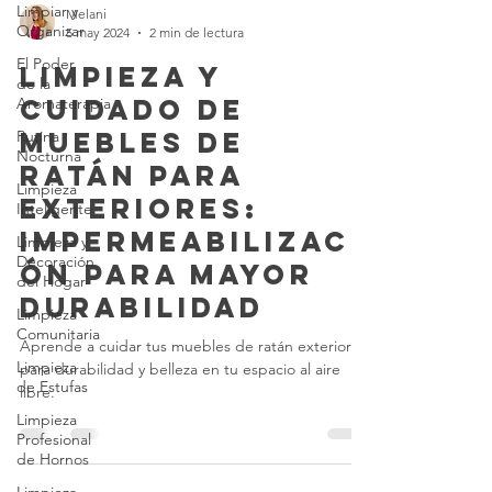
Limpiar y
Organizar
Melani
El Poder
5 may 2024
2 min de lectura
de la
Aromaterapia
Limpieza y
Rutina
Cuidado de
Nocturna
Muebles de
Limpieza
Ratán para
Inteligente
Exteriores:
Limpieza y
Decoración
Impermeabilizaci
del Hogar
ón para Mayor
Limpieza
Comunitaria
Durabilidad
Limpieza
Aprende a cuidar tus muebles de ratán exteriores
de Estufas
para durabilidad y belleza en tu espacio al aire
Limpieza
libre.
Profesional
de Hornos