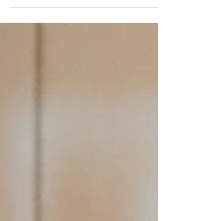
Texas Cleaning Services. ¡Adiós al polvo y la
suciedad para un hogar fresco!