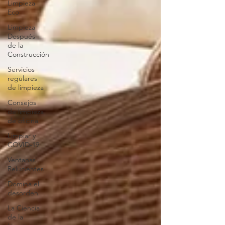
Limpieza
Eco
Limpieza
Después
de la
Construcción
Servicios
regulares
de limpieza
Consejos
de limpieza
de oficina
Limpiar y
COVID-19
Ventanas
Relucientes
Domina el
desorden
La Ciencia
de la