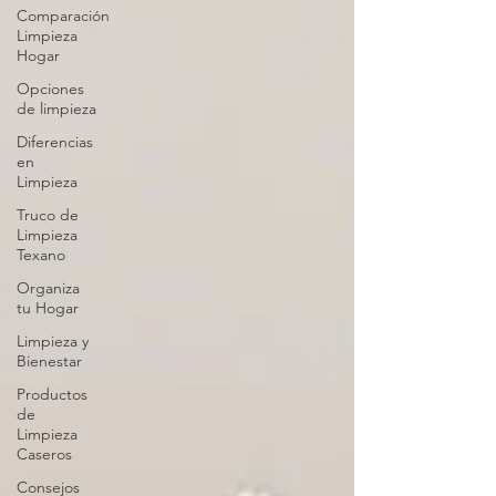
Comparación
Limpieza
Hogar
Opciones
de limpieza
Diferencias
en
Limpieza
Truco de
Limpieza
Texano
Organiza
tu Hogar
Limpieza y
Bienestar
Productos
de
Limpieza
Caseros
Consejos