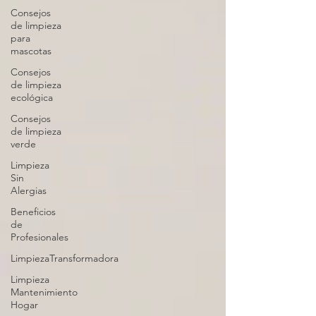
Consejos
de limpieza
para
mascotas
Consejos
de limpieza
ecológica
Consejos
de limpieza
verde
Limpieza
Sin
Alergias
Beneficios
de
Profesionales
LimpiezaTransformadora
Limpieza
Mantenimiento
Hogar