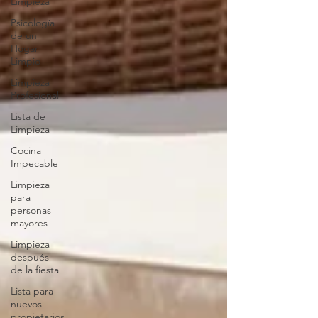
Limpieza
Psicología
de un
Hogar
Limpio
Limpieza
Profesional
Lista de
Limpieza
Cocina
Impecable
Limpieza
para
personas
mayores
Limpieza
después
de la fiesta
Lista para
nuevos
propietarios