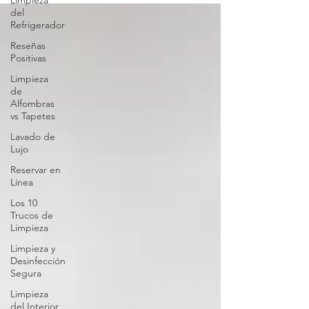
Limpieza
del
Refrigerador
Reseñas
Positivas
Limpieza
de
Alfombras
vs Tapetes
Lavado de
Lujo
Reservar en
Línea
Los 10
Trucos de
Limpieza
Limpieza y
Desinfección
Segura
Limpieza
del Interior