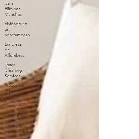
para
Eliminar
Manchas
Viviendo en
un
apartamento
Limpieza
de
Alfombras
Texas
Cleaning
Services
Trucos de
Limpieza
Mitos de
Limpieza
Consejos
de
Limpieza
Estacionales