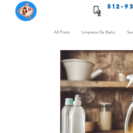
512-9
Servicios de limpieza de Texas
All Posts
Limpieza De Baño
Ser
Consejos de limpieza para mascota
Limpieza Sin Alergias
Benefici
Comparación Limpieza Hogar
Organiza tu Hogar
Limpieza y