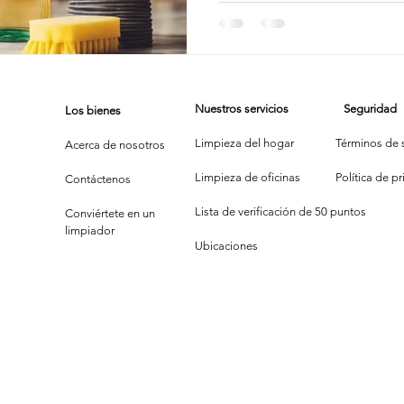
impieza de Alfombras
Texas Cleaning Services
Trucos de Li
Nuestros servicios
Seguridad
Los bienes
e Limpieza Estacionales
Limpieza Eco
Limpieza Después de 
Limpieza del hogar
Términos de s
Acerca de nosotros
Limpieza de oficinas
P
olítica de p
Contáctenos
Consejos de limpieza de oficina
Limpiar y COVID-19
Lista de verificación de 50 puntos
Conviértete en un
limpiador
Ubicaciones