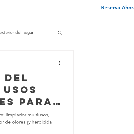
Reserva Ahora
nviértete en un limpiador
More
exterior del hogar
e
 del
enimiento Hogar
 Usos
es para
pieza Texano
eza
e: limpiador multiusos,
or de olores ¡y herbicida
iminar Manchas