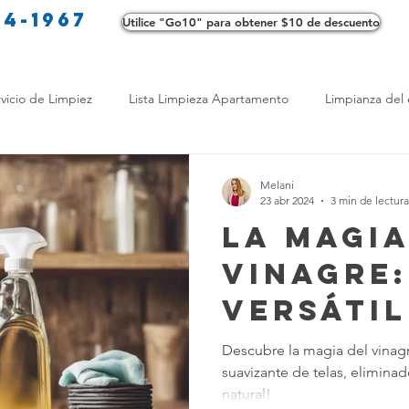
34-1967
Utilice "Go10" para obtener $10 de descuento
Co
vicio de Limpiez
Lista Limpieza Apartamento
Limpianza del 
s
Consejos de limpieza ecológica
Consejos de limpieza verd
Melani
23 abr 2024
3 min de lectura
La Magia
os de Profesionales
LimpiezaTransformadora
Limpieza Mant
Vinagre:
Versátil
Opciones de limpieza
Diferencias en Limpieza
Truco de Lim
la Limpi
Descubre la magia del vinagr
suavizante de telas, eliminad
 Bienestar
Productos de Limpieza Caseros
Consejos para El
natural!