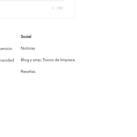
mpieza
Social
la Construcción
Noticias
ervicio
Blog y amp; Trucos de limpieza
rivacidad
Reseñas